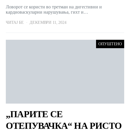
Ловорот се користи во третман на дигестивни и
кардиоваскуларни нарушувања, гихт и…
ЧИТАЈ БЕ
ДЕКЕМВРИ 11, 2024
ОПУШТЕНО
„ПАРИТЕ СЕ
ОТЕПУВАЧКА“ НА РИСТО