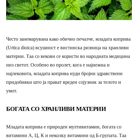
Често занемарувана како обично печалче,
младата коприва
(Urtica dioica)
всушност е вистинска ризница на хранливи
материи. Таа со векови се користи во народната медицина
низ светот. Особено во пролет, кога е најнежна и
најлековита, младата коприва нуди бројни здравствени
придобивки што ја прават вреден сојузник за телото и
умот.
БОГАТА СО ХРАНЛИВИ МАТЕРИИ
Младата коприва е природен мултивитамин, богата со
витамини А, Ц, К
и неколку витамини од Б-групата. Таа