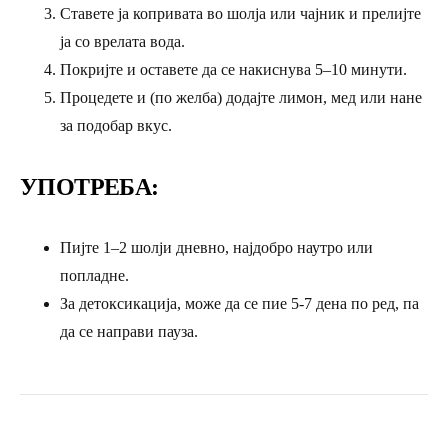
Ставете ја копривата во шолја или чајник и прелијте
ја со врелата вода.
Покријте и оставете да се
накиснува 5–10 минути
.
Процедете и (по желба) додајте
лимон, мед или нане
за подобар вкус.
УПОТРЕБА:
Пијте 1–2 шолји дневно, најдобро наутро или
попладне.
За
детоксикација
, може да се пие 5-7 дена по ред, па
да се направи пауза.