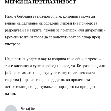
МЕРКИ НА ПРЕТПАЗЛИВОСТ
Иако е безбедна за повеќето луѓе, копривата може да
влијае на делување на одредени лекови (на пример: за
разредување на крвта, лекови за притисок или диуретици).
Бремените жени треба да се консултираат со лекар пред
употреба
Не ја потценувајте младата коприва како обична трева –
таа е вистински суперхерој од природата. Без разлика дали
ја берете самите или ја купувате, нејзините лековити
својства ја прават совршен додаток во пролетната
детоксикација и одржување на здравјето на природен
начин.
Читај бе