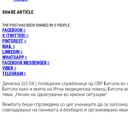
SHARE ARTICLE
THE POST HAS BEEN SHARED BY
0
PEOPLE.
FACEBOOK
0
X (TWITTER)
0
PINTEREST
0
MAIL
0
LINKEDIN
0
WHATSAPP
0
FACEBOOK MESSENGER
0
VIBER
0
TELEGRAM
0
Денеска (03.04.) полициски службеници од СВР Битола во
Битола како и екипа на Итна медицинска помош Битола во
тема: „Начин на однесување во кризни ситуации“.
Вежбата беше спроведена со цел учениците да се запознаа
совладување на паниката и безбедно и организирано ева