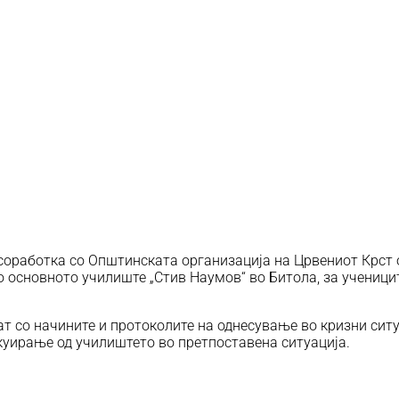
 соработка со Општинската организација на Црвениот Крст
 основното училиште „Стив Наумов“ во Битола, за ученици
т со начините и протоколите на однесување во кризни ситу
куирање од училиштето во претпоставена ситуација.