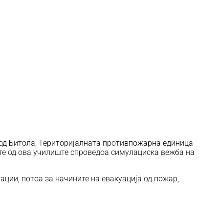
 од Битола, Територијалната противпожарна единица
те од ова училиште спроведоа симулациска вежба на
ации, потоа за начините на евакуација од пожар,