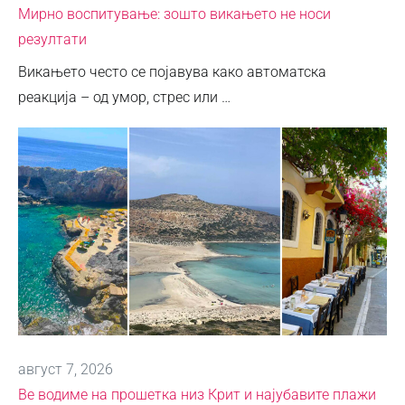
Мирно воспитување: зошто викањето не носи
резултати
Викањето често се појавува како автоматска
реакција – од умор, стрес или …
август 7, 2026
Ве водиме на прошетка низ Крит и најубавите плажи