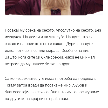
Посакај му среќа на секого. Апсолутно на секого. Без
исклучок. На добри и на зли луѓе. На луѓе што ги
сакаш и на оние што не ги сакаш. Дури и на луѓе
исполнети со гнев или омраза. Особено на нив.
Зашто, кога сите би биле среќни, никој не би имал
потреба да му нанесе болка на друг.
Само несреќните луѓе имаат потреба да повредат.
Токму затоа вреди да посакаме мир, љубов и
благосостојба за секого. Она што им го посакуваме
на другите, на крај ни се враќа нам.