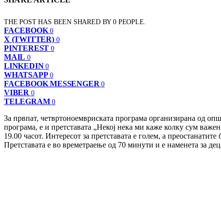
THE POST HAS BEEN SHARED BY
0
PEOPLE.
FACEBOOK
0
X (TWITTER)
0
PINTEREST
0
MAIL
0
LINKEDIN
0
WHATSAPP
0
FACEBOOK MESSENGER
0
VIBER
0
TELEGRAM
0
За првпат, четвртоноемвриската програма организирана од опш
програма, е и претставата „Некој нека ми каже колку сум важен“,
19.00 часот. Интересот за претставата е голем, а преостанатите
Претставата е во времетраење од 70 минути и е наменета за дец