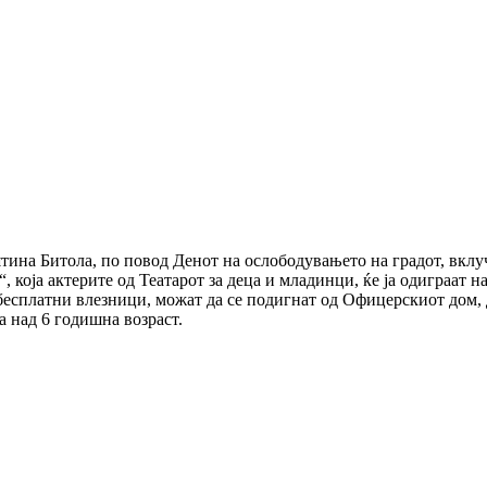
тина Битола, по повод Денот на ослободувањето на градот, вклу
 која актерите од Театарот за деца и младинци, ќе ја одиграат на
 бесплатни влезници, можат да се подигнат од Офицерскиот дом, д
а над 6 годишна возраст.