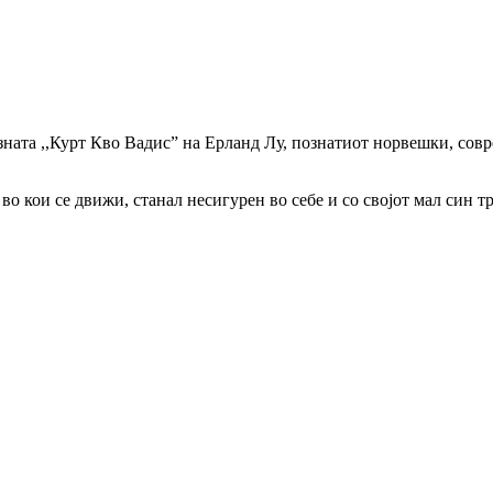
ната ,,Курт Кво Вадис” на Ерланд Лу, познатиот норвешки, совре
о кои се движи, станал несигурен во себе и со својот мал син т