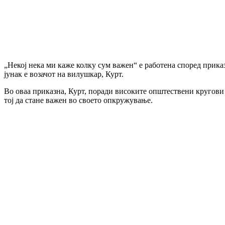
„Некој нека ми каже колку сум важен“ е работена според приказ
јунак е возачот на вилушкар, Курт.
Во оваа приказна, Курт, поради високите општествени кругови в
тој да стане важен во своето опкружување.