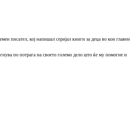
мен писател, кој напишал серијал книги за деца во кои главен
ргнува по потрага на своето големо дело што ќе му помогне и