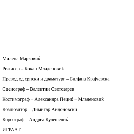
Милена Марковиќ
Режисер – Кокан Младеновиќ
Превод од српски и драматург – Билјана Крајчевска
Сценограф – Валентин Светозарев
Костимограф – Александра Пециќ – Младeновиќ
Композитор – Димитар Андоновски
Кореограф – Андреа Кулешевиќ
ИГРААТ