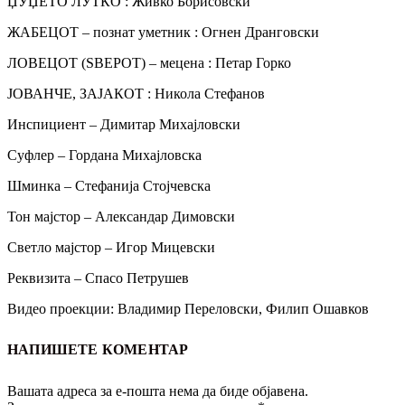
ЏУЏЕТО ЛУТКО : Живко Борисовски
ЖАБЕЦОТ ‒ познат уметник : Огнен Дранговски
ЛОВЕЦОТ (SВЕРОТ) ‒ мецена : Петар Горко
ЈОВАНЧЕ, ЗАЈАКОТ : Никола Стефанов
Инспициент – Димитар Михајловски
Суфлер – Гордана Михајловска
Шминка – Стефанија Стојчевска
Тон мајстор – Александар Димовски
Светло мајстор – Игор Мицевски
Реквизита – Спасо Петрушев
Видео проекции: Владимир Переловски, Филип Ошавков
НАПИШЕТЕ КОМЕНТАР
Вашата адреса за е-пошта нема да биде објавена.