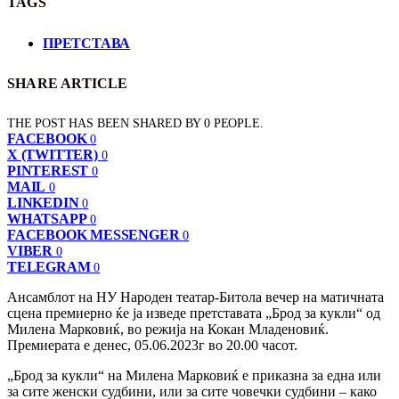
TAGS
ПРЕТСТАВА
SHARE ARTICLE
THE POST HAS BEEN SHARED BY
0
PEOPLE.
FACEBOOK
0
X (TWITTER)
0
PINTEREST
0
MAIL
0
LINKEDIN
0
WHATSAPP
0
FACEBOOK MESSENGER
0
VIBER
0
TELEGRAM
0
Ансамблот на НУ Народен театар-Битола вечер на матичната
сцена премиерно ќе ја изведе претставата „Брод за кукли“ од
Милена Марковиќ, во режија на Кокан Младеновиќ.
Премиерата е денес, 05.06.2023г во 20.00 часот.
„Брод за кукли“ на Милена Марковиќ е приказна за една или
за сите женски судбини, или за сите човечки судбини – како