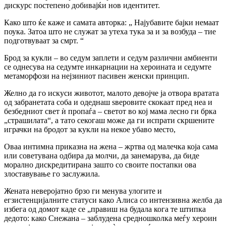
дискурс постепено добивајќи нов идентитет.
Како што ќе каже и самата авторка: „ Најубавите бајки немаат
поука. Затоа што не служат за утеха тука за и за возбуда – тие
подготвуваат за смрт. “
Брод за кукли – во седум заплети и седум различни амбиенти
се однесува на седумте инкарнации на хероината и седумте
метаморфози на нејзиниот пасивен женски принцип.
Желно да го искуси животот, малото девојче ја отвора вратата
од забранетата соба и одеднаш ѕверовите скокаат пред неа и
безбедниот свет ѝ пропаѓа – светот во кој мама лесно ги брка
„страшилата“, а тато секогаш може да ги испрати скршените
играчки на бродот за кукли на некое убаво место,
Оваа интимна приказна на жена – жртва од малечка која сама
или советувана одбира да молчи, да занемарува, да биде
морално дискредитирана зашто со своите постапки ова
злоставување го заслужила.
Жената неверојатно брзо ги менува улогите и
егзистенцијалните статуси како Алиса со интензивна желба да
избега од домот каде се „правиш на будала кога те штипка
дедото: како Снежана – заблудена средношколка меѓу хероин