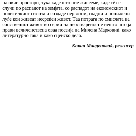
на овие простори, тука каде што ние живееме, каде сѐ се
случи по распадот на земјата, со распадот на економскиот и
политичкиот систем и создаде нервозни, гладни и понижени
луѓе кои живеат несреќен живот. Таа потрага по смислата на
сопствениот живот во серии на неоствареност е нешто што ја
прави величенствена оваа поезија на Милена Марковиќ, како
литературно така и како сценско дело.
Кокан Младеновиќ, режисер