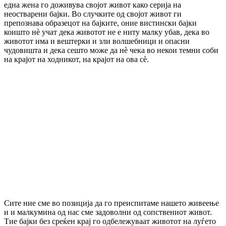
една жена го доживува својот живот како серија на
неостварени бајки. Во случките од својот живот ги
препознава образецот на бајките, оние вистински бајки
коишто нѐ учат дека животот не е ниту малку убав, дека во
животот има и вештерки и зли волшебници и опасни
чудовишта и дека сешто може да нѐ чека во некои темни соби
на крајот на ходникот, на крајот на ова сѐ.
Сите ние сме во позиција да го преиспитаме нашето живеење
и и малкумина од нас сме задоволни од сопствениот живот.
Тие бајки без среќен крај го одбележуваат животот на луѓето