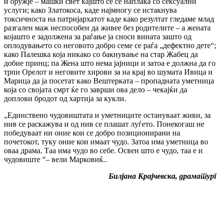
и оружје – машки свет кајшто сѐ се наплаќа со сексуални
услуги; како Златокоса, каде најмногу се истакнува
токсичноста на патријархатот каде како резултат гледаме млад
разгален маж неспособен да живее без родителите – а жената
којашто е задолжена за раѓање ја сноси вината зашто од
оплодувањето со неговото добро семе се раѓа „дефектно дете“;
како Палешка која никако со бакнување на стар Жабец да
добие принц; па Жена што нема јајници и затоа е должна да го
трпи Орелот и неговите хирови за на крај во шумата Ивица и
Марица да ја посетат како Вештерката – пропадната уметница
која со својата смрт ќе го заврши ова дело – чекајќи да
доплови бродот од хартија за кукли.
„Единствено чудовиштата и уметниците остануваат живи, за
нив се раскажува и од нив се плашат луѓето. Понекогаш не
победуваат ни оние кои се добро позиционирани на
почетокот, туку оние кои имаат чудо. Затоа има уметница во
оваа драма. Таа има чудо во себе. Освен што е чудо, таа е и
чудовиште “– вели Марковиќ..
Билјана Крајчевска, драматург