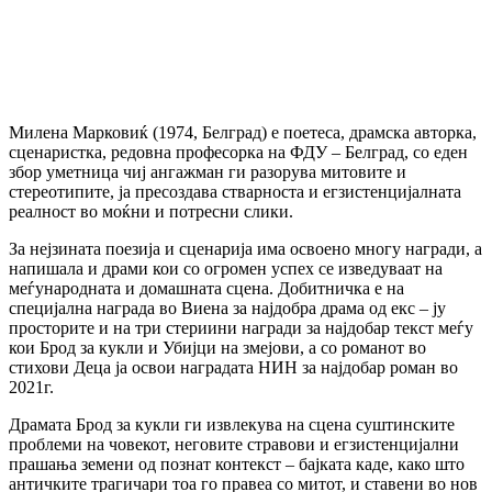
Милена Марковиќ (1974, Белград) е поетеса, драмска авторка,
сценаристка, редовна професорка на ФДУ – Белград, со еден
збор уметница чиј ангажман ги разорува митовите и
стереотипите, ја пресоздава стварноста и егзистенцијалната
реалност во моќни и потресни слики.
За нејзината поезија и сценарија има освоено многу награди, а
напишала и драми кои со огромен успех се изведуваат на
меѓународната и домашната сцена. Добитничка е на
специјална награда во Виена за најдобра драма од екс – ју
просторите и на три стериини награди за најдобар текст меѓу
кои Брод за кукли и Убијци на змејови, а со романот во
стихови Деца ја освои наградата НИН за најдобар роман во
2021г.
Драмата Брод за кукли ги извлекува на сцена суштинските
проблеми на човекот, неговите стравови и егзистенцијални
прашања земени од познат контекст – бајката каде, како што
античките трагичари тоа го правеа со митот, и ставени во нов