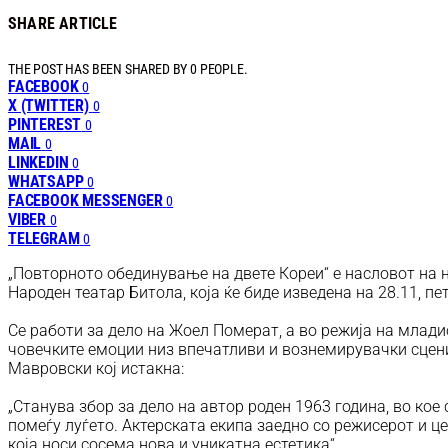
SHARE ARTICLE
THE POST HAS BEEN SHARED BY
0
PEOPLE.
FACEBOOK
0
X (TWITTER)
0
PINTEREST
0
MAIL
0
LINKEDIN
0
WHATSAPP
0
FACEBOOK MESSENGER
0
VIBER
0
TELEGRAM
0
„Повторното обединување на двете Кореи“ е насловот на 
Народен театар Битола, која ќе биде изведена на 28.11, пе
Се работи за дело на Жоел Померат, а во режија на млад
човечките емоции низ впечатливи и вознемирувачки сцени
Мавровски кој истакна:
„Станува збор за дело на автор роден 1963 година, во кое 
помеѓу луѓето. Актерската екипа заедно со режисерот и ц
која носи сосема нова и уникатна естетика“.