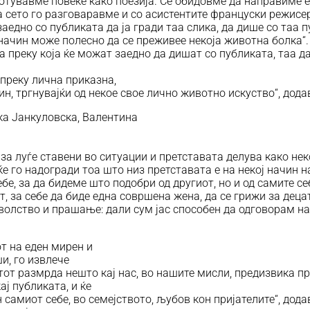
ботувавме повеќе како поезија. Се обидовме да направиме 
а сето го разговаравме и со асистентите француски режисер
аедно со публиката да ја гради таа слика, да дише со таа 
 начин може полесно да се преживее некоја животна болка“.
 преку која ќе можат заедно да дишат со публиката, таа д
 преку лична приказна,
ин, тргнувајќи од некое свое лично животно искуство“, дод
ка Јанкуловска, Валентина
 за луѓе ставени во ситуации и претставата делува како нек
ќе го надогради тоа што низ претставата е на некој начин 
ебе, за да бидеме што подобри од другиот, но и од самите с
 за себе да биде една совршена жена, да се грижи за децата
волство и прашање: дали сум јас способен да одговорам на
т на еден мирен и
и, го извлече
стот размрда нешто кај нас, во нашите мисли, предизвика пр
ај публиката, и ќе
 самиот себе, во семејството, љубов кон пријателите“, дод