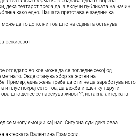
една театарска форма која создава една отворена
и, дека театарот треба да ја вклучи публиката на начин
публика како едно. Нашата претстава е заедничка
а може да го дополни тоа што на сцената останува
ава режисерот.
ое огледало во кое може да се погледне секој од
наметнато. Овде станува збор за жртви на
ебе. Пример, една жена треба да стигне да заработува исто
 и плус покрај сето тоа, да вежба и еден куп други
 ова што денес се нарекува живот?“, истакна актерката
ед се многу емоции кај нас. Сигурна сум дека оваа
ава актерката Валентина Грамосли.