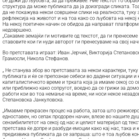
се држи до љубовта, за да преживее. Ние текстот го обра
структура да може публиката да ја доизгради сликата. То
да не покажува некои совршени слики на реалноста, туку з
рефлексија на животот и на тоа како со љубовта на некој
На некој поетичен начин се обидоа да направат платформа
недовршено.
„Сакавме земајќи ги мотивите од текстот, да ги пренесеме
ставовите кои ги нуди авторот ги пренесуваме на свој нач
Во претставата играат: Иван Јерчиќ, Викторија Степановс
Грамосли, Никола Стефанов.
„ Не станува збор во претставата за некои карактери, туку
публиката и ќе се препознае себеси во дадени ситуации и 
капиталистичкото време и трката која ја имаме секој со с
или приближно како сопругот, воедно да се грижи за домот,
работи кои во тоа немање на време, ни носи некое незадо
Степановска Јанкуловска.
„Имавме прекрасен процес на работа, затоа што режисеро
едноставен, но сепак продорен начин, влезе во нашите душ
сензибилитетот на секој од нас и целиот материјал од тек
претстава ќе допре и разбуди емоции како кај нас, така и к
предизвика публиката да се запраша: што е тоа љубов кон