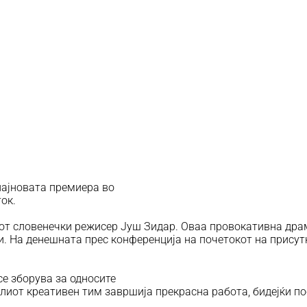
најновата премиера во
ток.
иот словенечки режисер Јуш Зидар. Оваа провокативна дра
. На денешната прес конференција на почетокот на присут
се зборува за односите
елиот креативен тим завршија прекрасна работа, бидејќи п