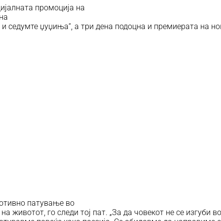
цијалната промоција на
на
 и седумте џуџиња“, а три дена подоцна и премиерата на н
мотивно патување во
 на животот, го следи тој пат. „За да човекот не се изгуби 