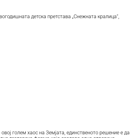
овогодишната детска претстава „Снежната кралица“,
во овој голем хаос на Земјата, единственото решение е да