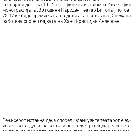
Тој најави дека на 14.12 во Офицерскиот дом ќе биде офи
монографијата „80 години Народен Театар Битола“, потоа 
23.12 ќе биде премиерата на детската претстава „Снежана
работена според бајката на Ханс Кристијан Андерсен.
Режисерот истакна дека според Французите театарот е е
човековата душа, па затоа и овој текст ја следи реалноста