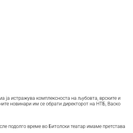
ма ја истражува комплексноста на љубовта, врските и
ните новинари им се обрати директорот на НТБ, Васко
осле подолго време во Битолски театар имаме претстава