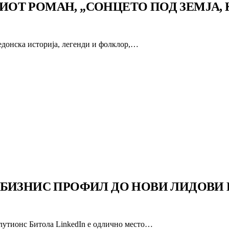
Т РОМАН, „СОНЦЕТО ПОД ЗЕМЈА, К
едонска историја, легенди и фолклор,…
 БИЗНИС ПРОФИЛ ДО НОВИ ЛИДОВИ 
лутионс Битола LinkedIn е одлично место…