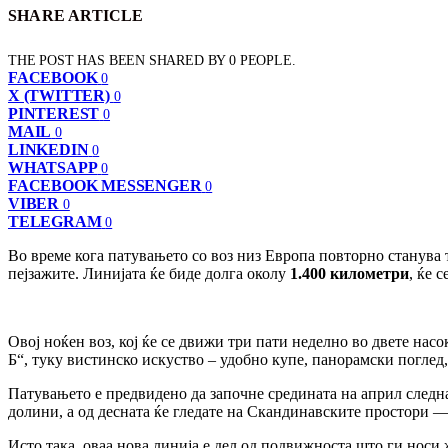
SHARE ARTICLE
THE POST HAS BEEN SHARED BY
0
PEOPLE.
FACEBOOK
0
X (TWITTER)
0
PINTEREST
0
MAIL
0
LINKEDIN
0
WHATSAPP
0
FACEBOOK MESSENGER
0
VIBER
0
TELEGRAM
0
Во време кога патувањето со воз низ Европа повторно станува т
пејзажите. Линијата ќе биде долга околу
1.400 километри
, ќе 
Овој ноќен воз, кој ќе се движи три пати неделно во двете насо
Б“, туку вистинско искуство – удобно купе, панорамски поглед,
Патувањето е предвидено да започне средината на април следнат
долини, а од десната ќе гледате на Скандинавските простори — 
Исто така, оваа нова линија е дел од подвижноста што ги нос