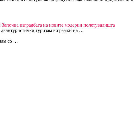
г: Започна изградбата на новите модерни полетувалишта
 авантуристички туризам во рамки на …
озам со …