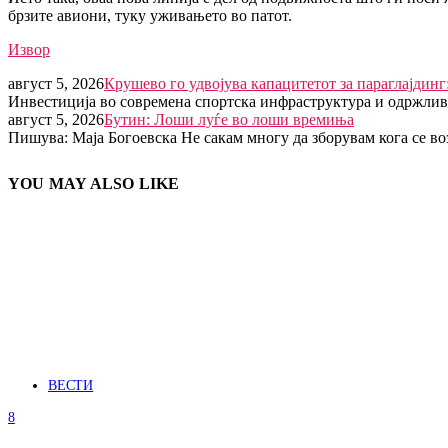
брзите авиони, туку уживањето во патот.
Извор
август 5, 2026
Крушево го удвојува капацитетот за параглајдин
Инвестиција во современа спортска инфраструктура и одржлив
август 5, 2026
Бутин: Лоши луѓе во лоши времиња
Пишува: Маја Богоевска Не сакам многу да зборувам кога се в
YOU MAY ALSO LIKE
ВЕСТИ
8