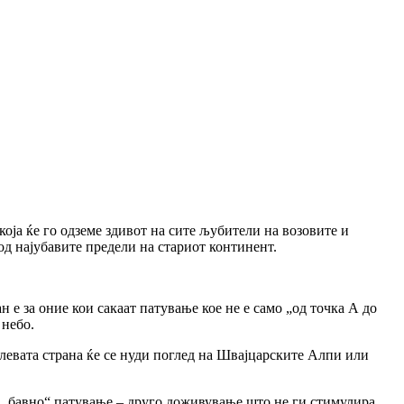
оја ќе го одземе здивот на сите љубители на возовите и
од најубавите предели на стариот континент.
н е за оние кои сакаат патување кое не е само „од точка А до
 небо.
 левата страна ќе се нуди поглед на Швајцарските Алпи или
и „бавно“ патување – друго доживување што не ги стимулира