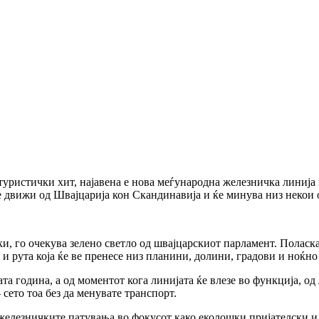
уристички хит, најавена е нова меѓународна железничка линија к
се движи од Швајцарија кон Скандинавија и ќе минува низ некои 
ки, го очекува зелено светло од швајцарскиот парламент. Поласка
 и рута која ќе ве пренесе низ планини, долини, градови и ноќно
а година, а од моментот кога линијата ќе влезе во функција, од
сето тоа без да менувате транспорт.
и железничките патувања во фокусот како еколошки пријателски 