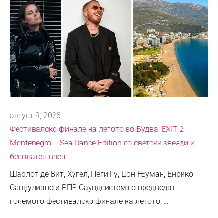
август 9, 2026
Фестивалско финале на летото во Будва: EXIT 2
Montenegro – Sea Dance Edition со светски ѕвезди и
бесплатен влез
Шарлот де Вит, Хугел, Пеги Гу, Џон Њуман, Енрико
Санџулиано и РПР Саундсистем го предводат
големото фестивалско финале на летото, …