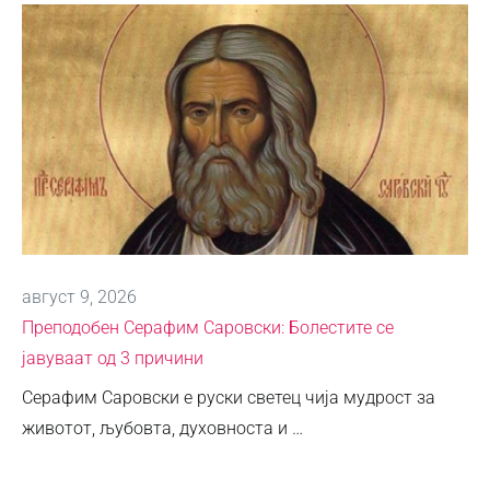
август 9, 2026
Преподобен Серафим Саровски: Болестите се
јавуваат од 3 причини
Серафим Саровски е руски светец чија мудрост за
животот, љубовта, духовноста и …