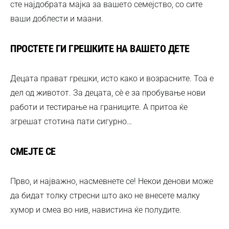
сте најдобрата мајка за вашето семејство, со сите
ваши доблести и маани.
ПРОСТЕТЕ ГИ ГРЕШКИТЕ НА ВАШЕТО ДЕТЕ
Децата прават грешки, исто како и возрасните. Тоа е
дел од животот. За децата, сè е за пробување нови
работи и тестирање на границите. А притоа ќе
згрешат стотина пати сигурно…
СМЕЈТЕ СЕ
Прво, и најважно, насмевнете се! Некои денови може
да бидат толку стресни што ако не внесете малку
хумор и смеа во нив, навистина ќе полудите.