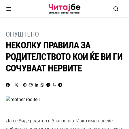
ОПУШТЕНО
НЕКОЛКУ ПРАВИЛА ЗА
РОДИТЕЛСТВОТО КОИ ЌЕ ВИ ГИ
СОЧУВААТ НЕРВИТЕ
Да се биде родител е благослов. Иако има повеќе
добри од лоши моменти, сепак може да се каже дека е