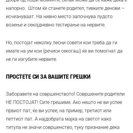
напорно. Штом ќе станете родител, тивките денови –
исчезнуваат. На нивно место започнува лудото
возење и секојдневно тестирање на нервите.
Но, постојат неколку лесни совети кои треба да ги
имате на ум кои (речиси секогаш) ќе ви помогнат да
не ги изгубите нервите.
ПРОСТЕТЕ СИ ЗА ВАШИТЕ ГРЕШКИ
Заборавете на совршенството! Совршените родители
НЕ ПОСТОЈАТ! Сите грешиме. Ако нешто не ви успее
првиот пат, ќе ви успее, на пример, третиот или
петтиот пат. А најдобрата мајка на светот како
титула не значи совршенство, туку признание дека