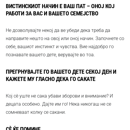
ВИСТИНСКИОТ НАЧИН Е ВАШ ПАТ – ОНОЈ КОЈ
РАБОТИ ЗА ВАС И ВАШЕТО СЕМЕЈСТВО
Не дозволувајте некој да ве убеди дека треба да
направите нешто на овој или оној начин. Започнете со
себе, вашиот инстинкт и чувства. Вие најдобро го
познавате вашето дете, верувајте во тоа.
ПРЕГРНУВАЈТЕ ГО ВАШЕТО ДЕТЕ СЕКОЈ ДЕН И
КАЖЕТЕ МУ ГЛАСНО ДЕКА ГО САКАТЕ
Кој сè уште не сака убави зборови и внимание? И
децата особено. Дајте им го! Нека никогаш не се
сомневаат колку се сакани.
СÈ ЌЕ ПОМИНЕ