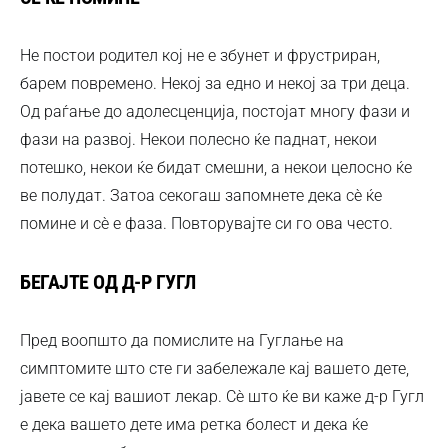
Не постои родител кој не е збунет и фрустриран,
барем повремено. Некој за едно и некој за три деца.
Од раѓање до адолесценција, постојат многу фази и
фази на развој. Некои полесно ќе паднат, некои
потешко, некои ќе бидат смешни, а некои целосно ќе
ве полудат. Затоа секогаш запомнете дека сè ќе
помине и сè е фаза. Повторувајте си го ова често.
БЕГАЈТЕ ОД Д-Р ГУГЛ
Пред воопшто да помислите на Гуглање на
симптомите што сте ги забележале кај вашето дете,
јавете се кај вашиот лекар. Сè што ќе ви каже д-р Гугл
е дека вашето дете има ретка болест и дека ќе