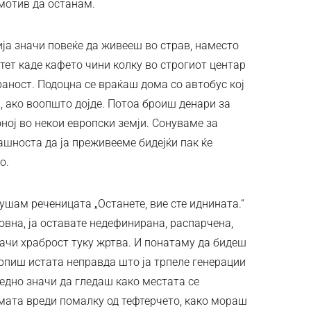
 мотив да останам.
ја значи повеќе да живееш во страв, наместо
тет каде кафето чини колку во строгиот центар
раност. Подоцна се враќаш дома со автобус кој
, ако воопшто дојде. Потоа броиш денари за
оној во некои европски земји. Сонуваме за
ашноста да ја преживееме бидејќи пак ќе
о.
ушам реченицата „Останете, вие сте иднината.“
ровна, ја оставате недефинирана, распарчена,
начи храброст туку жртва. И понатаму да бидеш
трпиш истата неправда што ја трпеле генерации
едно значи да гледаш како местата се
мата вреди помалку од тефтерчето, како мораш