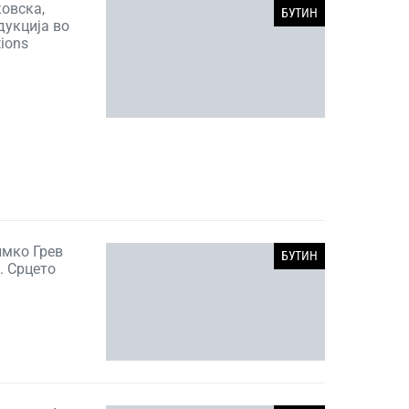
овска,
БУТИН
дукција во
ions
мко Грев
БУТИН
. Срцето