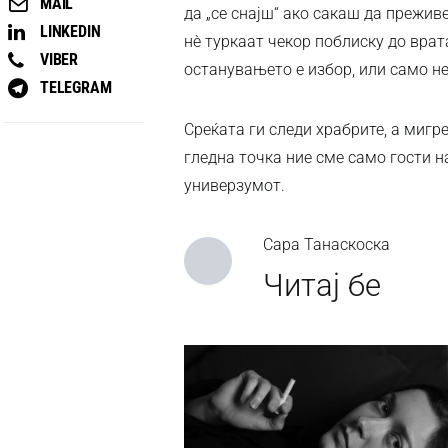
MAIL
да „се снајш“ ако сакаш да прежив
LINKEDIN
нè туркаат чекор поблиску до врат
VIBER
останувањето е избор, или само 
TELEGRAM
Среќата ги следи храбрите, а мигр
гледна точка ние сме само гости на
универзумот.
Сара Танаскоска
Читај бе