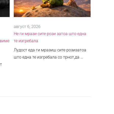
август 6, 2026
Не ги мрази сите рози затоа што една
авиме
те изгребала
Лудост еда ги мразиш сите розизатоа
што една те изгребала со трнот,да …
т