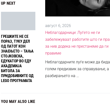
UP NEXT
август 6, 2026
Неблагодарници: Луѓето не ги
ГРЕШКИТЕ НЕ СЕ
забележуваат работите што ги пр
ПОРАЗ, ТУКУ ДЕЛ
ОД ПАТОТ КОН
за нив додека не престанеме да ги
ЗНАЕЊЕТО – ТАЊА
правиме
СТОЈКОВСКА,
ЕДУКАТОР ВО ЕДУ
Неблагодарните луѓе може да бида
АКАДЕМИЈА
голем предизвик за справување, а
БИТОЛА ЗА
ПРИДОБИВКИТЕ ОД
разбирањето на …
LEGO ПРОГРАМАТА
YOU MAY ALSO LIKE