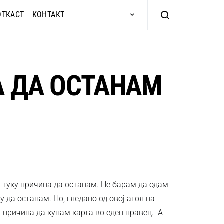
ОТКАСТ
КОНТАКТ
А ДА ОСТАНАМ
а туку причина да останам. Не барам да одам
 да останам. Но, гледано од овој агол на
а причина да купам карта во еден правец. А