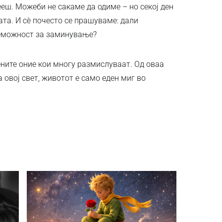
ееш. Можеби не сакаме да одиме – но секој ден
ата. И сѐ почесто се прашуваме: дали
неможност за заминување?
ените оние кои многу размислуваат. Од оваа
 овој свет, животот е само еден миг во