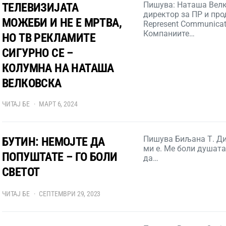
Пишува: Наташа Велк
ТЕЛЕВИЗИЈАТА
директор за ПР и про
МОЖЕБИ И НЕ Е МРТВА,
Represent Communicat
Компаниите…
НО ТВ РЕКЛАМИТЕ
СИГУРНО СЕ –
КОЛУМНА НА НАТАША
ВЕЛКОВСКА
ЧИТАЈ БЕ
МАРТ 6, 2024
Пишува Биљана Т. Ди
БУТИН: НЕМОЈТЕ ДА
ми е. Ме боли душата
ПОПУШТАТЕ – ГО БОЛИ
да…
СВЕТОТ
ЧИТАЈ БЕ
СЕПТЕМВРИ 29, 2023