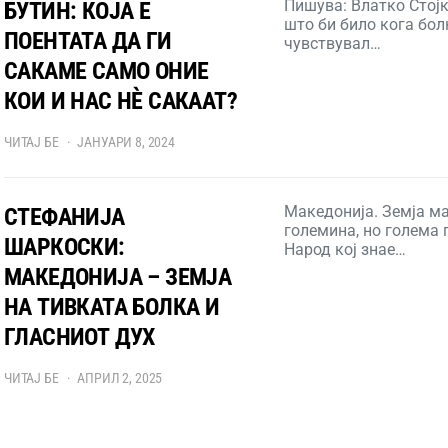
Пишува: Влатко Стојк
БУТИН: КОЈА Е
што би било кога бол
ПОЕНТАТА ДА ГИ
чувствувал…
САКАМЕ САМО ОНИЕ
КОИ И НАС НЀ САКААТ?
ЧИТАЈ БЕ
ЈАНУАРИ 8, 2024
Македонија. Земја м
СТЕФАНИЈА
големина, но голема 
ШАРКОСКИ:
Народ кој знае…
МАКЕДОНИЈА – ЗЕМЈА
НА ТИВКАТА БОЛКА И
ГЛАСНИОТ ДУХ
ЧИТАЈ БЕ
АПРИЛ 2, 2025