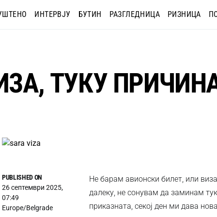
УШТЕНО
ИНТЕРВЈУ
БУТИН
РАЗГЛЕДНИЦА
РИЗНИЦА
П
ВИЗА, ТУКУ ПРИЧИН
PUBLISHED ON
Не барам авионски билет, или виз
26 септември 2025,
далеку, не сонувам да заминам туку
07:49
приказната, секој ден ми дава нов
Europe/Belgrade