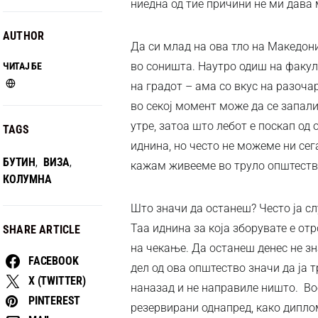
ниедна од тие причини не ми дава
AUTHOR
Да си млад на ова тло на Македони
во соништа. Наутро одиш на факул
ЧИТАЈ БЕ
на градот – ама со вкус на разоча
во секој момент може да се запали
утре, затоа што лебот е поскап од 
TAGS
иднина, но често не можеме ни сег
БУТИН
ВИЗА
,
,
кажам живееме во труло општеств
КОЛУМНА
Што значи да останеш? Често ја сл
Таа иднина за која зборувате е от
SHARE ARTICLE
на чекање. Да останеш денес не з
FACEBOOK
дел од ова општество значи да ја 
X (TWITTER)
наназад и не направиле ништо. Во
PINTEREST
резервирани однапред, како дипло