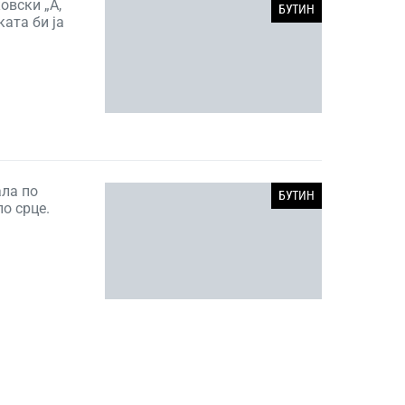
овски „А,
БУТИН
ката би ја
ала по
БУТИН
по срце.