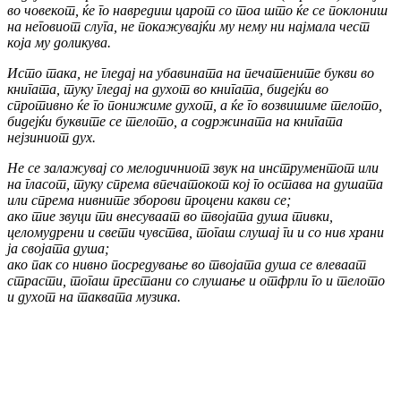
во човекот, ќе го навредиш царот co тоа што ќе се поклониш
на неговиот слуга, не покажувајќи му нему ни најмала чест
која му доликува.
Исто така, не гледај на убавината на печатените букви во
книгата, туку гледај на духот во книгата, бидејќи во
спротивно ќе го понижиме духот, а ќе го возвишиме телото,
бидејќи буквите се телото, а содржината на книгата
нејзиниот дух.
He ce залажувај co мелодичниот звук на инструментот или
на гласот, туку спрема впечатокот кој го остава на душата
или спрема нивните зборови процени какви се;
ако тие звуци ти внесуваат во твојата душа тивки,
целомудрени и свети чувства, тогаш слушај ги и co нив храни
ja својата душа;
ако пак co нивно посредување во твојата душа се влеваат
страсти, тогаш престани co слушање и отфрли го и телото
и духот на таквата музика.