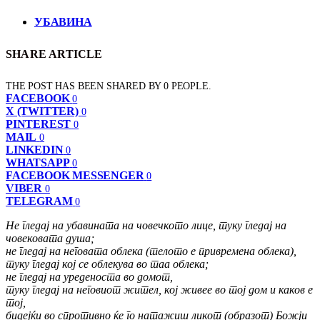
УБАВИНА
SHARE ARTICLE
THE POST HAS BEEN SHARED BY
0
PEOPLE.
FACEBOOK
0
X (TWITTER)
0
PINTEREST
0
MAIL
0
LINKEDIN
0
WHATSAPP
0
FACEBOOK MESSENGER
0
VIBER
0
TELEGRAM
0
He гледај на убавината на човечкото лице, туку гледај на
човековата душа;
не гледај на неговата облека (телото е привремена облека),
туку гледај кој се облекува во таа облека;
не гледај на уреденоста во домот,
туку гледај на неговиот жител, кој живее во тој дом и каков е
тој,
бидејќи во спротивно ќе го натажиш ликот (образот) Божји