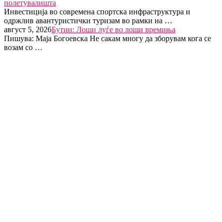
полетувалишта
Инвестиција во современа спортска инфраструктура и
одржлив авантуристички туризам во рамки на …
август 5, 2026
Бутин: Лоши луѓе во лоши времиња
Пишува: Маја Богоевска Не сакам многу да зборувам кога се
возам со …