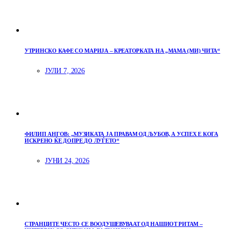
УТРИНСКО КАФЕ СО МАРИЈА – КРЕАТОРКАТА НА „МАМА (МИ) ЧИТА“
ЈУЛИ 7, 2026
ФИЛИП АНГОВ: „МУЗИКАТА ЈА ПРАВАМ ОД ЉУБОВ, А УСПЕХ Е КОГА
ИСКРЕНО ЌЕ ДОПРЕ ДО ЛУЃЕТО“
ЈУНИ 24, 2026
СТРАНЦИТЕ ЧЕСТО СЕ ВООДУШЕВУВААТ ОД НАШИОТ РИТАМ –