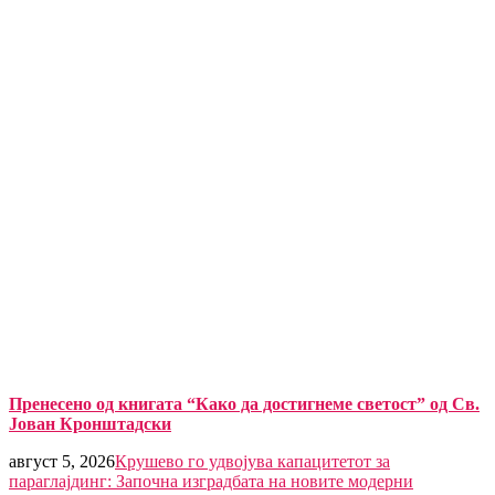
Пренесено од книгата “Како да достигнеме светост” од Св.
Јован Кронштадски
август 5, 2026
Крушево го удвојува капацитетот за
параглајдинг: Започна изградбата на новите модерни