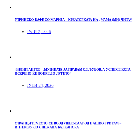
УТРИНСКО КАФЕ СО МАРИЈА – КРЕАТОРКАТА НА „МАМА (МИ) ЧИТА“
ЈУЛИ 7, 2026
ФИЛИП АНГОВ: „МУЗИКАТА ЈА ПРАВАМ ОД ЉУБОВ, А УСПЕХ Е КОГА
ИСКРЕНО ЌЕ ДОПРЕ ДО ЛУЃЕТО“
ЈУНИ 24, 2026
СТРАНЦИТЕ ЧЕСТО СЕ ВООДУШЕВУВААТ ОД НАШИОТ РИТАМ –
ИНТЕРВЈУ СО СНЕЖАНА БАЛКАНСКА