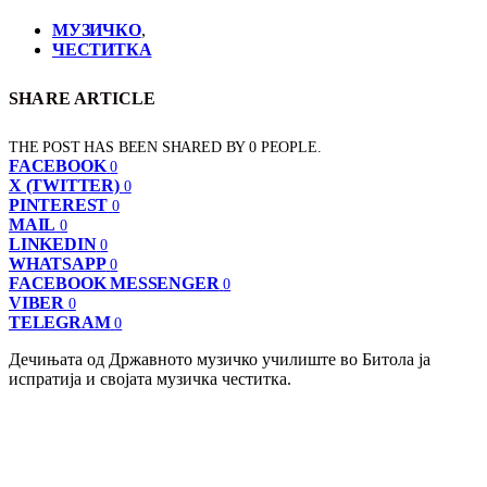
МУЗИЧКО
,
ЧЕСТИТКА
SHARE ARTICLE
THE POST HAS BEEN SHARED BY
0
PEOPLE.
FACEBOOK
0
X (TWITTER)
0
PINTEREST
0
MAIL
0
LINKEDIN
0
WHATSAPP
0
FACEBOOK MESSENGER
0
VIBER
0
TELEGRAM
0
Дечињата од Државното музичко училиште во Битола ја
испратија и својата музичка честитка.