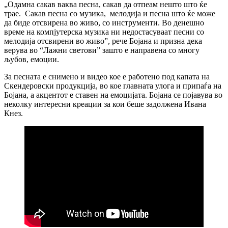
„Одамна сакав ваква песна, сакав да отпеам нешто што ќе
трае. Сакав песна со музика, мелодија и песна што ќе може
да биде отсвирена во живо, со инструменти. Во денешно
време на компјутерска музика ни недостасуваат песни со
мелодија отсвирени во живо”, рече Бојана и призна дека
верува во “Лажни светови” зашто е направена со многу
љубов, емоции.
За песната е снимено и видео кое е работено под капата на
Скендеровски продукција, во кое главната улога и припаѓа на
Бојана, а акцентот е ставен на емоцијата. Бојана се појавува во
неколку интересни креации за кои беше задолжена Ивана
Кнез.