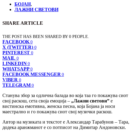
БОЈАН
,
ЛАЖНИ СВЕТОВИ
SHARE ARTICLE
THE POST HAS BEEN SHARED BY
0
PEOPLE.
FACEBOOK
0
X (TWITTER)
0
PINTEREST
0
MAIL
0
LINKEDIN
0
WHATSAPP
0
FACEBOOK MESSENGER
0
VIBER
0
TELEGRAM
0
Станува збор за одлична балада во која таа го покажува сиот
свој раскош, сета своја емоција –
„Лажни светови”
е
вистинска емотивна, женска песна, која Бојана ја носи
маестрално и го покажува сиот свој музички раскош.
Автор на музиката и текстот е Александар Тарабунов – Тара,
додека аранжманот е со потписот на Димитар Андоновски.