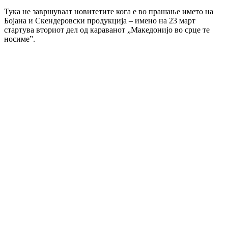
Тука не завршуваат новитетите кога е во прашање името на
Бојана и Скендеровски продукција – имено на 23 март
стартува вториот дел од караванот „Македонијо во срце те
носиме”.