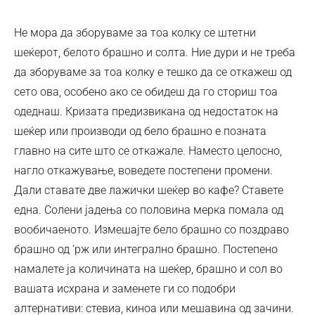
Не мора да зборуваме за тоа колку се штетни
шеќерот, белото брашно и солта. Ние дури и не треба
да зборуваме за тоа колку е тешко да се откажеш од
сето ова, особено ако се обидеш да го сториш тоа
одеднаш. Кризата предизвикана од недостаток на
шеќер или производи од бело брашно е позната
главно на сите што се откажале. Наместо целосно,
нагло откажување, воведете постепени промени.
Дали ставате две лажички шеќер во кафе? Ставете
една. Солени јадења со половина мерка помала од
вообичаеното. Измешајте бело брашно со поздраво
брашно од ‘рж или интегрално брашно. Постепено
намалете ја количината на шеќер, брашно и сол во
вашата исхрана и заменете ги со подобри
алтернативи: стевиа, киноа или мешавина од зачини.