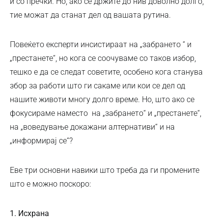
и со пречки. Но, ако се држите до нив доволно долго,
тие можат да станат дел од вашата рутина.
Повеќето експерти инсистираат на „забрането “ и
„престанете“, но кога се соочуваме со таков избор,
тешко е да се следат советите, особено кога станува
збор за работи што ги сакаме или кои се дел од
нашите животи многу долго време. Но, што ако се
фокусираме наместо на „забрането“ и „престанете“,
на „воведување докажани алтернативи“ и на
„информирај се“?
Еве три основни навики што треба да ги промените
што е можно поскоро:
1.
Исхрана