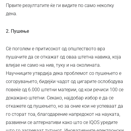
Првите резултатите ќе ги видите по само неколку
дена.
2. Пушење
Сѐ поголем е притисокот од општеството врз
пушачите да се откажат од оваа штетна навика, која
влијае не само на нив, туку и на околината.
Научниците утврдија дека проблемот со пушењето е
согорувањето, бидејќи чадот од цигарите ослободува
повеќе од 6.000 штетни материи, од кои речиси 100 се
докажано штетни. Секако, најдобар избор е да се
откажете од пушењето, но за оние кои не успеваат да
го сторат тоа, благодарение напредокот на науката,
развиени се алтернативи како што се IQOS уредите
што го загреваат тутунот. Иновативните електронски