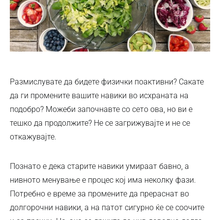
Размислувате да бидете физички поактивни? Сакате
да ги промените вашите навики во исхраната на
подобро? Можеби започнавте со сето ова, но ви е
тешко да продолжите? Не се загрижувајте и не се
откажувајте.
Познато е дека старите навики умираат бавно, а
нивното менување е процес кој има неколку фази.
Потребно e време за промените да прераснат во
долгорочни навики, а на патот сигурно ќе се соочите