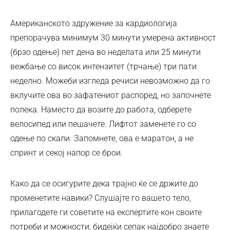
Американското здружение за кардиологија
препорачува минимум 30 минути умерена активност
(брзо одење) пет дена во неделата или 25 минути
вежбање со висок интензитет (трчање) три пати
неделно. Можеби изгледа речиси невозможно да го
вклучите ова во зафатениот распоред, но започнете
полека. Наместо да возите до работа, одберете
велосипед или пешачете. Лифтот заменете го со
одење по скали. Запомнете, ова е маратон, а не
спринт и секој напор се брои.
Како да се осигурите дека трајно ќе се држите до
променетите навики? Слушајте го вашето тело,
прилагодете ги советите на експертите кон своите
потреби и можности, бидејќи сепак најдобро знаете