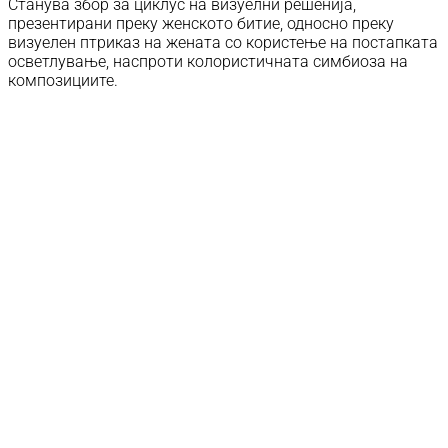
Станува збор за циклус на визуелни решенија,
презентирани преку женското битие, односно преку
визуелен птриказ на жената со користење на постапката
осветлување, наспроти колористичната симбиоза на
композициите.