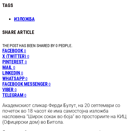
TAGS
ИЗЛОЖБА
SHARE ARTICLE
THE POST HAS BEEN SHARED BY
0
PEOPLE.
FACEBOOK
0
X (TWITTER)
0
PINTEREST
0
MAIL
0
LINKEDIN
0
WHATSAPP
0
FACEBOOK MESSENGER
0
VIBER
0
TELEGRAM
0
Академскиот сликар Ферди Булут, на 20 септември со
почеток во 18 часот ќе има самостојна изложба
насловена “Широк сокак во боја” во просториите на КИЦ
(Офицерски дом) во Битола.