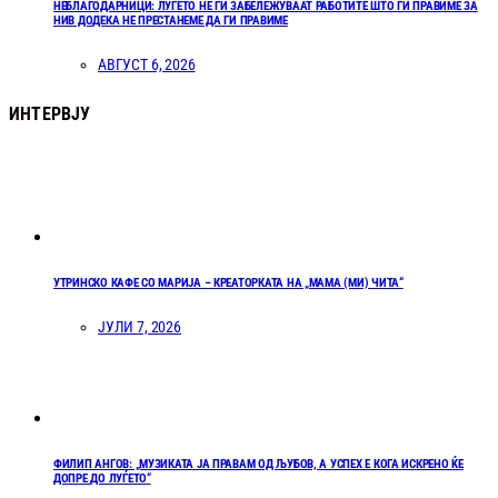
НЕБЛАГОДАРНИЦИ: ЛУЃЕТО НЕ ГИ ЗАБЕЛЕЖУВААТ РАБОТИТЕ ШТО ГИ ПРАВИМЕ ЗА
НИВ ДОДЕКА НЕ ПРЕСТАНЕМЕ ДА ГИ ПРАВИМЕ
АВГУСТ 6, 2026
ИНТЕРВЈУ
УТРИНСКО КАФЕ СО МАРИЈА – КРЕАТОРКАТА НА „МАМА (МИ) ЧИТА“
ЈУЛИ 7, 2026
ФИЛИП АНГОВ: „МУЗИКАТА ЈА ПРАВАМ ОД ЉУБОВ, А УСПЕХ Е КОГА ИСКРЕНО ЌЕ
ДОПРЕ ДО ЛУЃЕТО“