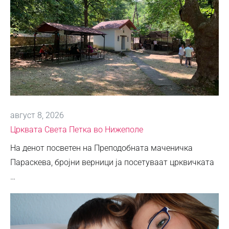
август 8, 2026
Црквата Света Петка во Нижеполе
На денот посветен на Преподобната маченичка
Параскева, бројни верници ја посетуваат црквичката
…