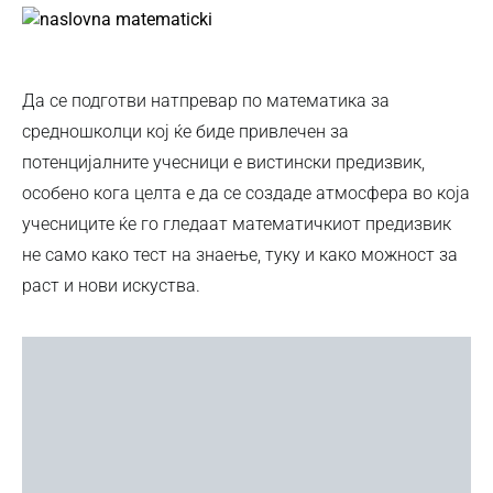
Да се подготви натпревар по математика за
средношколци кој ќе биде привлечен за
потенцијалните учесници е вистински предизвик,
особено кога целта е да се создаде атмосфера во која
учесниците ќе го гледаат математичкиот предизвик
не само како тест на знаење, туку и како можност за
раст и нови искуства.