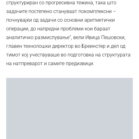
структуриран со прогресивна тежина, така што
задачите постепено стануваат покомплексни –
почнувајќи од задачи со основни аритметички
операции, до напредни проблеми кои бараат
аналитичко размислување“, вели Ивица Пешовски,
главен технолошки директор во Бреинстер и дел од
тимот кој учествуваше во подготовка на структурата
на натпреварот и самите предизвици.