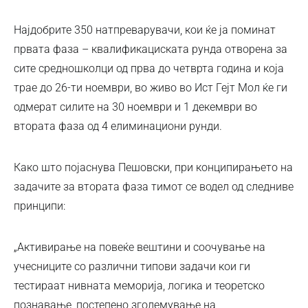
Најдобрите 350 натпреварувачи, кои ќе ја поминат
првата фаза – квалификациската рунда отворена за
сите средношколци од прва до четврта година и која
трае до 26-ти ноември, во живо во Ист Гејт Мол ќе ги
одмерат силите на 30 ноември и 1 декември во
втората фаза од 4 елиминациони рунди.
Како што појаснува Пешовски, при конципирањето на
задачите за втората фаза тимот се водел од следниве
принципи:
„Активирање на повеќе вештини и соочување на
учесниците со различни типови задачи кои ги
тестираат нивната меморија, логика и теоретско
познавање, постепено зголемување на