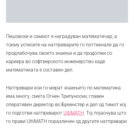
Пешовски и самиот е наградуван математичар, а
токму успесите на натпреварите го поттикнале да го
продлабочува своето знаење и да продолжи со
кариера во софтверското инженерство каде
математиката е составен дел.
Натпревари кои го мерат знаењето по математика
има многу, смета Огнен Трипуноски, главен
оперативен директор во Бреинстер и дел од тимот кој
го подготви натпреварот
UltiMATH
. Тој појаснува што
го прави UltiMATH поразличен од другите натпревари: