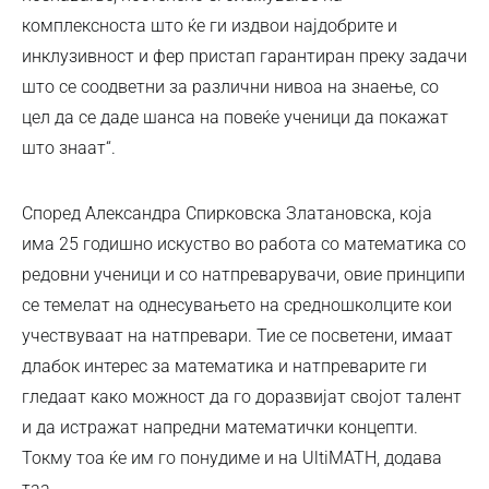
комплексноста што ќе ги издвои најдобрите и
инклузивност и фер пристап гарантиран преку задачи
што се соодветни за различни нивоа на знаење, со
цел да се даде шанса на повеќе ученици да покажат
што знаат“.
Според Александра Спирковска Златановска, која
има 25 годишно искуство во работа со математика со
редовни ученици и со натпреварувачи, овие принципи
се темелат на однесувањето на средношколците кои
учествуваат на натпревари. Тие се посветени, имаат
длабок интерес за математика и натпреварите ги
гледаат како можност да го доразвијат својот талент
и да истражат напредни математички концепти.
Токму тоа ќе им го понудиме и на UltiMATH, додава
таа.