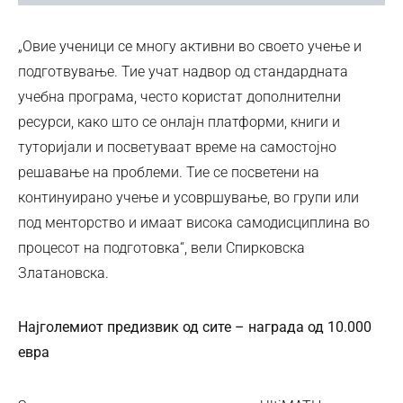
„Овие ученици се многу активни во своето учење и
подготвување. Тие учат надвор од стандардната
учебна програма, често користат дополнителни
ресурси, како што се онлајн платформи, книги и
туторијали и посветуваат време на самостојно
решавање на проблеми. Тие се посветени на
континуирано учење и усовршување, во групи или
под менторство и имаат висока самодисциплина во
процесот на подготовка“, вели Спирковска
Златановска.
Најголемиот предизвик од сите – награда од 10.000
евра