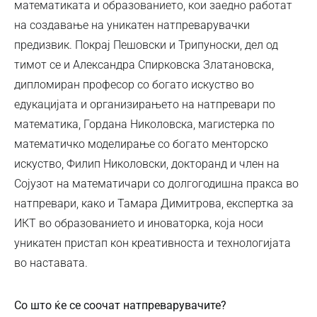
математиката и образованието, кои заедно работат
на создавање на уникатен натпреварувачки
предизвик. Покрај Пешовски и Трипуноски, дел од
тимот се и Александра Спирковска Златановска,
дипломиран професор со богато искуство во
едукацијата и организирањето на натпревари по
математика, Гордана Николовска, магистерка по
математичко моделирање со богато менторско
искуство, Филип Николовски, докторанд и член на
Сојузот на математичари со долгогодишна пракса во
натпревари, како и Тамара Димитрова, експертка за
ИКТ во образованието и иноваторка, која носи
уникатен пристап кон креативноста и технологијата
во наставата.
Со што ќе се соочат натпреварувачите?