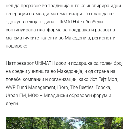
цел да прерасне во традиција што ќе инспирира идни
генерации на млади математичари. Со план да се
одржува секоја година, UltiMATH ќе обезбеди
континуирана платформа за поддршка и развој на
математичките таленти во Македонија, регионот и
пошироко.
Натпреварот UltiMATH доби и поддршка од голем број
на средни училишта во Македонија, и од страна на
повеќе компании и организации, како Ист Гејт Мол,
WVP Fund Management, iBorn, The Beetles, Горска,
Urban FM, МОФ – Младински образовен форум и
други.