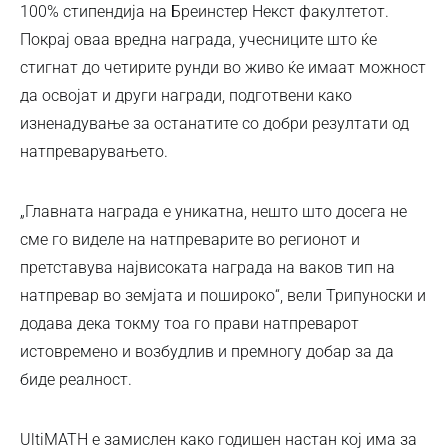
100% стипендија на Бреинстер Некст факултетот.
Покрај оваа вредна награда, учесниците што ќе
стигнат до четирите рунди во живо ќе имаат можност
да освојат и други награди, подготвени како
изненадување за останатите со добри резултати од
натпреварувањето.
„Главната награда е уникатна, нешто што досега не
сме го виделе на натпреварите во регионот и
претставува највисоката награда на ваков тип на
натпревар во земјата и пошироко“, вели Трипуноски и
додава дека токму тоа го прави натпреварот
истовремено и возбудлив и премногу добар за да
биде реалност.
UltiMATH е замислен како годишен настан кој има за