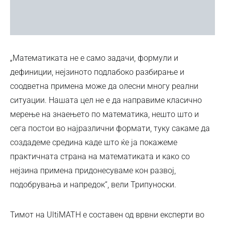
„Математиката не е само задачи, формули и
дефиниции, нејзиното подлабоко разбирање и
соодветна примена може да олесни многу реални
ситуации. Нашата цел не е да направиме класично
мерење на знаењето по математика, нешто што и
сега постои во најразлични формати, туку сакаме да
создадеме средина каде што ќе ја покажеме
практичната страна на математиката и како со
нејзина примена придонесуваме кон развој,
подобрувања и напредок“, вели Трипуноски.
Тимот на UltiMATH е составен од врвни експерти во