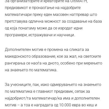
За организаторите и креаторите на UltiMATH,
предизвикот е пронаоѓање на најдобрите
математичари преку еден масовен натпревар што
претставува одлична можност за создавање на база
од која понатаму може да се изродат идни
програмери, истражувачи и научници.
Дополнителен мотив е промена на сликата за
македонското образование, кое за жал, на светските
рангирања се наоѓа на дното, особено при мерењето
на знаењето по математика.
За учесниците, пак, иако одмерувањето на знаењето
по математика е главниот предизвик, сепак за
најдобриот/та математичар/ка има и дополнителен
мотив – а тоа е наградата од 10.000 евра во кеш и