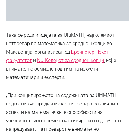
Така се роди и идејата за UltiMATH, најголемиот
натпревар по математика за средношколци во
Македонија, организиран од
Бреинстер Некст
факултетот
и
NU Колеџот за средношколци
, кој е
внимателно осмислен од тим на искусни
математичари и експерти.
„При конципирањето на содржината за UltiMATH
подготвивме предизвик кој ги тестира различните
аспекти на математичките способности на
учесниците, истовремено мотивирајќи ги да учат и
напредуваат. Натпреварот е внимателно