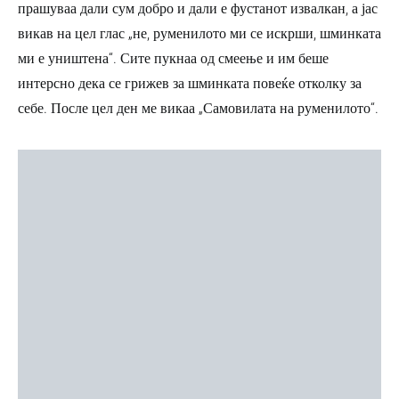
прашуваа дали сум добро и дали е фустанот извалкан, а јас
викав на цел глас „не, руменилото ми се искрши, шминката
ми е уништена“. Сите пукнаа од смеење и им беше
интерсно дека се грижев за шминката повеќе отколку за
себе. После цел ден ме викаа „Самовилата на руменилото“.