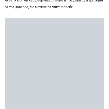
луѓето кои ми се доверуваарт мене и тоа дека сум достојна
за таа доверба, ме мотивира уште повеќе.