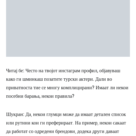
Читај бе: Често на твојот инстаграм профил, објавуваш
како ги шминкаш позатите турски актери. Дали во
приватноста тие се многу комплицирани? Имаат ли некои
посебни барања, некои правила?
Шукран:
Да, некои глумци може да имаат детален список
или рутини кои ги преферираат. На пример, некои сакаат
да работат со одредени брендови, додека други даваат