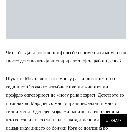
Читај бе: Дали постои некој посебен спомен или момент од
твоето детство што ја инспирирало твојата работа денес?
Шукран:
Мојата детсвто е многу различно со текот на
годините. Откако го изгубив татко ми животот ми
префрло одговорност на многу рана возраст. Детството го
поминав во Мардин, со многу традиционални и многу
силни жени. Еден ден мајка ми, завитка парче ткаенина
што го сошив и го стави на главата, а мене ми кажа да и го
SHARE
нашминкам лицето со боички.Кога се погледна во