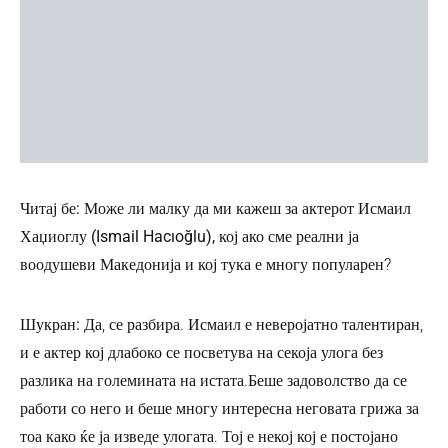
Читај бе: Може ли малку да ми кажеш за актерот Исмаил
Хаџиоглу (Ismail Hacıoğlu), кој ако сме реални ја
воодушеви Македонија и кој тука е многу популарен
?
Шукран:
Да, се разбира. Исмаил е неверојатно талентиран,
и е актер кој длабоко се посветува на секоја улога без
разлика на големината на истата.Беше задоволство да се
работи со него и беше многу интересна неговата грижа за
тоа како ќе ја изведе улогата. Тој е некој кој е постојано