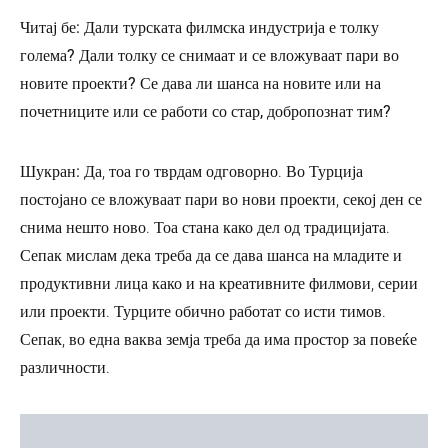
Читај бе: Дали турската филмска индустрија е толку
голема? Дали толку се снимаат и се вложуваат пари во
новите проекти? Се дава ли шанса на новите или на
почетниците или се работи со стар, добропознат тим?
Шукран:
Да, тоа го тврдам одговорно. Во Турција
постојано се вложуваат пари во нови проекти, секој ден се
снима нешто ново. Тоа стана како дел од традицијата.
Сепак мислам дека треба да се дава шанса на младите и
продуктивни лица како и на креативните филмови, серии
или проекти. Турците обично работат со исти тимов.
Сепак, во една ваква земја треба да има простор за повеќе
различности.