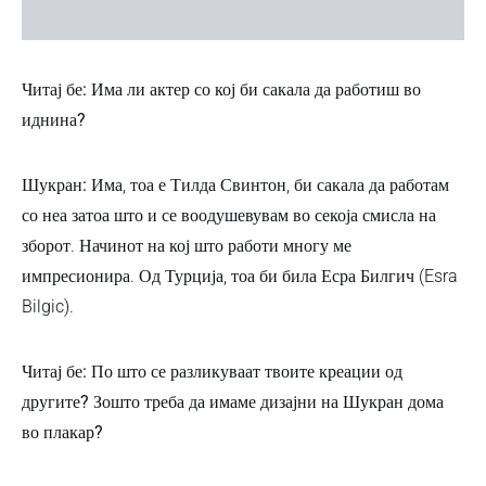
Читај бе: Има ли актер со кој би сакала да работиш во
иднина?
Шукран:
Има, тоа е Тилда Свинтон, би сакала да работам
со неа затоа што и се воодушевувам во секоја смисла на
зборот. Начинот на кој што работи многу ме
импресионира. Од Турција, тоа би била Есра Билгич (Esra
Bilgic).
Читај бе: По што се разликуваат твоите креации од
другите? Зошто треба да имаме дизајни на Шукран дома
во плакар?