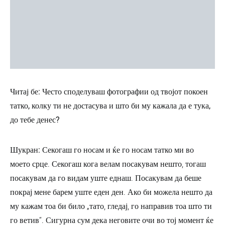
Читај бе: Често споделуваш фотографии од твојот покоен
татко, колку ти не достасува и што би му кажала да е тука,
до тебе денес?
Шукран:
Секогаш го носам и ќе го носам татко ми во
моето срце. Секогаш кога велам посакувам нешто, тогаш
посакувам да го видам уште еднаш. Посакувам да беше
покрај мене барем уште еден ден. Ако би можела нешто да
му кажам тоа би било „тато, гледај, го направив тоа што ти
го ветив“. Сигурна сум дека неговите очи во тој момент ќе