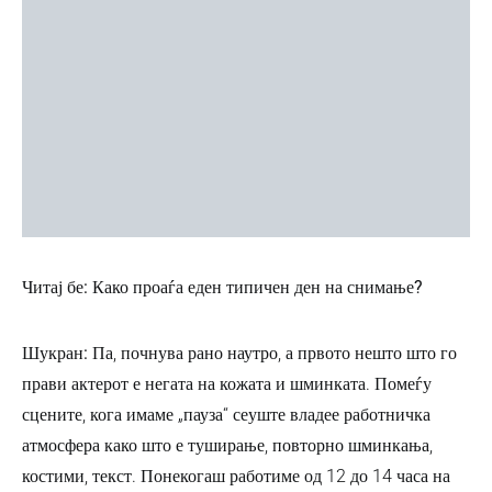
Читај бе: Како проаѓа еден типичен ден на снимање?
Шукран:
Па, почнува рано наутро, а првото нешто што го
прави актерот е негата на кожата и шминката. Помеѓу
сцените, кога имаме „пауза“ сеуште владее работничка
атмосфера како што е туширање, повторно шминкања,
костими, текст. Понекогаш работиме од 12 до 14 часа на