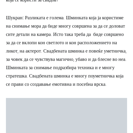
Шукран:
Разликата е голема. Шминката која ја користиме
на снимање мора да биде многу совршена за да се доловат
сите детали на камера. Исто така треба да биде совршено
за да се вклопи кон светлото и кон расположението на
ликот, на актерот. Свадбената шминка е повеќе уметничка,
за човек да се чувствува магично, убаво и да блесне во неа.
Шминката за снимање подразбира техника и е многу
стратешка. Свадбената шминка е многу поуметничка која
се прави со создавање емотивна и посебна врска.