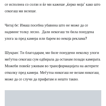
се исполнеа со солзи и ќе ми кажеше „ќерко моја“ како што
секогаш ми велеше.
Читај бе: Имаш посебна убавина што не може да се
надмине толку лесно. Дали некогаш ти била понудена
улога за пред камера или барем во некоја реклама?
Шукран:
Ти благодарам, ми биле понудени неколку улоги
меѓутоа секогаш сум одбирала да останам позади камерата.
Можеби повеќе уживам во трансформацијата на актерите
отколку пред камера. Меѓутоа никогаш не велам никогаш,
може да се случи да прифатам и нешто такво.