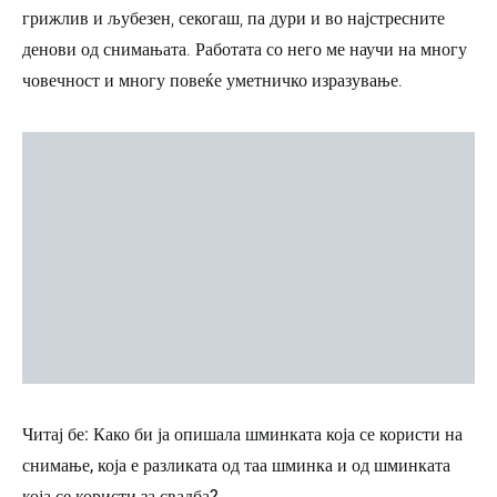
грижлив и љубезен, секогаш, па дури и во најстресните
денови од снимањата. Работата со него ме научи на многу
човечност и многу повеќе уметничко изразување.
Читај бе: Како би ја опишала шминката која се користи на
снимање, која е разликата од таа шминка и од шминката
која се користи за свадба?