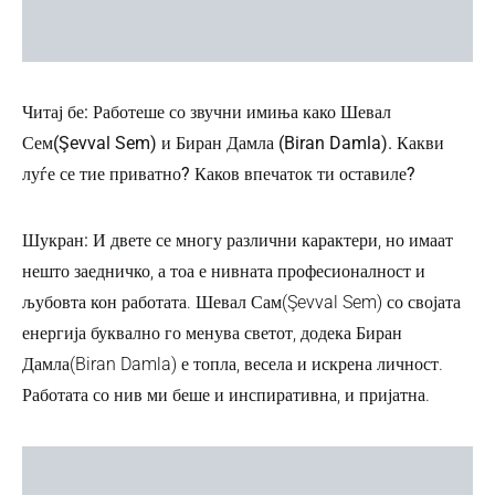
Читај бе: Работеше со звучни имиња како Шевал
Сем(Şevval Sem) и Биран Дамла (Biran Damla). Какви
луѓе се тие приватно? Каков впечаток ти оставиле?
Шукран:
И двете се многу различни карактери, но имаат
нешто заедничко, а тоа е нивната професионалност и
љубовта кон работата. Шевал Сам(Şevval Sem) со својата
енергија буквално го менува светот, додека Биран
Дамла(Biran Damla) е топла, весела и искрена личност.
Работата со нив ми беше и инспиративна, и пријатна.