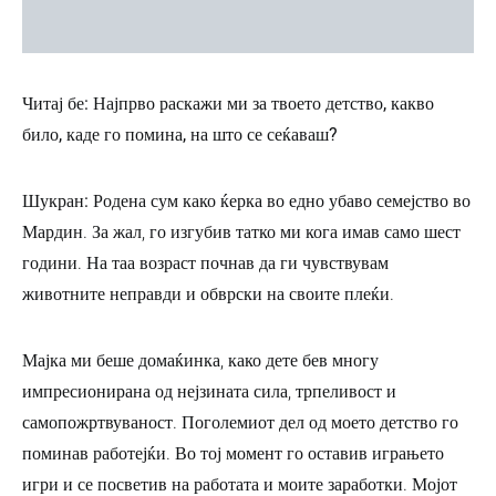
Читај бе: Најпрво раскажи ми за твоето детство, какво
било, каде го помина, на што се сеќаваш?
Шукран:
Родена сум како ќерка во едно убаво семејство во
Мардин. За жал, го изгубив татко ми кога имав само шест
години. На таа возраст почнав да ги чувствувам
животните неправди и обврски на своите плеќи.
Мајка ми беше домаќинка, како дете бев многу
импресионирана од нејзината сила, трпеливост и
самопожртвуваност. Поголемиот дел од моето детство го
поминав работејќи. Во тој момент го оставив играњето
игри и се посветив на работата и моите заработки. Мојот