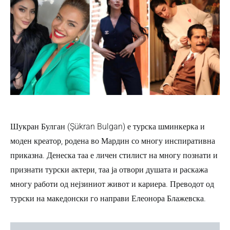
Шукран Булган (Şükran Bulgan) е турска шминкерка и
моден креатор, родена во Мардин со многу инспиративна
приказна. Денеска таа е личен стилист на многу познати и
признати турски актери, таа ја отвори душата и раскажа
многу работи од нејзиниот живот и кариера. Преводот од
турски на македонски го направи Елеонора Блажевска.