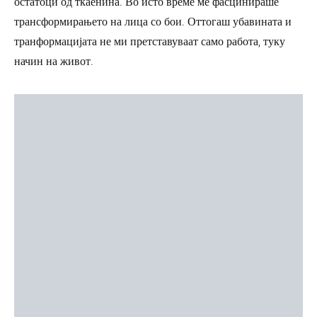
остатоци од ткаенина. Во исто време ме фасцинираше
трансформирањето на лица со бои. Оттогаш убавината и
транформацијата не ми претставуваат само работа, туку
начин на живот.