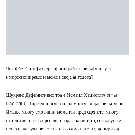
Читај бе: Со кој актер кој што работеше најмногу те
импресионираше и може некоја ангедота?
Шукран:
Дефинитивно тоа е Исмаил Хаџиоглу(Ismail
Hacıoğlu). Тој е едно име кое најмногу влијаеше на мене.
Имаше многу емотивни моменти пред сцените, многу
интензивен и експресивен израз на лицето, со тоа уште
повеќе влегуваше во ликот со само неколку допири од