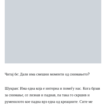
Читај бе: Дали има смешни моменти од снимањето?
Шукран:
Има една која е интерна и помеѓу нас. Кога брзав
за снимање, се лизнав и паднав, па така го скршив и
руменилото кое падна врз една од креациите. Сите ме