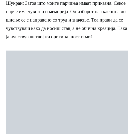
Шукран:
Затоа што моите парчиња имаат приказна. Секое
парче има чувство и меморија. Од изборот на ткаенина до
шиење се е направено со труд и значење. Тоа прави да се
чувствуваш како да носиш став, а не обична креација. Така
ја чувствуваш твојата оригиналност и моќ.