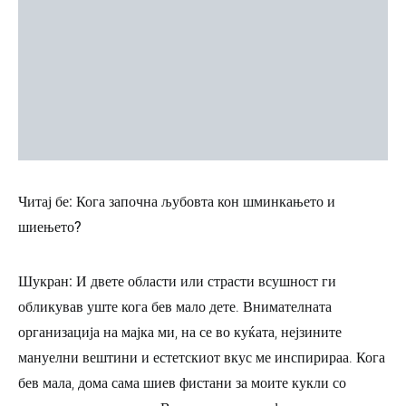
Читај бе: Кога започна љубовта кон шминкањето и
шиењето?
Шукран:
И двете области или страсти всушност ги
обликував уште кога бев мало дете. Внимателната
организација на мајка ми, на се во куќата, нејзините
мануелни вештини и естетскиот вкус ме инспирираа. Кога
бев мала, дома сама шиев фистани за моите кукли со