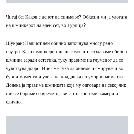
Читај бе: Каков е денот на снимање? Објасни ми ја улогата
на шминкерот на еден сет, во Турција?
Шукран:
Нашиот ден обично започнува многу рано
наутро. Како шминкери ние не само што создаваме обична
шминка заради естетика, туку правиме на глумецот да се
чувствува добро. Ние сме тука да бидеме и смирувачи во
бурни моменти и улога на поддршка во уморни моменти.
Додека ја правиме шминката која му одговара на секој лик
ние се бориме со времето, светлото, костими, камери и
слично.