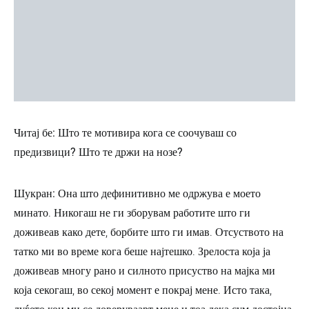
Читај бе: Што те мотивира кога се соочуваш со
предизвици? Што те држи на нозе?
Шукран:
Она што дефинитивно ме одржува е моето
минато. Никогаш не ги зборувам работите што ги
доживеав како дете, борбите што ги имав. Отсуството на
татко ми во време кога беше најтешко. Зрелоста која ја
доживеав многу рано и силното присуство на мајка ми
која секогаш, во секој момент е покрај мене. Исто така,