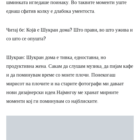
шминката игледаше поинаку. Во таквите моменти уште
еднаш сфатив колку е длабока ументоста.
Читај бе: Којa е Шукран дома? Што прави, во што ужива и
со што се опушта?
Шукран:
Шукран дома е тивка, едноставна, но
продуктивна жена. Сакам да слушам музика, да пијам кафе
и да поминувам време со моите плочи. Понекогаш
мирисот на плочите и на старите фотографи ми даваат
нови дизајнерски идеи.Најмнгоу ме хранат мирните
моменти кој ги поминувам со најблиските.