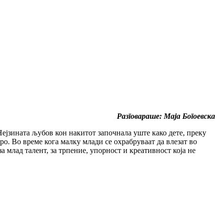
Разговараше: Маја Богоевска
Нејзината љубов кон накитот започнала уште како дете, преку
ро. Во време кога малку млади се охрабруваат да влезат во
а млад талент, за трпение, упорност и креативност која не