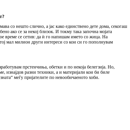
т?
мава со нешто слично, а јас како единствено дете дома, секогаш
но ако се за некој близок. И токму така започна мојата
ое време се сетив: да ѝ го напишам името со жица. На
и тој мал милион други интереси со кои си го пополнувам
работувам прстенчиња, обетки и по некоја белегзија. Но,
е, изнајдов разни техники, а и материјали кои би биле
зната“ меѓу пријателите по невообичаеното хоби.