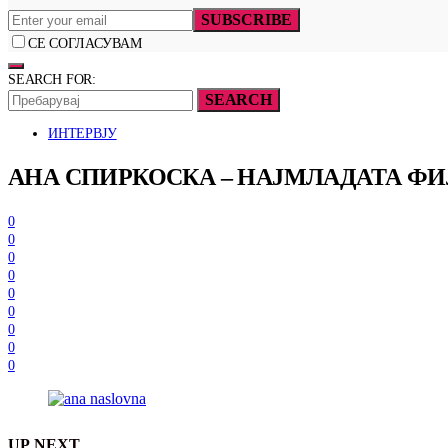
SUBSCRIBE
СЕ СОГЛАСУВАМ
SEARCH FOR:
SEARCH
ИНТЕРВЈУ
АНА СПИРКОСКА – НАЈМЛАДАТА ФИ
0
0
0
0
0
0
0
0
0
UP NEXT