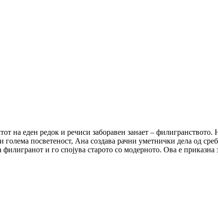
тот на еден редок и речиси заборавен занает – филигранството. 
и голема посветеност, Ана создава рачни уметнички дела од среб
 филигранот и го спојува старото со модерното. Ова е приказна з