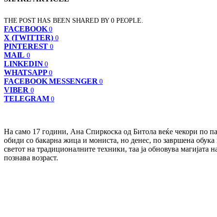
THE POST HAS BEEN SHARED BY
0
PEOPLE.
FACEBOOK
0
X (TWITTER)
0
PINTEREST
0
MAIL
0
LINKEDIN
0
WHATSAPP
0
FACEBOOK MESSENGER
0
VIBER
0
TELEGRAM
0
На само 17 години, Ана Спиркоска од Битола веќе чекори по па
обиди со бакарна жица и мониста, но денес, по завршена обука 
светот на традиционалните техники, таа ја обновува магијата на
познава возраст.