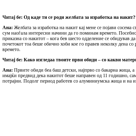
Читај бе:
Од каде ти се роди желбата за изработка на накит?
Ана:
Желбата за изработка на накит кај мене се појави сосема 
сум наоѓала интересни начини да го поминам времето. Посебно з
приказна со накитот – кога бев шесто одделение се обидував да
почетокот тоа беше обично хоби кое го правев неколку дена со 
времето.
Читај бе:
Како изгледаа твоите први обиди – со какви матер
Ана:
Првите обиди беа баш детски, најпрво со бакарна жица, а
имајќи предвид дека накитот беше направен од 11 годишно, само
потрајни. Подолг период работев со алуминиумска жица и на ин