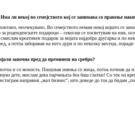
 Има ли некој во семејството кој се занимава со правење наки
спонтано, неочекувано. Во семејството немам некој којшто се зани
а роденденските подароци – секогаш се посветувам на нив, особе
 смислам креативен подарок за мојата најдобра другарка и по нек
ред, а потоа заборавав на него дури и по неколку месеци, порад
ијали започна пред да преминеш на сребро?
 потоа и со мониста. Пишував имиња со жица, потоа почнав да из
уко дете, мислам дека парчињата беа баш слатки! Со тек на врем
стаграм направив „мал бизнис“, што доведе до тоа да бидам „по