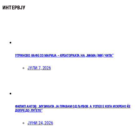
ИНТЕРВЈУ
УТРИНСКО КАФЕ СО МАРИЈА – КРЕАТОРКАТА НА „МАМА (МИ) ЧИТА“
ЈУЛИ 7, 2026
ФИЛИП АНГОВ: „МУЗИКАТА ЈА ПРАВАМ ОД ЉУБОВ, А УСПЕХ Е КОГА ИСКРЕНО ЌЕ
ДОПРЕ ДО ЛУЃЕТО“
ЈУНИ 24, 2026