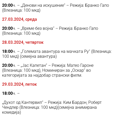
20:00
ч. – „Денови на искушение“ – Режија: Бранко Гапо
(Влезница: 100 мкд)
27.03.2024, среда
20:00
ч. – „Време без војна“ – Режија: Бранко Гапо
(Влезница: 100 мкд)
28.03.2024, четврток
18:00
ч. – „Големата авантура на мачката Ру“ (Влезница:
100 мкд) (семејна авантура)
20:00
ч. – „Јас Капетан“ – Режија: Матео Гароне
(Влезница: 100 мкд), Номиниран за „Оскар“ во
категоријата за најдобар странски филм.
29.03.2024, петок
18:00
ч. –
„Духот од Кантервил“ – Режија: Ким Бардон, Роберт
Чендлер (Влезница: 100 мкд)(семејна анимирана
комедија)