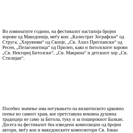
Во изминатите години, на фестивалот настапија бројни
хорови од Македонија, меѓу кои: „Калистрат Зографски“ од
Струга, „Херувими“ од Скопје, „Св. Ахил Преспански“ од
Ресен, „Пелагонитица“ од Прилеп, како и битолските хорови
„Св. Нектариј Битолски“, „Св. Макрина“ и детскиот хор „Св.
Стилијан“.
Посебно значење има негувањето на византиското црковно
пеење во самиот храм, кое претставува вековна духовна
традиција не само за Битола, туку и за поширокиот Балкан.
Досега на фестивалот беа изведени композиции од бројни
автори, меѓу кои и македонските композитори Св. Јован