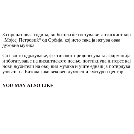
За првпат оваа година, во Битола ќе гостува византискиот хор
„Мојсеј Петровиќ“ од Србија, кој исто така ја негува оваа
духовна музика.
Со своето одржување, фестивалот придонесува за афирмација
и збогатување на византиското пеење, поттикнува интерес кај
нови љубители на овој вид музика и уште еднаш ја потврдува
улогата на Битола како вековен духовен и културен центар.
YOU MAY ALSO LIKE