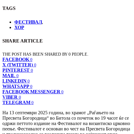
TAGS
ФЕСТИВАЛ
,
ХОР
SHARE ARTICLE
THE POST HAS BEEN SHARED BY
0
PEOPLE.
FACEBOOK
0
X (TWITTER)
0
PINTEREST
0
MAIL
0
LINKEDIN
0
WHATSAPP
0
FACEBOOK MESSENGER
0
VIBER
0
TELEGRAM
0
На 13 септември 2025 година, во храмот „Раѓањето на
Пресвета Богородица“ во Битола со почеток во 19 часот ќе се
одржи петтото издание на Фестивалот на византиско црковно
пеење. Фестивалот е основан во чест на Пресвета Богородица