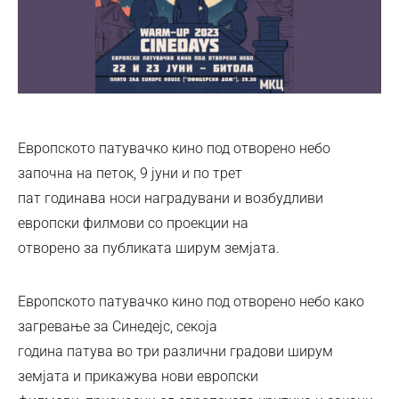
Европското патувачко кино под отворено небо
започна на петок, 9 јуни и по трет
пат годинава носи наградувани и возбудливи
европски филмови со проекции на
отворено за публиката ширум земјата.
Европското патувачко кино под отворено небо како
загревање за Синедејс, секоја
година патува во три различни градови ширум
земјата и прикажува нови европски