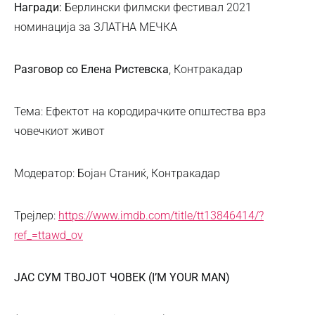
Награди:
Берлински филмски фестивал 2021
номинација за ЗЛАТНА МЕЧКА
Разговор со Елена Ристевска
, Контракадар
Тема: Ефектот на кородирачките општества врз
човечкиот живот
Модератор: Бојан Станиќ, Контракадар
Трејлер:
https://www.imdb.com/title/tt13846414/?
ref_=ttawd_ov
ЈАС СУМ ТВОЈОТ ЧОВЕК (I’M YOUR MAN)