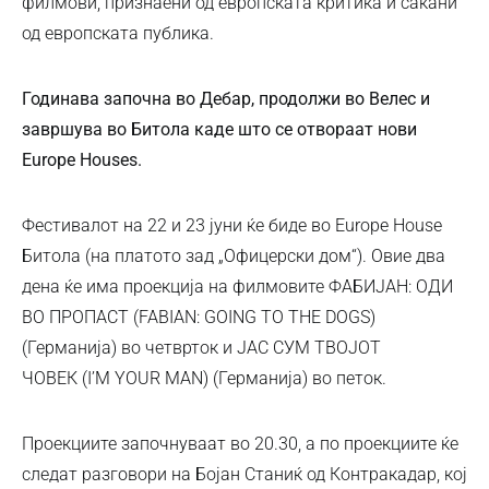
филмови, признаени од европската критика и сакани
од европската публика.
Годинава
започна во Дебар, продолжи во Велес и
завршува во Битола каде што се отвораат нови
Europe Houses.
Фестивалот на 22 и 23 јуни ќе биде во Europe House
Битола (на платото зад „Офицерски дом“). Овие два
дена ќе има проекција на филмовите ФАБИЈАН: ОДИ
ВО ПРОПАСТ (FABIAN: GOING TO THE DOGS)
(Германија) во четврток и ЈАС СУМ ТВОЈОТ
ЧОВЕК (I’M YOUR MAN) (Германија) во петок.
Проекциите започнуваат во 20.30, а по проекциите ќе
следат разговори на Бојан Станиќ од Контракадар, кој