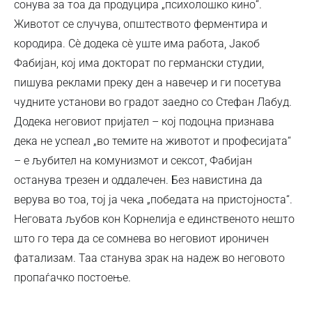
сонува за тоа да продуцира „психолошко кино“.
Животот се случува, општеството ферментира и
кородира. Сè додека сè уште има работа, Јакоб
Фабијан, кој има докторат по германски студии,
пишува реклами преку ден а навечер и ги посетува
чудните установи во градот заедно со Стефан Лабуд.
Додека неговиот пријател – кој подоцна признава
дека не успеал „во темите на животот и професијата“
– е љубител на комунизмот и сексот, Фабијан
останува трезен и оддалечен. Без навистина да
верува во тоа, тој ја чека „победата на пристојноста“.
Неговата љубов кон Корнелија е единственото нешто
што го тера да се сомнева во неговиот ироничен
фатализам. Таа станува зрак на надеж во неговото
пропаѓачко постоење.