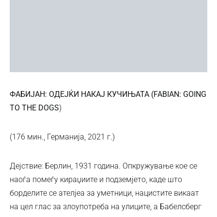
ФАБИЈАН: ОДЕЈЌИ НАКАЈ КУЧИЊАТА (FABIAN: GOING
TO THE DOGS
)
(176 мин., Германија, 2021 г.)
Дејствие: Берлин, 1931 година. Опкружување кое се
наоѓа помеѓу кираџиите и подземјето, каде што
борделите се ателјеа за уметници, нацистите викаат
на цел глас за злоупотреба на улиците, а Бабелсберг