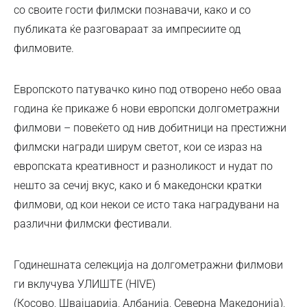
со своите гости филмски познавачи, како и со
публиката ќе разговараат за импресиите од
филмовите.
Европското патувачко кино под отворено небо оваа
година ќе прикаже 6 нови европски долгометражни
филмови – повеќето од нив добитници на престижни
филмски награди ширум светот, кои се израз на
европската креативност и разноликост и нудат по
нешто за сечиј вкус, како и 6 македонски кратки
филмови, од кои некои се исто така наградувани на
различни филмски фестивали.
Годинешната селекција на долгометражни филмови
ги вклучува УЛИШТЕ (HIVE)
(Косово, Швајцарија, Албанија, Северна Македонија),