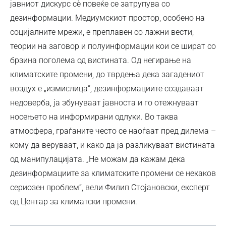
јавниот дискурс сѐ повеќе се затрупува со
дезинформации. Медиумскиот простор, особено на
социјалните мрежи, е преплавен со лажни вести,
теории на заговор и полуинформации кои се шират со
брзина поголема од вистината. Од негирање на
климатските промени, до тврдења дека загадениот
воздух е „измислица“, дезинформациите создаваат
недоверба, ја збунуваат јавноста и го отежнуваат
носењето на информирани одлуки. Во таква
атмосфера, граѓаните често се наоѓаат пред дилема –
кому да веруваат, и како да ја разликуваат вистината
од манипулацијата. „Не можам да кажам дека
дезинформациите за климатските промени се некаков
сериозен проблем“, вели Филип Стојановски, експерт
од Центар за климатски промени.