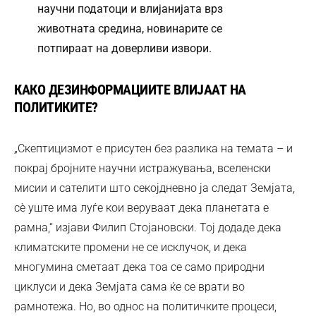
научни податоци и влијанијата врз
животната средина, новинарите се
потпираат на доверливи извори.
КАКО ДЕЗИНФОРМАЦИИТЕ ВЛИЈААТ НА
ПОЛИТИКИТЕ?
„Скептицизмот е присутен без разлика на темата – и
покрај бројните научни истражувања, вселенски
мисии и сателити што секојдневно ја следат Земјата,
сѐ уште има луѓе кои веруваат дека планетата е
рамна,“ изјави Филип Стојановски. Тој додаде дека
климатските промени не се исклучок, и дека
многумина сметаат дека тоа се само природни
циклуси и дека Земјата сама ќе се врати во
рамнотежа. Но, во однос на политичките процеси,