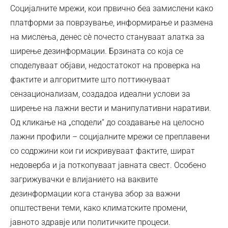
Социјалните мрежи, кои првично беа замислени како
платформи за поврзување, информирање и размена
на мислења, денес сѐ почесто стануваат алатка за
ширење дезинформации. Брзината со која се
споделуваат објави, недостатокот на проверка на
фактите и алгоритмите што поттикнуваат
сензационализам, создадоа идеални услови за
ширење на лажни вести и манипулативни наративи.
Од кликање на „сподели“ до создавање на целосно
лажни профили – социјалните мрежи се преплавени
со содржини кои ги искривуваат фактите, шират
недоверба и ја поткопуваат јавната свест. Особено
загрижувачки е влијанието на ваквите
дезинформации кога станува збор за важни
општествени теми, како климатските промени,
јавното здравје или политичките процеси.