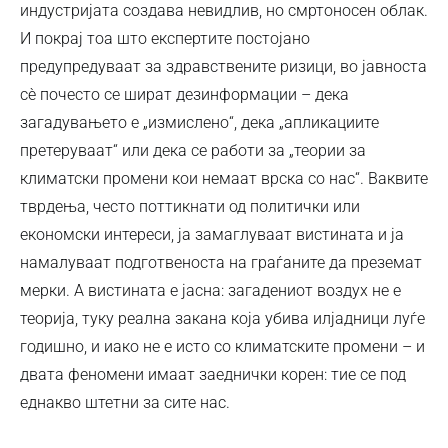
индустријата создава невидлив, но смртоносен облак.
И покрај тоа што експертите постојано
предупредуваат за здравствените ризици, во јавноста
сѐ почесто се шират дезинформации – дека
загадувањето е „измислено“, дека „апликациите
претеруваат“ или дека се работи за „теории за
климатски промени кои немаат врска со нас“. Ваквите
тврдења, често поттикнати од политички или
економски интереси, ја замаглуваат вистината и ја
намалуваат подготвеноста на граѓаните да преземат
мерки. А вистината е јасна: загадениот воздух не е
теорија, туку реална закана која убива илјадници луѓе
годишно, и иако не е исто со климатските промени – и
двата феномени имаат заеднички корен: тие се под
еднакво штетни за сите нас.