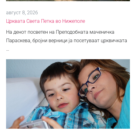
август 8, 2026
Црквата Света Петка во Нижеполе
На денот посветен на Преподобната маченичка
Параскева, бројни верници ја посетуваат црквичката
…