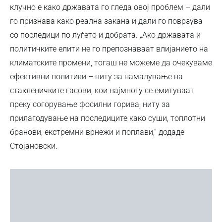
клучно е како државата го гледа овој проблем – дали
го признава како реална закана и дали го поврзува
со последици по луѓето и добрата. „Ако државата и
политичките елити не го препознаваат влијанието на
климатските промени, тогаш не можеме да очекуваме
ефективни политики – ниту за намалување на
стакленичките гасови, кои најмногу се емитуваат
преку согорување фосилни горива, ниту за
прилагодување на последиците како суши, топлотни
бранови, екстремни врнежи и поплави,“ додаде
Стојановски.