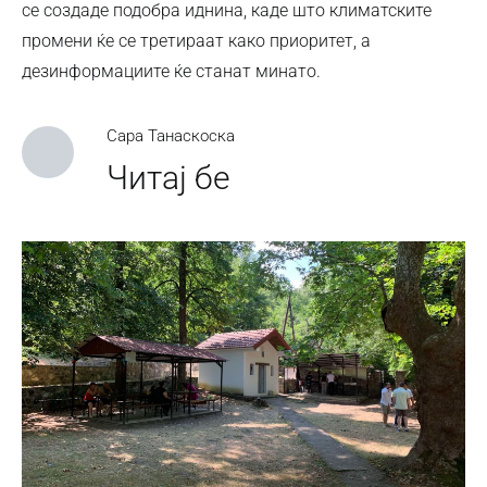
се создаде подобра иднина, каде што климатските
промени ќе се третираат како приоритет, а
дезинформациите ќе станат минато.
Сара Танаскоска
Читај бе