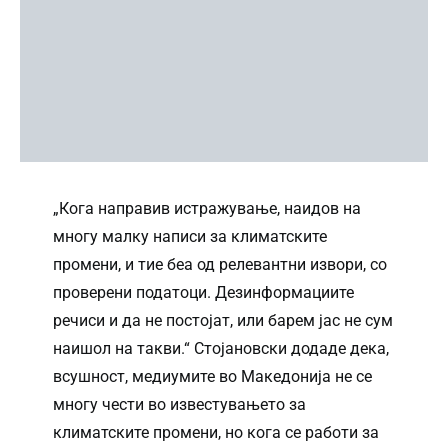
„Кога направив истражување, наидов на
многу малку написи за климатските
промени, и тие беа од релевантни извори, со
проверени податоци. Дезинформациите
речиси и да не постојат, или барем јас не сум
наишол на такви.“ Стојановски додаде дека,
всушност, медиумите во Македонија не се
многу чести во известувањето за
климатските промени, но кога се работи за