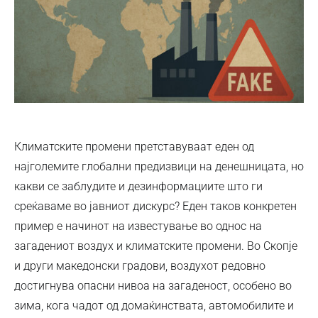
Климатските промени претставуваат еден од
најголемите глобални предизвици на денешницата, но
какви се заблудите и дезинформациите што ги
среќаваме во јавниот дискурс? Еден таков конкретен
пример е начинот на известување во однос на
загадениот воздух и климатските промени. Во Скопје
и други македонски градови, воздухот редовно
достигнува опасни нивоа на загаденост, особено во
зима, кога чадот од домаќинствата, автомобилите и