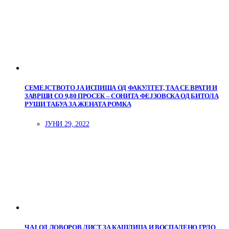
СЕМЕЈСТВОТО ЈА ИСПИША ОД ФАКУЛТЕТ, ТАА СЕ ВРАТИ И
ЗАВРШИ СО 9,80 ПРОСЕК – СОНИТА ФЕЈЗОВСКА ОД БИТОЛА
РУШИ ТАБУА ЗА ЖЕНАТА РОМКА
ЈУНИ 29, 2022
ЧАЈ ОД ЛОВОРОВ ЛИСТ ЗА КАШЛИЦА И ВОСПАЛЕНО ГРЛО