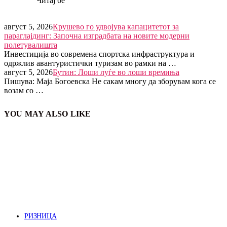
Читај бе
август 5, 2026
Крушево го удвојува капацитетот за
параглајдинг: Започна изградбата на новите модерни
полетувалишта
Инвестиција во современа спортска инфраструктура и
одржлив авантуристички туризам во рамки на …
август 5, 2026
Бутин: Лоши луѓе во лоши времиња
Пишува: Маја Богоевска Не сакам многу да зборувам кога се
возам со …
YOU MAY ALSO LIKE
РИЗНИЦА