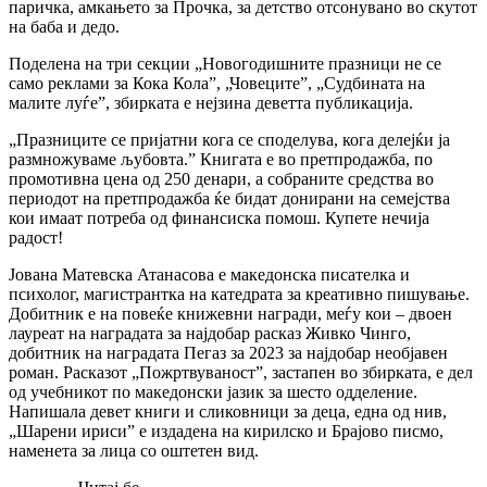
паричка, амкањето за Прочка, за детство отсонувано во скутот
на баба и дедо.
Поделена на три секции „Новогодишните празници не се
само реклами за Кока Кола”, „Човеците”, „Судбината на
малите луѓе”, збирката е нејзина деветта публикација.
„Празниците се пријатни кога се споделува, кога делејќи ја
размножуваме љубовта.” Книгата е во претпродажба, по
промотивна цена од 250 денари, а собраните средства во
периодот на претпродажба ќе бидат донирани на семејства
кои имаат потреба од финансиска помош. Купете нечија
радост!
Јована Матевска Атанасова е македонска писателка и
психолог, магистрантка на катедрата за креативно пишување.
Добитник е на повеќе книжевни награди, меѓу кои – двоен
лауреат на наградата за најдобар расказ Живко Чинго,
добитник на наградата Пегаз за 2023 за најдобар необјавен
роман. Расказот „Пожртвуваност”, застапен во збирката, е дел
од учебникот по македонски јазик за шесто одделение.
Напишала девет книги и сликовници за деца, една од нив,
„Шарени ириси” е издадена на кирилско и Брајово писмо,
наменета за лица со оштетен вид.