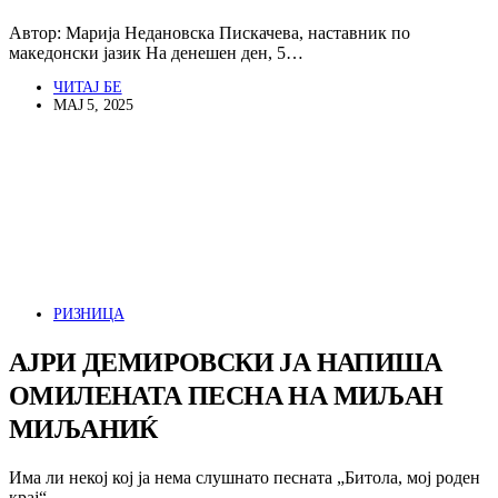
Автор: Марија Недановска Пискачева, наставник по
македонски јазик На денешен ден, 5…
ЧИТАЈ БЕ
МАЈ 5, 2025
РИЗНИЦА
АЈРИ ДЕМИРОВСКИ ЈА НАПИША
ОМИЛЕНАТА ПЕСНА НА МИЉАН
МИЉАНИЌ
Има ли некој кој ја нема слушнато песната „Битола, мој роден
крај“…