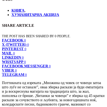
КНИГА
,
ХУМАНИТАРНА АКЦИЈА
SHARE ARTICLE
THE POST HAS BEEN SHARED BY
0
PEOPLE.
FACEBOOK
0
X (TWITTER)
0
PINTEREST
0
MAIL
0
LINKEDIN
0
WHATSAPP
0
FACEBOOK MESSENGER
0
VIBER
0
TELEGRAM
0
Поттикната од изреката „Множина од човек се човеци затоа
што луѓе не останале”, оваа збирка раскази ја буди емпатијата
и ја воскреснува магијата на традицијата што, за жал,
пополека се брише. „Читанки за човеци” е збирка од 45 кратки
раскази за сочувството и љубовта, за новогодишната ноќ,
коледарските песни, бадниковото гранче, мазникот со