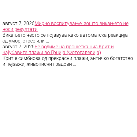
август 7, 2026
Мирно воспитување: зошто викањето не
носи резултати
Викањето често се појавува како автоматска реакција –
од умор, стрес или …
август 7, 2026
Ве водиме на прошетка низ Крит и
најубавите плажи во Грција (Фотогалерија)
Крит е симбиоза од прекрасни плажи, античко богатство
и пејзажи, живописни градови …