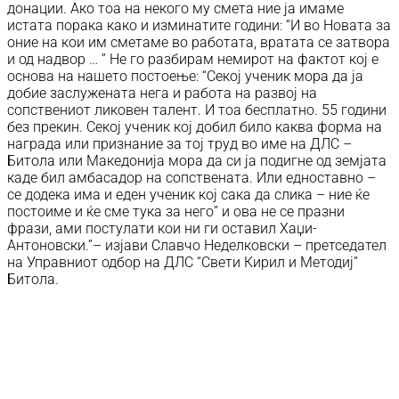
донации. Ако тоа на некого му смета ние ја имаме
истата порака како и изминатите години: “И во Новата за
оние на кои им сметаме во работата, вратата се затвора
и од надвор … ” Не го разбирам немирот на фактот кој е
основа на нашето постоење: “Секој ученик мора да ја
добие заслужената нега и работа на развој на
сопствениот ликовен талент. И тоа бесплатно. 55 години
без прекин. Секој ученик кој добил било каква форма на
награда или признание за тој труд во име на ДЛС –
Битола или Македонија мора да си ја подигне од земјата
каде бил амбасадор на сопствената. Или едноставно –
се додека има и еден ученик кој сака да слика – ние ќе
постоиме и ќе сме тука за него” и ова не се празни
фрази, ами постулати кои ни ги оставил Хаџи-
Антоновски.”– изјави Славчо Неделковски – претседател
на Управниот одбор на ДЛС “Свети Кирил и Методиј”
Битола.