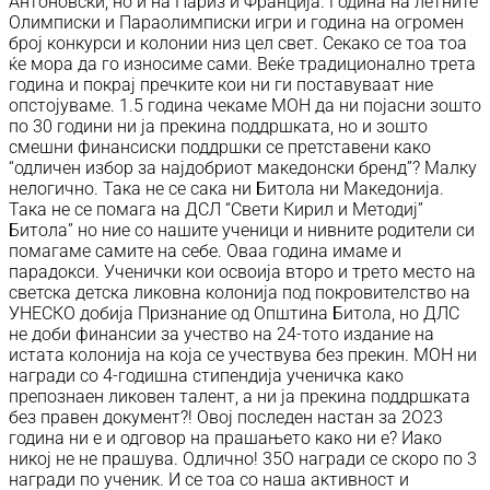
Антоновски, но и на Париз и Франција. Година на летните
Олимписки и Параолимписки игри и година на огромен
број конкурси и колонии низ цел свет. Секако се тоа тоа
ќе мора да го износиме сами. Веќе традиционално трета
година и покрај пречките кои ни ги поставуваат ние
опстојуваме. 1.5 година чекаме МОН да ни појасни зошто
по 30 години ни ја прекина поддршката, но и зошто
смешни финансиски поддршки се претставени како
“одличен избор за најдобриот македонски бренд”? Малку
нелогично. Така не се сака ни Битола ни Македонија.
Така не се помага на ДСЛ “Свети Кирил и Методиј”
Битола” но ние со нашите ученици и нивните родители си
помагаме самите на себе. Оваа година имаме и
парадокси. Ученички кои освоија второ и трето место на
светска детска ликовна колонија под покровителство на
УНЕСКО добија Признание од Општина Битола, но ДЛС
не доби финансии за учество на 24-тото издание на
истата колонија на која се учествува без прекин. МОН ни
награди со 4-годишна стипендија ученичка како
препознаен ликовен талент, а ни ја прекина поддршката
без правен документ?! Овој последен настан за 2О23
година ни е и одговор на прашањето како ни е? Иако
никој не не прашува. Одлично! 35О награди се скоро по 3
награди по ученик. И се тоа со наша активност и