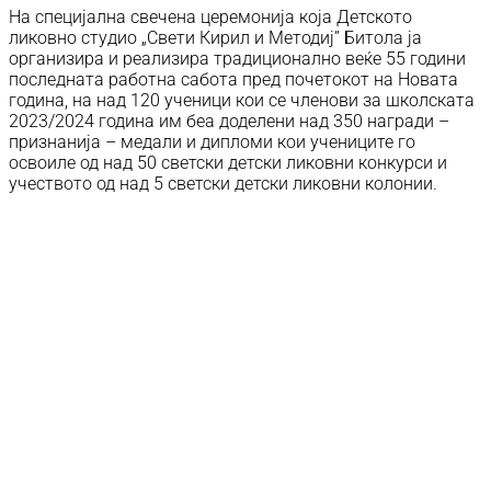
На специјална свечена церемонија која Детското
ликовно студио „Свети Кирил и Методиј” Битола ја
организира и реализира традиционално веќе 55 години
последната работна сабота пред почетокот на Новата
година, на над 120 ученици кои се членови за школската
2023/2024 година им беа доделени над 350 награди –
признанија – медали и дипломи кои учениците го
освоиле од над 50 светски детски ликовни конкурси и
учеството од над 5 светски детски ликовни колонии.