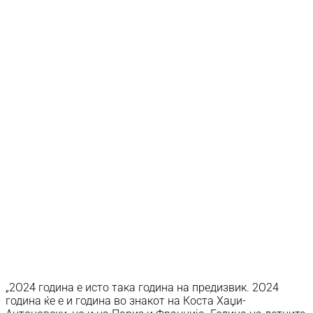
„2О24 година е исто така година на предизвик. 2О24
година ќе е и година во знакот на Коста Хаџи-