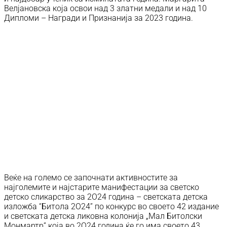
Велјановска која освои над 3 златни медали и над 10
Дипломи – Награди и Признанија за 2023 година.
Веќе на големо се започнати активностите за
најголемите и најстарите манифестации за светско
детско сликарство за 2О24 година – светската детска
изложба “Битола 2O24” по конкурс во своето 42 издание
и светската детска ликовна колонија „Мал Битолски
Монмартр” која во 2О24 година ќе го има своето 43