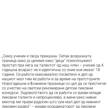
„Секој ученик е своја приказна. Сепак возразната
граница иако ја цениме како “деца” психолошкиот
пристап при нега на талентот од наш член – ученик од 4
годишна возраст не е идентична со оние кои имаат 18
години. Се работи максимално посветено и дел од
нашиот мал тим ќе работи и за време на претстојните
Новогодишни и Божиќни празници со цел да се престигне
со учество на светски реномирани детски ликовни
конкурси. Задоволството да се работи со вакви млади
ликовни таленти е непроценливо, а мене како нивни
ментор ме прави радосен што сум мал дел од нивниот
ликовен развој” – изјави координаторот за ликовни