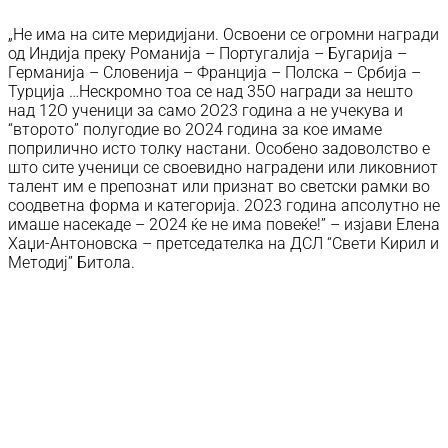
„Не има на сите меридијани. Освоени се огромни награди
од Индија преку Романија – Португалија – Бугарија –
Германија – Словенија – Франција – Полска – Србија –
Турција …Нескромно тоа се над 35О награди за нешто
над 12О ученици за само 2О23 година а не учекува и
“второто” полугодие во 2О24 година за кое имаме
поприлично исто толку настани. Особено задоволство е
што сите ученици се своевидно наградени или ликовниот
талент им е препознат или признат во светски рамки во
соодветна форма и категорија. 2О23 година апсолутно не
имаше насекаде – 2О24 ќе не има повеќе!” – изјави Елена
Хаџи-Антоновска – претседателка на ДСЛ “Свети Кирил и
Методиј” Битола.