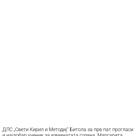
ДЛС „Свети Кирил и Методиј” Битола за прв пат прогласи
и најдобар ученик за изминатата година. Маргарита