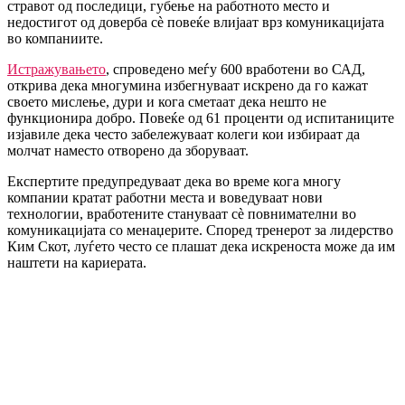
стравот од последици, губење на работното место и
недостигот од доверба сè повеќе влијаат врз комуникацијата
во компаниите.
Истражувањето
, спроведено меѓу 600 вработени во САД,
открива дека многумина избегнуваат искрено да го кажат
своето мислење, дури и кога сметаат дека нешто не
функционира добро. Повеќе од 61 проценти од испитаниците
изјавиле дека често забележуваат колеги кои избираат да
молчат наместо отворено да зборуваат.
Експертите предупредуваат дека во време кога многу
компании кратат работни места и воведуваат нови
технологии, вработените стануваат сè повнимателни во
комуникацијата со менаџерите. Според тренерот за лидерство
Ким Скот, луѓето често се плашат дека искреноста може да им
наштети на кариерата.