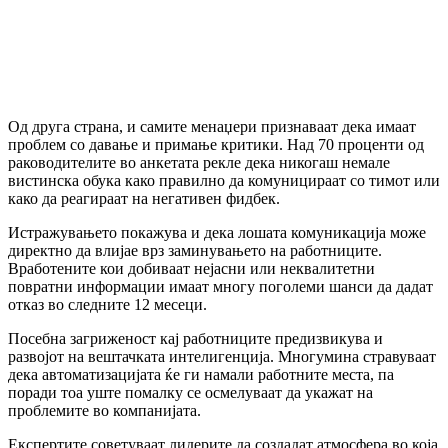
Од друга страна, и самите менаџери признаваат дека имаат
проблем со давање и примање критики. Над 70 проценти од
раководителите во анкетата рекле дека никогаш немале
вистинска обука како правилно да комуницираат со тимот или
како да реагираат на негативен фидбек.
Истражувањето покажува и дека лошата комуникација може
директно да влијае врз заминувањето на работниците.
Вработените кои добиваат нејасни или неквалитетни
повратни информации имаат многу поголеми шанси да дадат
отказ во следните 12 месеци.
Посебна загриженост кај работниците предизвикува и
развојот на вештачката интелигенција. Многумина стравуваат
дека автоматизацијата ќе ги намали работните места, па
поради тоа уште помалку се осмелуваат да укажат на
проблемите во компанијата.
Експертите советуваат лидерите да создадат атмосфера во која