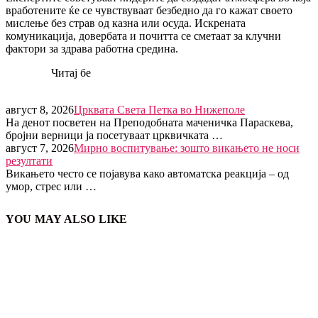
вработените ќе се чувствуваат безбедно да го кажат своето
мислење без страв од казна или осуда. Искрената
комуникација, довербата и почитта се сметаат за клучни
фактори за здрава работна средина.
Читај бе
август 8, 2026
Црквата Света Петка во Нижеполе
На денот посветен на Преподобната маченичка Параскева,
бројни верници ја посетуваат црквичката …
август 7, 2026
Мирно воспитување: зошто викањето не носи
резултати
Викањето често се појавува како автоматска реакција – од
умор, стрес или …
YOU MAY ALSO LIKE