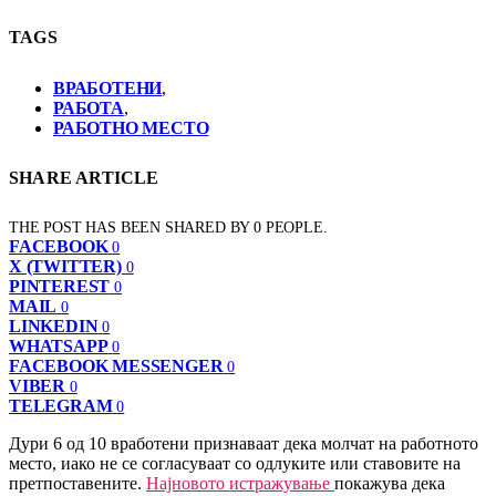
TAGS
ВРАБОТЕНИ
,
РАБОТА
,
РАБОТНО МЕСТО
SHARE ARTICLE
THE POST HAS BEEN SHARED BY
0
PEOPLE.
FACEBOOK
0
X (TWITTER)
0
PINTEREST
0
MAIL
0
LINKEDIN
0
WHATSAPP
0
FACEBOOK MESSENGER
0
VIBER
0
TELEGRAM
0
Дури 6 од 10 вработени признаваат дека молчат на работното
место, иако не се согласуваат со одлуките или ставовите на
претпоставените.
Најновото истражување
покажува дека