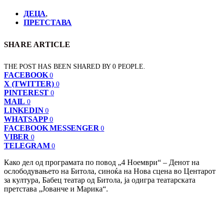
ДЕЦА
,
ПРЕТСТАВА
SHARE ARTICLE
THE POST HAS BEEN SHARED BY
0
PEOPLE.
FACEBOOK
0
X (TWITTER)
0
PINTEREST
0
MAIL
0
LINKEDIN
0
WHATSAPP
0
FACEBOOK MESSENGER
0
VIBER
0
TELEGRAM
0
Како дел од програмата по повод „4 Ноември“ – Денот на
ослободувањето на Битола, синоќа на Нова сцена во Центарот
за култура, Бабец театар од Битола, ја одигра театарската
претстава „Јованче и Марика“.