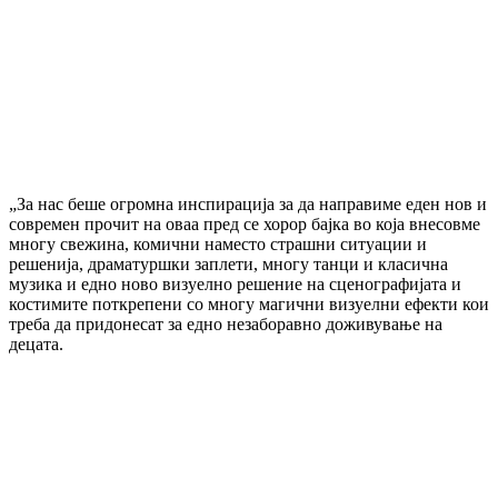
„За нас беше огромна инспирација за да направиме еден нов и
современ прочит на оваа пред се хорор бајка во која внесовме
многу свежина, комични наместо страшни ситуации и
решенија, драматуршки заплети, многу танци и класична
музика и едно ново визуелно решение на сценографијата и
костимите поткрепени со многу магични визуелни ефекти кои
треба да придонесат за едно незаборавно доживување на
децата.