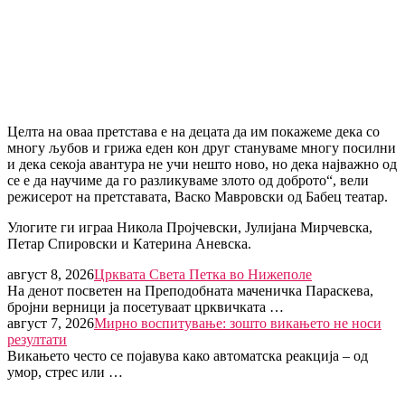
Целта на оваа претстава е на децата да им покажеме дека со
многу љубов и грижа еден кон друг стануваме многу посилни
и дека секоја авантура не учи нешто ново, но дека најважно од
се е да научиме да го разликуваме злото од доброто“, вели
режисерот на претставата, Васко Мавровски од Бабец театар.
Улогите ги играа Никола Пројчевски, Јулијана Мирчевска,
Петар Спировски и Катерина Аневска.
август 8, 2026
Црквата Света Петка во Нижеполе
На денот посветен на Преподобната маченичка Параскева,
бројни верници ја посетуваат црквичката …
август 7, 2026
Мирно воспитување: зошто викањето не носи
резултати
Викањето често се појавува како автоматска реакција – од
умор, стрес или …