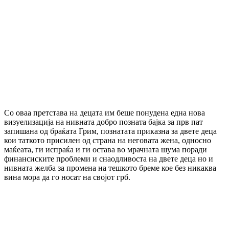
Со оваа претстава на децата им беше понудена една нова
визуелизација на нивната добро позната бајка за прв пат
запишана од браќата Грим, познатата приказна за двете деца
кои таткото присилен од страна на неговата жена, односно
маќеата, ги испраќа и ги остава во мрачната шума поради
финансиските проблеми и снаодливоста на двете деца но и
нивната желба за промена на тешкото бреме кое без никаква
вина мора да го носат на својот грб.