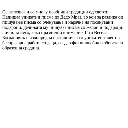
Се запознаа и со многу необични традиции од светот.
Напишаа уникатни писма до Дедо Мраз, во кои за разлика од
пишување писма со очекувања и нарачка на посакувани
подароци, дечињата му пишуваа писма со желби и подароци,
лично за него, како празнично внимание. Г-ѓа Весела
Богдановиќ е извонредна наставничка со уникатен талент за
беспрекорна работа со деца, создавајќи волшебна и збогатена
образовна средина.