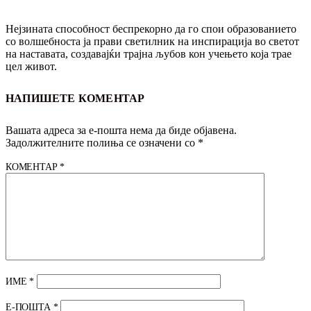
Нејзината способност беспрекорно да го спои образованието
со волшебноста ја прави светилник на инспирација во светот
на наставата, создавајќи трајна љубов кон учењето која трае
цел живот.
НАПИШЕТЕ КОМЕНТАР
Вашата адреса за е-пошта нема да биде објавена.
Задолжителните полиња се означени со
*
КОМЕНТАР
*
ИМЕ
*
Е-ПОШТА
*