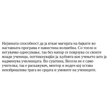
Нејзината способност да ја вткае магијата на бајките во
наставната програма е навистина волшебна. Со топло и
негувачко однесување, таа без напор се поврзува со своите
млади ученици, поттикнувајќи ја љубовта кон учењето што ја
надминува училницата. Во суштина, Весела не е само
учителка; таа е раскажувач, ментор и водич кој остава
неизбришлива трага во срцата и умовите на учениците.