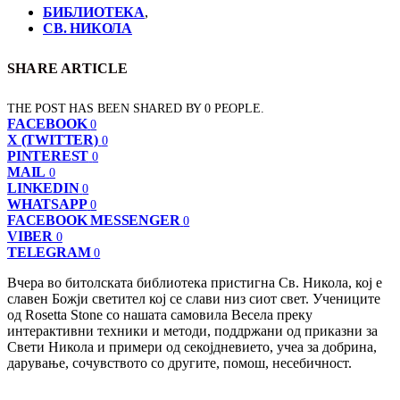
БИБЛИОТЕКА
,
СВ. НИКОЛА
SHARE ARTICLE
THE POST HAS BEEN SHARED BY
0
PEOPLE.
FACEBOOK
0
X (TWITTER)
0
PINTEREST
0
MAIL
0
LINKEDIN
0
WHATSAPP
0
FACEBOOK MESSENGER
0
VIBER
0
TELEGRAM
0
Вчера во битолската библиотека пристигна Св. Никола, кој е
славен Божји светител кој се слави низ сиот свет. Учениците
од Rosetta Stone со нашата самовила Весела преку
интерактивни техники и методи, поддржани од приказни за
Свети Никола и примери од секојдневието, учеа за добрина,
дарување, сочувството со другите, помош, несебичност.