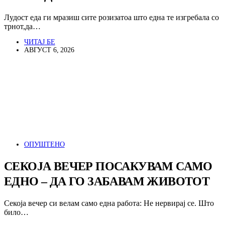
Лудост еда ги мразиш сите розизатоа што една те изгребала со
трнот,да…
ЧИТАЈ БЕ
АВГУСТ 6, 2026
ОПУШТЕНО
СЕКОЈА ВЕЧЕР ПОСАКУВАМ САМО
ЕДНО – ДА ГО ЗАБАВАМ ЖИВОТОТ
Секоја вечер си велам само една работа: Не нервирај се. Што
било…