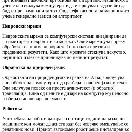
препознаваат шаблони врз основа на алгоритми. Машинското
учење овозможува компјутерите да извршуваат задачи без да
бидат програмирани за тоа. Овде, ефикасноста на машинското
учење генерално зависи од алгоритмот.
Невронски мрежи
Невронските мрежи се компјутерски системи дизајнирани да
ги имитираат невроните во мозокот. Овие мрежи учат преку
обработка на примери, користејќи познати влезови и
предвидени резултати. Како што мрежата стекнува искуство,
нејзиниот излез се приближува до целниот резултат.
Обработка на природен јазик
Обработката на природен јазик е гранка на AI која вклучува
способност на компјутерите да разберат говорен јазик и текст.
Ова вклучува повеќе од проста аудио-текст (и обратно)
транслација. Една од целите е дизајн на компјутер кој целосно
разбира и анализира документи.
Роботика
Употребата на роботи датира со стотици години наназад, но
машините кои можат да асистираат без човечко вмешување се
релативно нови. Првиот автономен робот беше инсталиран во