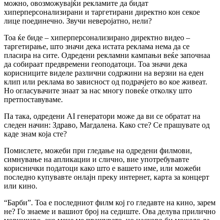
можно, овозможувајќи рекламите да бидат
хиперперсонализирани и таргетирани директно кон секое
лице поединечно. Звучи неверојатно, нели?
Тоа ќе биде – хиперперсонализирано директно видео –
таргетирање, што значи дека истата реклама нема да се
пласира на сите. Одредени рекламни кампањи веќе започнаа
да собираат предвремени геоподатоци. Тоа значи дека
корисниците виделе различни содржини на верзии на еден
клип или реклама во зависност од подрачјето во кое живеат.
Но огласувачите знаат за нас многу повеќе отколку што
претпоставуваме.
Па така, одредени AI генератори може да ви се обратaт на
следен начин: Здраво, Магдалена. Како сте? Се прашувате од
каде знам која сте?
Помислете, можеби при гледање на одредени филмови,
симнување на апликации и слично, вие употребувавте
кориснички податоци како што е вашето име, или можеби
последно купувавте онлајн преку интернет, карта за концерт
или кино.
“Барби”. Тоа е последниот филм кој го гледавте на кино, зарем
не? Го знаеме и вашиот број на седиште. Ова делува прилично