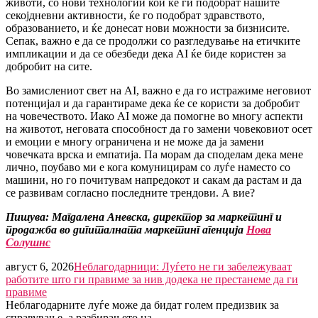
животи, со нови технологии кои ќе ги подобрат нашите
секојдневни активности, ќе го подобрат здравството,
образованието, и ќе донесат нови можности за бизнисите.
Сепак, важно е да се продолжи со разгледување на етичките
импликации и да се обезбеди дека AI ќе биде користен за
добробит на сите.
Во замислениот свет на AI, важно е да го истражиме неговиот
потенцијал и да гарантираме дека ќе се користи за добробит
на човечеството. Иако AI може да помогне во многу аспекти
на животот, неговата способност да го замени човековиот осет
и емоции е многу ограничена и не може да ја замени
човечката врска и емпатија. Па морам да споделам дека мене
лично, поубаво ми е кога комуницирам со луѓе наместо со
машини, но го почитувам напредокот и сакам да растам и да
се развивам согласно последните трендови. А вие?
Пишува: Магдалена Аневска, директор за маркетинг и
продажба во дигиталната маркетинг агенција
Нова
Солушнс
август 6, 2026
Неблагодарници: Луѓето не ги забележуваат
работите што ги правиме за нив додека не престанеме да ги
правиме
Неблагодарните луѓе може да бидат голем предизвик за
справување, а разбирањето на …