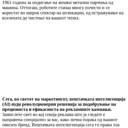
1961 година за подигање на жешки метални парчиња од
машина. Оттогаш, роботите станаа многу почести и се
користат во широк спектар на апликации, од истражување на
вселената до чистење на вашиот тепих.
Сега, во светот на маркетингот, вештачката интелигенција
(AI) нуди револуционерни решенија за подобрување на
прецизноста и ефикасноста на рекламните кампањи.
Замислете свет во кој секоја реклама што ја гледате е
направена специјално за вас, како лична порака од вашиот
омилен бренд. Вештачката интелигенција сега го прави тоа