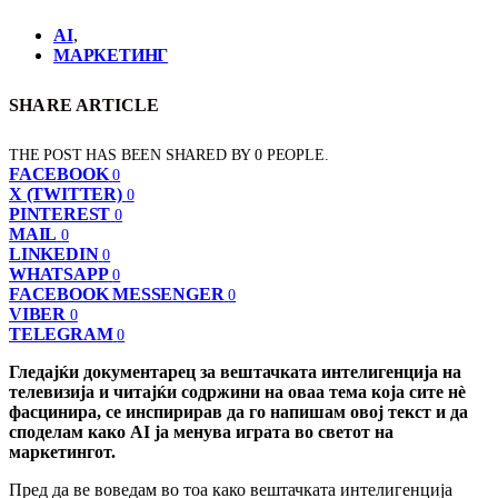
AI
,
МАРКЕТИНГ
SHARE ARTICLE
THE POST HAS BEEN SHARED BY
0
PEOPLE.
FACEBOOK
0
X (TWITTER)
0
PINTEREST
0
MAIL
0
LINKEDIN
0
WHATSAPP
0
FACEBOOK MESSENGER
0
VIBER
0
TELEGRAM
0
Гледајќи документарец за вештачката интелигенција на
телевизија и читајќи содржини на оваа тема која сите нè
фасцинира, се инспирирав да
го напишам овој текст и да
споделам како AI ја менува играта во светот на
маркетингот.
Пред да ве воведам во тоа како вештачката интелигенција