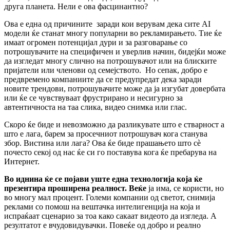
друга планета. Нели е ова фасцинантно?
Ова е една од причините заради кои верувам дека сите AI
модели ќе станат многу популарни во рекламирањето. Тие ќе
имаат огромен потенцијал дури и за разговарање со
потрошувачите на специфичен и уверлив начин, бидејќи може
да изгледат многу слично на потрошувачот или на блиските
пријатели или членови од семејството. Но сепак, добро е
предвремено компаниите да се предупредат дека заради
новите трендови, потрошувачите може да ја изгубат довербата
или ќе се чувствуваат фрустрирано и несигурно за
автентичноста на таа слика, видео снимка или глас.
Скоро ќе биде и невозможно да разликувате што е стварност а
што е лага, барем за просечниот потрошувач кога станува
збор. Вистина или лага? Ова ќе биде прашањето што сѐ
почесто секој од нас ќе си го поставува кога ќе пребарува на
Интернет.
Во иднина ќе се појави уште една технологија која ќе
презентира проширена реалност. Веќе
ја има, се користи, но
во многу мал процент. Големи компании од светот, снимија
реклами со помош на вештачка интелигенција на која и
испраќаат сценарио за тоа како сакаат видеото да изгледа. А
резултатот е вчудовидувачки. Повеќе од добро и реално