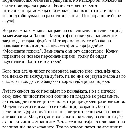
морничаво, ако мене ме прашувате, но наскоро би можело да
стане стандардна пракса. Замислете, вештачката
интелигенција може да овозможува на познатите личности
течно да зборуваат на различни јазици. Што порано не беше
случај.
Во рекламна кампања направена со вештачка интелигенција,
за мегаѕвездата Лајонел Меси, тој ги повикува навивачите
заедно да гледаат фудбал. Истовремено им се обраќа на
навивачите по име, така што секој може да ја добие
“Месиевата порака”. Замислата е многу едноставна. Колку
пораките се повеќе персонализирани, толку ќе бидат
поуспешни. Зошто е тоа така?
Кога позната личност го изговара вашето име, специфично,
тоа некако ги возбудува луѓето, па во нив се јавува желба да го
споделат тоа, да се забавуваат користејќи ја таа порака.
Луѓето сакаат да се пронајдат во рекламата, но не изгледа
секој како личностите кои обично ги гледаме во рекламите.
Затоа, модните агенции сѐ почесто ја прифаќаат разноликоста.
Моделите сега ги има во сите облици, возрасти, бои и
величини. Дури и луѓето со инвалидитет се повеќе и повеќе
ангажирани. Меѓутоа, ангажирањето на толку различни луѓе,
скапо ги чини компаниите. Затоа се впуштија во нов начин на
реализација на кампањите. Тоа го отвори патот на агенциите