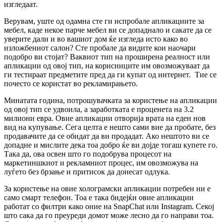
изгледаат.
Верувам, уште од одамна сте ги испробале апликациите за
мебел, каде некое парче мебел ви се допаднало и сакате да се
уверите дали и во вашиот дом ќе изгледа исто како во
изложбениот салон? Сте пробале да видите кои наочари
подобро ви стојат? Ваквиот тип на проширена реалност или
апликации од овој тип, на корисниците им овозможуваат да
ги тестираат предметите пред да ги купат од интернет. Тие се
почесто се користат во рекламирањето.
Минатата година, потрошувачката за користење на апликации
од овој тип се удвоила, а заработката е проценета на 3.2
милиони евра. Овие апликации отворија врата на еден нов
вид на купување. Сега целта е нешто сами вие да пробате, без
продавачите да се обидат да ви продадат. Ако нештото ви се
допадне и мислите дека тоа добро ќе ви дојде тогаш купете го.
Така да, ова освен што го подобрува процесот на
маркетиншкиот и рекламниот процес, им овозможува на
луѓето без брзање и притисок да донесат одлука.
За користење на овие холограмски апликации потребен ни е
само смарт телефон. Тоа е така бидејќи овие апликации
работат со филтри како оние на SnapChat или Instagram. Секој
што сака да го преуреди домот може лесно да го направи тоа.