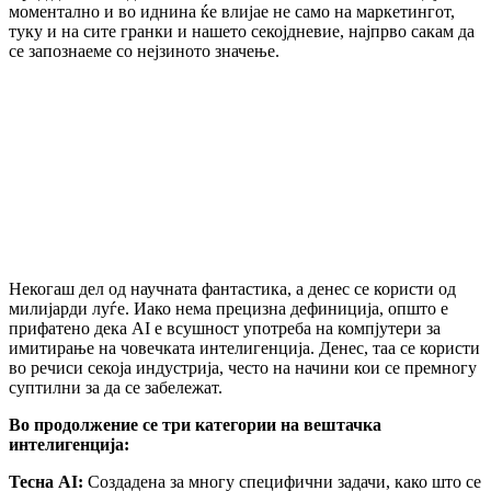
моментално и во иднина ќе влијае не само на маркетингот,
туку и на сите гранки и нашето секојдневие, најпрво сакам да
се запознаеме со нејзиното значење.
Некогаш дел од научната фантастика, а денес се користи од
милијарди луѓе. Иако нема прецизна дефиниција, општо е
прифатено дека AI е всушност употреба на компјутери за
имитирање на човечката интелигенција. Денес, таа се користи
во речиси секоја индустрија, често на начини кои се премногу
суптилни за да се забележат.
Во продолжение се три категории на вештачка
интелигенција:
Тесна AI
:
Создадена за многу специфични задачи, како што се