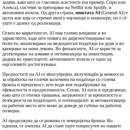
задачи, како што се гласовни асистенти (на пример, Сири или
Алекса), системи за препораки на Netflix или Spotify, и
автономни возила. Од друга страна,
општата AI
(General AI) е
целта кон која се стремат многу научници и инженери, но е сè
уште е далеку од реализација.
Освен во маркетингот, AI има големо влијание и во
здравството, каде што помага во дијагностицирање на
болести, анализирање на медицински податоци па дури и во
креирање на нови лекови. Во финансиите, AI се користи за
детектирање на измами и оптимизација на инвестиции,
додека во транспортот, автономните возила се едни од
најголемите достигнувања.
Предностите на AI се многубројни, вклучувајќи ја можноста
за обработка на големи количини на податоци со голема
брзина и прецизност, што води кон подобрување на
ефикасноста и продуктивноста. Сепак, AI носи и предизвици,
како што се етички прашања, загриженост за приватноста и
безбедноста на податоците, и потенцијалот за автоматизација
на работни места што може да доведе до губење на работни
позиции.
AI продолжува да се развива со неверојатна брзина. Во
иднина, се очекува AI да стане уште поприсутен во нашите