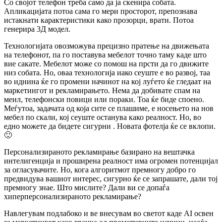
Со својот телефон треба само да ја скенира собата.
Апликацијата потоа сама го мери просторот, препознава
истакнати карактеристики како прозорци, врати. Потоа
генерира 3Д модел.
Технологијата овозможува прецизно пратење на движењата
на телефонот, па го поставува мебелот точно таму каде што
вие сакате. Мебелот може со помош на прсти да го движите
низ собата. Но, оваа технологија иако сеуште е во развој, таа
во иднина ќе го промени начинот на кој луѓето ќе гледаат на
маркетингот и рекламирањето. Нема да добивате спам на
меил, телефонски повици или пораки. Тоа ќе биде споено.
Меѓутоа, задачата од која сите се плашиме, е носењето на нов
мебел по скали, кој сеуште останува како реалност. Но, во
едно можете да бидете сигурни . Новата фотелја ќе се вклопи.
🙂
Персонализираното рекламирање базирано на вештачка
интелигенција и проширена реалност има огромен потенцијал
за огласувачите. Но, кога алгоритмот премногу добро го
предвидува вашиот интерес, сигурно ќе се запрашате, дали тој
премногу знае. Што мислите? Дали ви се допаѓа
хиперперсонализираното рекламирање?
Навлегувам подлабоко и ве внесувам во светот каде AI освен