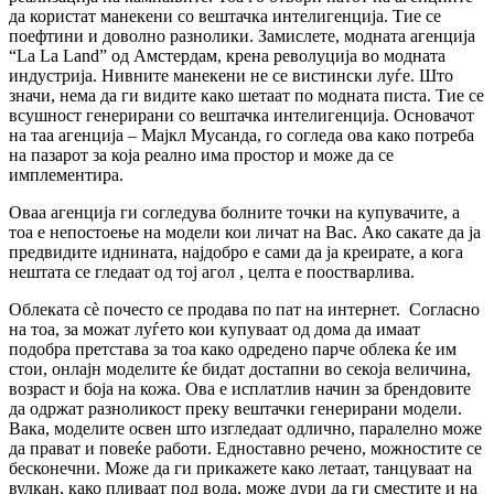
да користат манекени со вештачка интелигенција. Тие се
поефтини и доволно разнолики. Замислете, модната агенција
“La La Land” од Амстердам, крена револуција во модната
индустрија. Нивните манекени не се вистински луѓе. Што
значи, нема да ги видите како шетаат по модната писта. Тие се
всушност генерирани со вештачка интелигенција. Основачот
на таа агенција – Мајкл Мусанда, го согледа ова како потреба
на пазарот за која реално има простор и може да се
имплементира.
Оваа агенција ги согледува болните точки на купувачите, а
тоа е непостоење на модели кои личат на Вас. Ако сакате да ја
предвидите иднината, најдобро е сами да ја креирате, а кога
нештата се гледаат од тој агол , целта е поостварлива.
Облеката сѐ почесто се продава по пат на интернет. Согласно
на тоа, за можат луѓето кои купуваат од дома да имаат
подобра претстава за тоа како одредено парче облека ќе им
стои, онлајн моделите ќе бидат достапни во секоја величина,
возраст и боја на кожа. Ова е исплатлив начин за брендовите
да одржат разноликост преку вештачки генерирани модели.
Вака, моделите освен што изгледаат одлично, паралелно може
да прават и повеќе работи. Едноставно речено, можностите се
бесконечни. Може да ги прикажете како летаат, танцуваат на
вулкан, како пливаат под вода, може дури да ги сместите и на