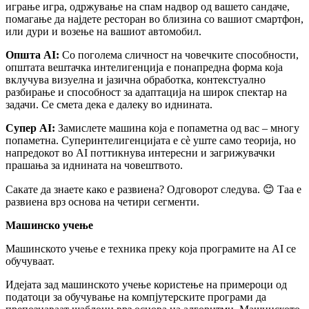
играње игра, одржување на спам надвор од вашето сандаче,
помагање да најдете ресторан во близина со вашиот смартфон,
или дури и возење на вашиот автомобил.
Општа AI
:
Со поголема сличност на човечките способности,
општата вештачка интелигенција е понапредна форма која
вклучува визуелна и јазична обработка, контекстуално
разбирање и способност за адаптација на широк спектар на
задачи. Се смета дека е далеку во иднината.
Супер AI
:
Замислете машина која е попаметна од вас – многу
попаметна. Суперинтелигенцијата е сè уште само теорија, но
напредокот во AI поттикнува интересни и загрижувачки
прашања за иднината на човештвото.
Сакате да знаете како е развиена? Одговорот следува. 😊 Таа е
развиена врз основа на четири сегменти.
Машинско учење
Машинското учење е техника преку која програмите на AI се
обучуваат.
Идејата зад машинското учење користење на примероци од
податоци за обучување на компјутерските програми да