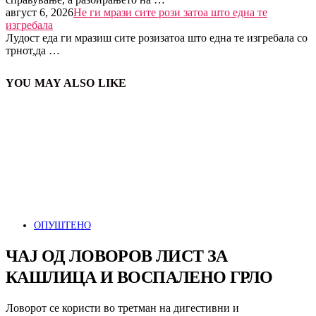
август 6, 2026
Не ги мрази сите рози затоа што една те
изгребала
Лудост еда ги мразиш сите розизатоа што една те изгребала со
трнот,да …
YOU MAY ALSO LIKE
ОПУШТЕНО
ЧАЈ ОД ЛОВОРОВ ЛИСТ ЗА
КАШЛИЦА И ВОСПАЛЕНО ГРЛО
Ловорот се користи во третман на дигестивни и