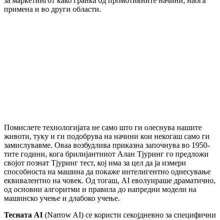
за маркетингот како гранка од промотивните начини, наоѓа
примена и во други области.
Помислете технологијата не само што ги олеснува нашите
животи, туку и ги подобрува на начини кои некогаш само ги
замислувавме. Оваа возбудлива приказна започнува во 1950-
тите години, кога брилијантниот Алан Тјуринг го предложи
својот познат Тјуринг тест, кој има за цел да ја измери
способноста на машина да покаже интелигентно однесување
еквивалентно на човек. Од тогаш, AI еволуираше драматично,
од основни алгоритми и правила до напредни модели на
машинско учење и длабоко учење.
Тесната AI
(Narrow AI) се користи секојдневно за специфични