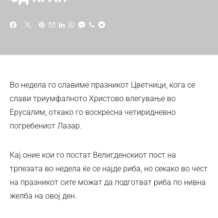
Во недела го славиме празникот Цветници, кога се
слави триумфалното Христово влегување во
Ерусалим, откако го воскресна четиридневно
погребениот Лазар.
Кај оние кои го постат Велигденскиот пост на
трпезата во недела ќе се најде риба, но секако во чест
на празникот сите можат да подготват риба по нивна
желба на овој ден.