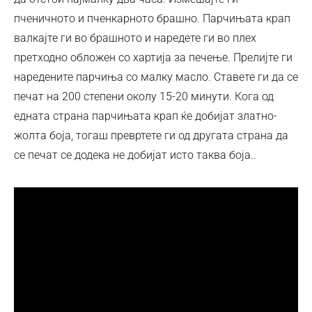
пченичното и пченкарното брашно. Парчињата крап
валкајте ги во брашното и наредете ги во плех
претходно обложен со хартија за печење. Прелијте ги
наредените парчиња со малку масло. Ставете ги да се
печат на 200 степени околу 15-20 минути. Кога од
едната страна парчињата крап ќе добијат златно-
жолта боја, тогаш превртете ги од другата страна да
се печат се додека не добијат исто таква боја..