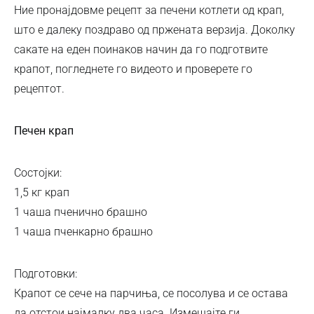
Ние пронајдовме рецепт за печени котлети од крап,
што е далеку поздраво од пржената верзија. Доколку
сакате на еден поинаков начин да го подготвите
крапот, погледнете го видеото и проверете го
рецептот.
Печен крап
Состојки:
1,5 кг крап
1 чаша пченично брашно
1 чаша пченкарно брашно
Подготовки:
Крапот се сече на парчиња, се посолува и се остава
да отстои најмалку два часа. Измешајте ги