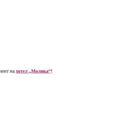
иент на
хотел „Молика“
!