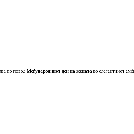
ава по повод
Меѓународниот ден на жената
во елегантниот амб