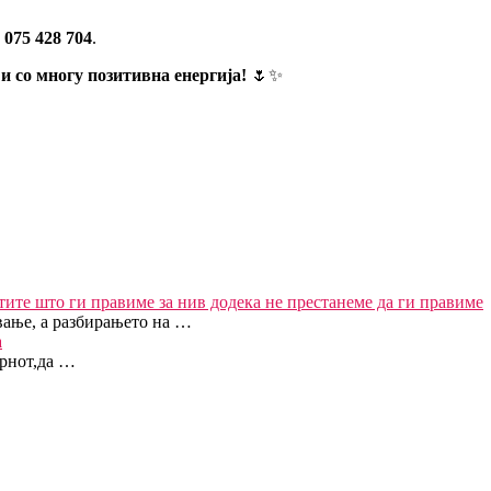
075 428 704
.
 и со многу позитивна енергија!
🌷✨
тите што ги правиме за нив додека не престанеме да ги правиме
вање, а разбирањето на …
а
трнот,да …