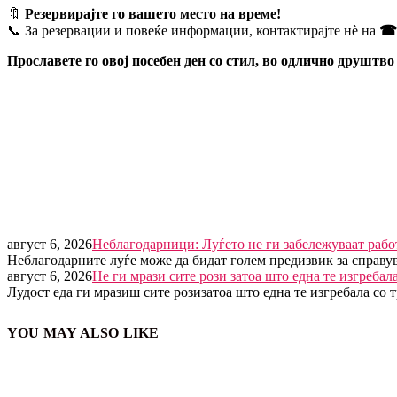
🔖
Резервирајте го вашето место на време!
📞 За резервации и повеќе информации, контактирајте нè на
☎ 
Прославете го овој посебен ден со стил, во одлично друштво
август 6, 2026
Неблагодарници: Луѓето не ги забележуваат рабо
Неблагодарните луѓе може да бидат голем предизвик за справу
август 6, 2026
Не ги мрази сите рози затоа што една те изгребал
Лудост еда ги мразиш сите розизатоа што една те изгребала со 
YOU MAY ALSO LIKE