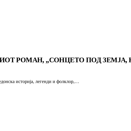
Т РОМАН, „СОНЦЕТО ПОД ЗЕМЈА, К
едонска историја, легенди и фолклор,…