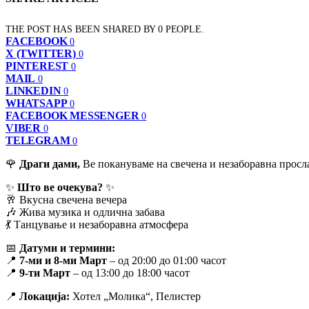
THE POST HAS BEEN SHARED BY
0
PEOPLE.
FACEBOOK
0
X (TWITTER)
0
PINTEREST
0
MAIL
0
LINKEDIN
0
WHATSAPP
0
FACEBOOK MESSENGER
0
VIBER
0
TELEGRAM
0
🌹
Драги дами,
Ве покануваме на свечена и незаборавна просл
✨
Што ве очекува?
✨
🥂 Вкусна свечена вечера
🎶 Жива музика и одлична забава
💃 Танцување и незаборавна атмосфера
📅
Датуми и термини:
📍
7-ми и 8-ми Март
– од 20:00 до 01:00 часот
📍
9-ти Март
– од 13:00 до 18:00 часот
📍
Локација:
Хотел „Молика“, Пелистер