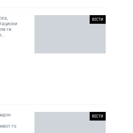
ска,
ВЕСТИ
итациски
ли ги
е…
ридон
ВЕСТИ
ивот го