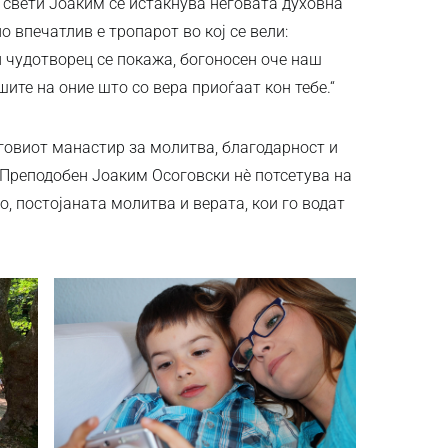
 свети Јоаким се истакнува неговата духовна
о впечатлив е тропарот во кој се вели:
 и чудотворец се покажа, богоносен оче наш
ите на оние што со вера приоѓаат кон тебе.“
еговиот манастир за молитва, благодарност и
 Преподобен Јоаким Осоговски нè потсетува на
, постојаната молитва и верата, кои го водат