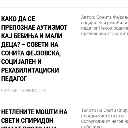
Автор: Сонита Фејзов
КАКО ДА СЕ
социјален и рехабил
ПРЕПОЗНАЕ АУТИЗМОТ
педагог Некои родите
препознаваат знацит
КАЈ БЕБИЊА И МАЛИ
ДЕЦА? – СОВЕТИ НА
СОНИТА ФЕЈЗОВСКА,
СОЦИЈАЛЕН И
РЕХАБИЛИТАЦИСКИ
ПЕДАГОГ
ЧИТАЈ БЕ
АПРИЛ 2, 2025
Телото на Свети Спи
НЕТЛЕНИТЕ МОШТИ НА
поради чистотата и
СВЕТИ СПИРИДОН
богоугодниот негов ж
победило…