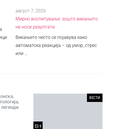
август 7, 2026
Мирно воспитување: зошто викањето
не носи резултати
а
ици
Викањето често се појавува како
автоматска реакција – од умор, стрес
или …
онска,
ВЕСТИ
тологија,
 легенди
8