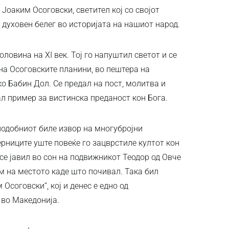
Јоаким Осоговски, светител кој со својот
 духовен белег во историјата на нашиот народ.
ловина на XI век. Тој го напуштил светот и се
на Осоговските планини, во пештера на
о Бабин Дол. Се предал на пост, молитва и
ал пример за вистинска преданост кон Бога.
подобниот биле извор на многубројни
ерниците уште повеќе го зацврстиле култот кон
 се јавил во сон на подвижникот Теодор од Овче
ам на местото каде што почивал. Така бил
Осоговски“, кој и денес е едно од
 во Македонија.