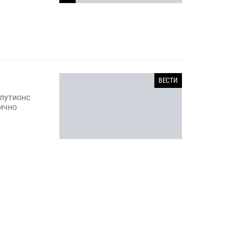
ВЕСТИ
лутионс
лично