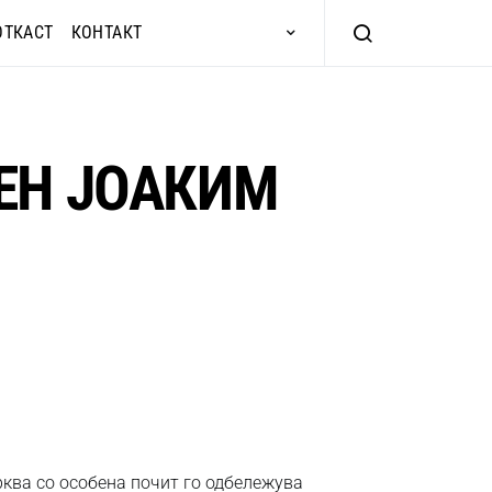
ОТКАСТ
КОНТАКТ
ЕН ЈОАКИМ
рква со особена почит го одбележува