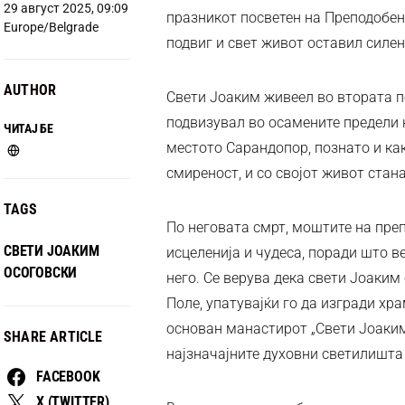
29 август 2025, 09:09
празникот посветен на Преподобен 
Europe/Belgrade
подвиг и свет живот оставил силен
AUTHOR
Свети Јоаким живеел во втората по
подвизувал во осамените предели 
ЧИТАЈ БЕ
местото Сарандопор, познато и как
смиреност, и со својот живот стан
TAGS
По неговата смрт, моштите на пре
СВЕТИ ЈОАКИМ
исцеленија и чудеса, поради што в
ОСОГОВСКИ
него. Се верува дека свети Јоаким
Поле, упатувајќи го да изгради хр
основан манастирот „Свети Јоаким 
SHARE ARTICLE
најзначајните духовни светилишта
FACEBOOK
X (TWITTER)