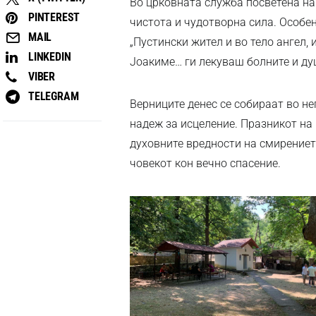
Во црковната служба посветена на
PINTEREST
чистота и чудотворна сила. Особен
MAIL
„Пустински жител и во тело ангел,
LINKEDIN
Јоакиме… ги лекуваш болните и душ
VIBER
TELEGRAM
Верниците денес се собираат во н
надеж за исцеление. Празникот на
духовните вредности на смирението
човекот кон вечно спасение.