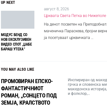
UP NEXT
август 8, 2026
Црквата Света Петка во Нижеполе
На денот посветен на Преподобнат
маченичка Параскева, бројни верн
МОДУС БЕНД СО
ја посетуваат црквичката …
НОВ ЕКСКЛУЗИВЕН
ВИДЕО СПОТ „ЏАБЕ
БАРАШ УТЕХА“
YOU MAY ALSO LIKE
Инспириран од макед
ПРОМОВИРАН ЕПСКО-
грчка и словенска ми
ФАНТАСТИЧНИОТ
македонска историја,
и фолклор,…
РОМАН, „СОНЦЕТО ПОД
ЗЕМЈА, КРАЛСТВОТО