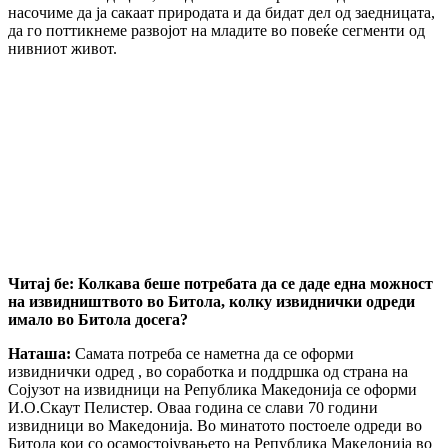
насочиме да ја сакаат природата и да бидат дел од заедницата,
да го поттикнеме развојот на младите во повеќе сегменти од
нивниот живот.
Читај бе: Колкава беше потребата да се даде една можност
на извидништвото во Битола, колку извиднички одреди
имало во Битола досега?
Наташа:
Самата потреба се наметна да се оформи
извиднички одред , во соработка и поддршка од страна на
Сојузот на извидници на Република Македонија се оформи
И.О.Скаут Пелистер. Оваа година се слави 70 години
извидници во Македонија. Во минатото постоеле одреди во
Битола кои со осамостојувањето на Република Македонија во