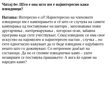
Читај бе: Што е она што им е најинтересно како
извидници?
Наташа:
Интересно е сé! Најинтересно на членовите
извидници им е кампирањето и сé што се случува на самите
кампирања од поставување на шатори , запознавање нови
другарчиња , натпреварувања , логорски оган, забавна
програма каде сите учествуваат. Секој извидник си има свое
искуство на најомилен и најинтересен настан , случка .. но
сите едногласно кажуваат да се биде извидник е најубавото
нешто што го доживуваат. Со нетрпение доаѓаат на
состаноци. Да не се спомне извиднички камп – уште
незавршен се поставува прашањето: А кога ќе одиме на
нареден камп?