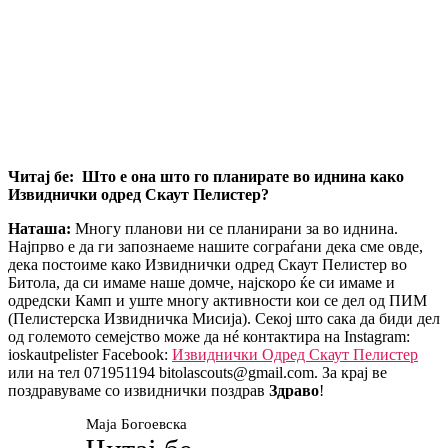
Читај бе: Што е она што го планирате во иднина како
Извиднички одред Скаут Пелистер?
Наташа:
Многу планови ни се планирани за во иднина.
Најпрво е да ги запознаеме нашите сограѓани дека сме овде,
дека постоиме како Извиднички одред Скаут Пелистер во
Битола, да си имаме наше домче, најскоро ќе си имаме и
одредски Камп и уште многу активности кои се дел од ПИМ
(Пелистерска Извидничка Мисија). Секој што сака да биди дел
од големото семејство може да нé контактира на Instagram:
ioskautpelister Facebook:
Извиднички Одред Скаут Пелистер
или на тел 071951194 bitolascouts@gmail.com. За крај ве
поздравуваме со извиднички поздрав
Здраво
!
Маја Богоевска