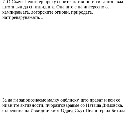
И.О.Скаут Пелистер преку своите активности ги запознаваат
што значи да си извидник. Она што е најинтересно се
кампирањата, логорските огнови, природата,
натпреварувањата…
За да ги запопознаеме малку одблиску, што прават и кои се
нивните активности, пчоразговаравме со Наташа Димовска,
старешина на Извидничкиот Одред Скут Пелистер од Битола.