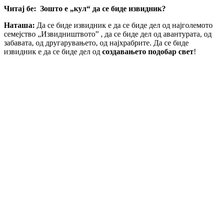
Читај бе: Зошто е „кул“ да се биде извидник?
Наташа:
Да се биде извидник е да се биде дел од најголемото
семејство „Извидништвото” , да се биде дел од авантурата, од
забавата, од другарувањето, од најхрабрите. Да се биде
извидник е да се биде дел од
создавањето подобар свет
!