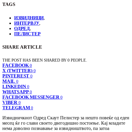
TAGS
ИЗВИДНИЦИ
,
ИНТЕРВЈУ
,
ОДРЕД
,
ПЕЛИСТЕР
SHARE ARTICLE
THE POST HAS BEEN SHARED BY
0
PEOPLE.
FACEBOOK
0
X (TWITTER)
0
PINTEREST
0
MAIL
0
LINKEDIN
0
WHATSAPP
0
FACEBOOK MESSENGER
0
VIBER
0
TELEGRAM
0
Извидничкиот Одред Скаут Пелистер за нешто повеќе од еден
месец ќе го слави своето двегодишно постоење. Кај младите
нема доволно познавање за извидништвото, па затоа