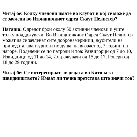
Читај бе: Колку членови имате во клубот и кој с
é
може да
се зачлени во Извидничкиот одред Скаут Пелистер?
Наташа:
Одредот брои околу 50 активни членови и уште
толку поддржувачи. Во Извидничкиот Одред Скаут Пелистер
можат да се зачленат сите добронамерници, љубители на
природата, авантуристи по душа, на возраст од 7 години па
нагоре. Поделени се по патроли и тоа: Развигорци од 7 до 10,
Извидници од 11 до 14, Истражувачи од 15 до 17, Ровери од
18 до 29 години.
Читај бе: Се интересираат ли децата во Битола за
извидништвото? Имаат ли точна претстава што значи тоа?