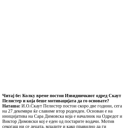
Читај бе: Колку време постои Извидничкиот одред Скаут
Пелистер и која беше мотивацијата да го основате?
Наташа:
И.О.Скаут Пелистер постои скоро две години, сега
на 27 декември ќе славиме втор роденден. Основан е на
иницијатива на Сара Димовска која е началник на Одредот и
Виктор Димовски кој е еден од постарите водачи. Мотив
секогаш ни се децата, младите и како правилно да ги