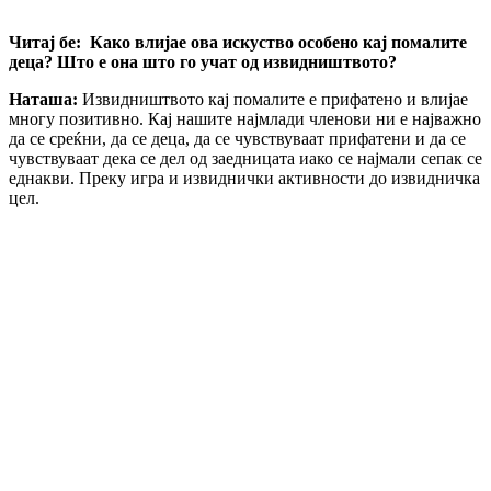
Читај бе: Како влијае ова искуство особено кај помалите
деца? Што е она што го учат од извидништвото?
Наташа:
Извидништвото кај помалите е прифатено и влијае
многу позитивно. Кај нашите најмлади членови ни е најважно
да се среќни, да се деца, да се чувствуваат прифатени и да се
чувствуваат дека се дел од заедницата иако се најмали сепак се
еднакви. Преку игра и извиднички активности до извидничка
цел.