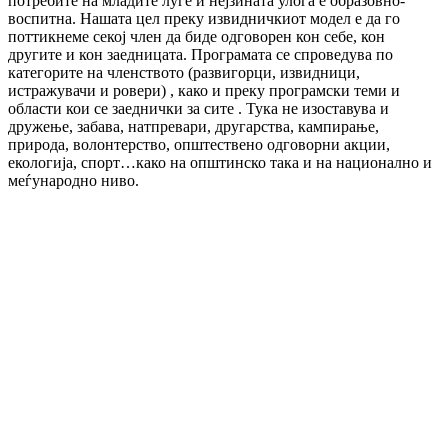
потребите на младите луѓе и нејзината улога е образовно-
воспитна. Нашата цел преку извидничкиот модел е да го
поттикнеме секој член да биде одговорен кон себе, кон
другите и кон заедницата. Програмата се спроведува по
категорите на членството (развигорци, извидници,
истражувачи и ровери) , како и преку програмски теми и
области кои се заеднички за сите . Тука не изоставува и
дружење, забава, натпревари, другарства, кампирање,
природа, волонтерство, општествено одговорни акции,
екологија, спорт…како на општинско така и на национално и
меѓународно ниво.