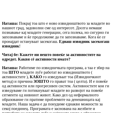
Наташа:
Покрај тоа што е ново извидништвото за младите во
нашиот град, задоволни сме од интересот. Досега немаше
познавање кај младите генерации, сега полека, но сигурно ги
запознаваме и ќе продолжиме да ги запознаваме. Кога ќе се
пронајдат остануваат засекогаш.
Еднаш извидник засекогаш
извидник
!
Читај бе: Кажете ни нешто повеќе за активностите на
одредот. Какви с
é
активности имате?
Наташа:
Работиме по извидничката програма, а таа е збир на
тоа
ШТО
младите луѓе работат во извидништвото (
активностите ),
КАКО
го изведуваат тоа (Извидничкиот
метод) и причина
ЗОШТО
го прават тоа ( целта). И е повеќе
од активности или прогресивен систем. Активностите кои ги
изведуваме ги потикнуваат младите во развојот на повеќе
сегменти од нивниот живот. Како дел од неформалното
образование ги пратиме проблемите на денешницата кај
младите. Наша задача е да понудиме еднакви можности за
секој поединец. Програмата е заснована на желбите и