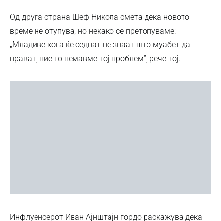
Од друга страна Шеф Никола смета дека новото
време не отупува, но некако се претопуваме:
„Младиве кога ќе седнат не знаат што муабет да
прават, ние го немавме тој проблем”, рече тој.
Инфлуенсерот Иван Ајнштајн гордо раскажува дека