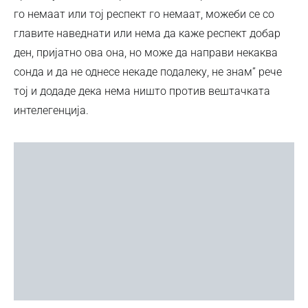
го немаат или тој респект го немаат, можеби се со
главите наведнати или нема да каже респект добар
ден, пријатно ова она, но може да направи некаква
сонда и да не однесе некаде подалеку, не знам” рече
тој и додаде дека нема ништо против вештачката
интелегенција.