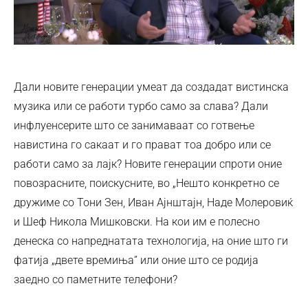
Дали новите генерации умеат да создадат вистинска
музика или се работи турбо само за слава? Дали
инфлуенсерите што се занимаваат со готвење
навистина го сакаат и го прават тоа добро или се
работи само за лајк? Новите генерации спроти оние
повозрасните, поискусните, во „Нешто конкретно се
дружиме со Тони Зен, Иван Ајнштајн, Наде Молеровиќ
и Шеф Никола Мишковски. На кои им е полесно
денеска со напреднатата технологија, на оние што ги
фатија „двете времиња” или оние што се родија
заедно со паметните телефони?