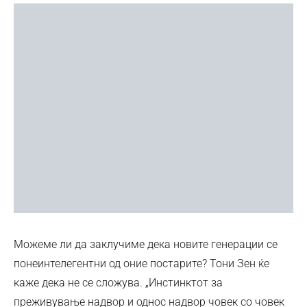
Можеме ли да заклучиме дека новите генерации се
понеинтелегентни од оние постарите? Тони Зен ќе
каже дека не се сложува. „Инстинктот за
преживување надвор и однос надвор човек со човек