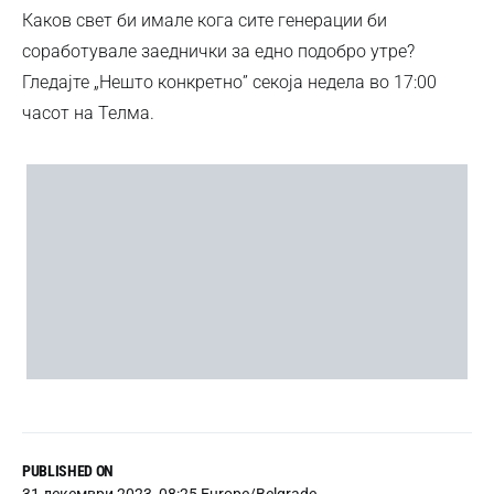
Каков свет би имале кога сите генерации би
соработувале заеднички за едно подобро утре?
Гледајте „Нешто конкретно” секоја недела во 17:00
часот на Телма.
PUBLISHED ON
31 декември 2023, 08:25 Europe/Belgrade