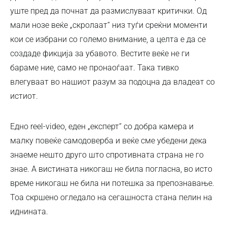
уште пред да почнат да размислуваат критички. Од
мали нозе веќе „скролаат“ низ туѓи среќни моменти
кои се избрани со големо внимание, а целта е да се
создаде фикција за убавото. Вестите веќе не ги
бараме ние, само не пронаоѓаат. Така тивко
влегуваат во нашиот разум за подоцна да владеат со
истиот.
Едно reel-video, еден „експерт“ со добра камера и
малку повеќе самодоверба и веќе сме убедени дека
знаеме нешто друго што спротивната страна не го
знае. А вистината никогаш не била погласна, во исто
време никогаш не била ни потешка за препознавање.
Тоа скршено огледало на сегашноста стана пелин на
иднината.