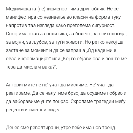
Медиумската (не)писменост има друг облик. Не се
манифестира со незнаење во класична форма туку
напротив таа изгледа како преголема сигурност.
Секој има став за политика, за болест, за психологија,
за војни, за љубов, за туѓи животи. Но ретко некој да
застане за момент и да се запраша „Од каде ми е
оваа информација?“ или „Кој го објави ова и зошто ме
тера да мислам вака?“.
Алгоритмите не не’ учат да мислиме. Не’ учат да
реагираме. Да се налутиме брзо, да осудиме побрзо и
да заборавиме уште побрзо. Скроламе трагедии меѓу
рецепти и смешни видеа.
Денес сме револтирани, утре веќе има нов тренд.