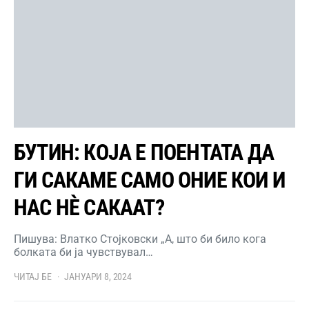
БУТИН: КОЈА Е ПОЕНТАТА ДА
ГИ САКАМЕ САМО ОНИЕ КОИ И
НАС НЀ САКААТ?
Пишува: Влатко Стојковски „А, што би било кога
болката би ја чувствувал…
ЧИТАЈ БЕ
ЈАНУАРИ 8, 2024