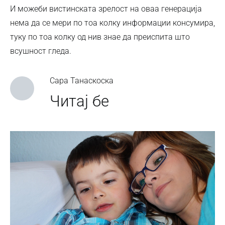
И можеби вистинската зрелост на оваа генерација
нема да се мери по тоа колку информации консумира,
туку по тоа колку од нив знае да преиспита што
всушност гледа.
Сара Танаскоска
Читај бе