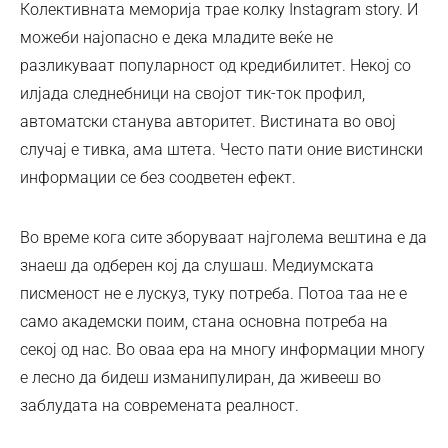
Колективната меморија трае колку Instagram story. И
можеби најопасно е дека младите веќе не
разликуваат популарност од кредибилитет. Некој со
илјада следнебници на својот тик-ток профил,
автоматски станува авторитет. Вистината во овој
случај е тивка, ама штета. Често пати оние вистински
информации се без соодветен ефект.
Во време кога сите зборуваат најголема вештина е да
знаеш да одберен кој да слушаш. Медиумската
писменост не е лускуз, туку потреба. Потоа таа не е
само академски поим, стана основна потреба на
секој од нас. Во оваа ера на многу информации многу
е лесно да бидеш изманипулиран, да живееш во
заблудата на современата реалност.