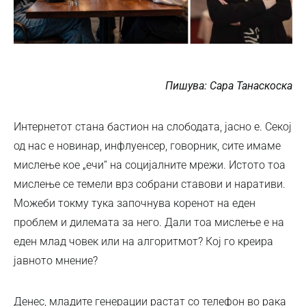
Пишува: Сара Танаскоска
Интернетот стана бастион на слободата, јасно е. Секој
од нас е новинар, инфлуенсер, говорник, сите имаме
мислење кое „ечи“ на социјалните мрежи. Истото тоа
мислење се темели врз собрани ставови и наративи.
Можеби токму тука започнува коренот на еден
проблем и дилемата за него. Дали тоа мислење е на
еден млад човек или на алгоритмот? Кој го креира
јавното мнение?
Денес, младите генерации растат со телефон во рака