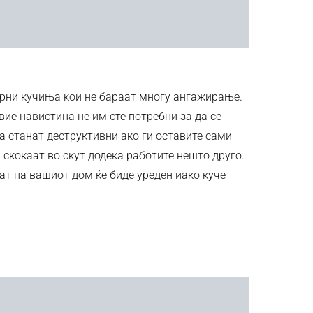
арни кучиња кои не бараат многу ангажирање.
вие навистина не им сте потребни за да се
а станат деструктивни ако ги оставите сами
и скокаат во скут додека работите нешто друго.
ват па вашиот дом ќе биде уреден иако куче