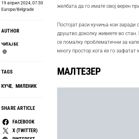
19 април 2024, 07:30
желбата да го имате овој верен при
Europe/Belgrade
Постојат раси кучиња кои заради с
AUTHOR
друштво доколку живеете во стан.
се помалку проблематични за капе
ЧИТАЈ БЕ
многу простор кога ќе го зафатат 
МАЛТЕЗЕР
TAGS
КУЧЕ
МИЛЕНИК
,
SHARE ARTICLE
FACEBOOK
X (TWITTER)