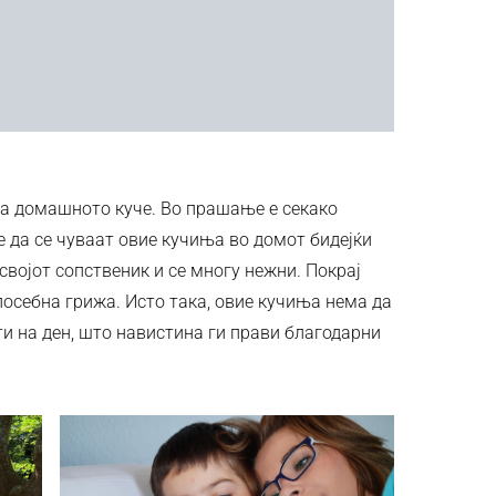
ира домашното куче. Во прашање е секако
 да се чуваат овие кучиња во домот бидејќи
 својот сопственик и се многу нежни. Покрај
 посебна грижа. Исто така, овие кучиња нема да
ти на ден, што навистина ги прави благодарни