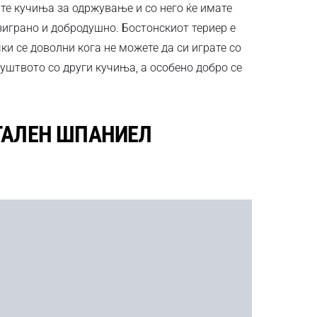
ните кучиња за одржување и со него ќе имате
играно и добродушно. Бостонскиот териер е
чки се доволни кога не можете да си играте со
друштвото со други кучиња, а особено добро се
ТАЛЕН ШПАНИЕЛ