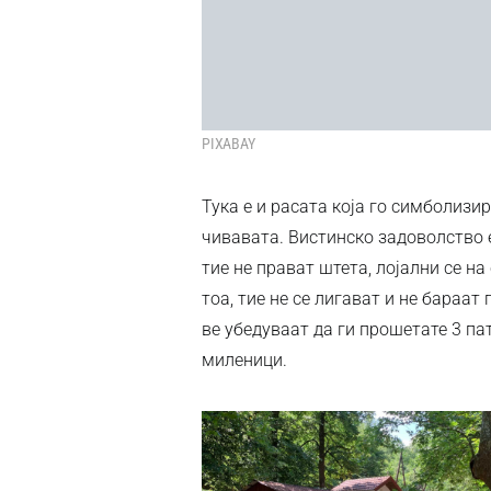
PIXABAY
Тука е и расата која го симболиз
чивавата. Вистинско задоволство е
тие не прават штета, лојални се на
тоа, тие не се лигават и не бараат
ве убедуваат да ги прошетате 3 па
миленици.