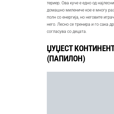
териер. Ова куче е едно од најлес
домашно милениче кое е многу раз
полн со енергија, но неговите игра
него. Лесно се тренира и го сака 
согласува со децата.
ЏУЏЕСТ КОНТИНЕН
(ПАПИЛОН)