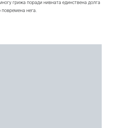
 многу грижа поради нивната единствена долга
о повремена нега.