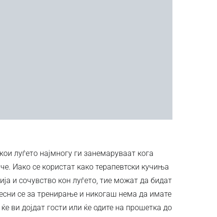
 кои луѓето најмногу ги занемаруваат кога
е. Иако се користат како терапевтски кучиња
ја и сочувство кон луѓето, тие можат да бидат
сни се за тренирање и никогаш нема да имате
ќе ви дојдат гости или ќе одите на прошетка до