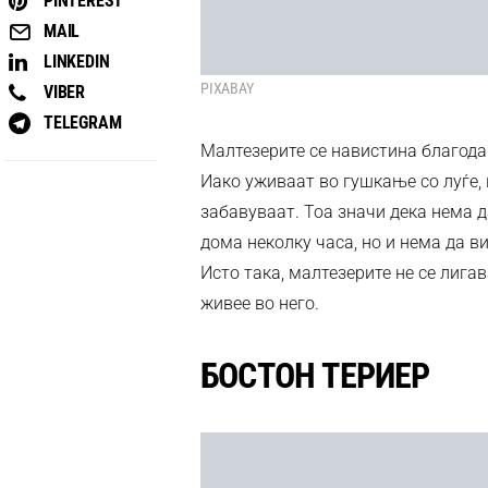
PINTEREST
MAIL
LINKEDIN
PIXABAY
VIBER
TELEGRAM
Малтезерите се навистина благод
Иако уживаат во гушкање со луѓе, 
забавуваат. Тоа значи дека нема д
дома неколку часа, но и нема да в
Исто така, малтезерите не се лига
живее во него.
БОСТОН ТЕРИЕР