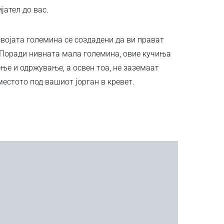
јател до вас.
војата големина се создадени да ви прават
 Поради нивната мала големина, овие кучиња
ње и одржување, а освен тоа, не заземаат
местото под вашиот јорган в кревет.