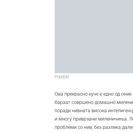
PIXABAY
Ова прекрасно куче е едно од оние
бараат совршено домашно миленич
поради нивната висока интелигенци
и многу приврзани миленичиња. Ле
проблеми со нив, без разлика дали 