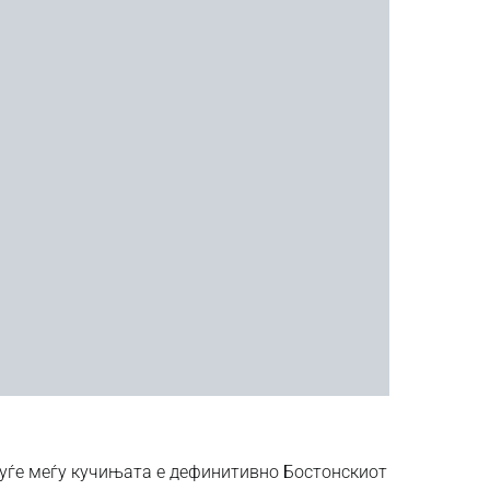
луѓе меѓу кучињата е дефинитивно Бостонскиот