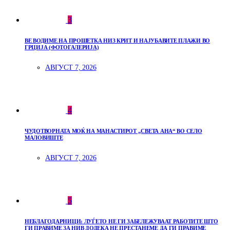
3
ВЕ ВОДИМЕ НА ПРОШЕТКА НИЗ КРИТ И НАЈУБАВИТЕ ПЛАЖИ ВО
ГРЦИЈА (ФОТОГАЛЕРИЈА)
АВГУСТ 7, 2026
4
ЧУДОТВОРНАТА МОЌ НА МАНАСТИРОТ „СВЕТА АНА“ ВО СЕЛО
МАЛОВИШТЕ
АВГУСТ 7, 2026
5
НЕБЛАГОДАРНИЦИ: ЛУЃЕТО НЕ ГИ ЗАБЕЛЕЖУВААТ РАБОТИТЕ ШТО
ГИ ПРАВИМЕ ЗА НИВ ДОДЕКА НЕ ПРЕСТАНЕМЕ ДА ГИ ПРАВИМЕ