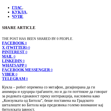
ГЛАС
,
КУКЛА
,
ЧУПЕ
SHARE ARTICLE
THE POST HAS BEEN SHARED BY
0
PEOPLE.
FACEBOOK
0
X (TWITTER)
0
PINTEREST
0
MAIL
0
LINKEDIN
0
WHATSAPP
0
FACEBOOK MESSENGER
0
VIBER
0
TELEGRAM
0
Кукла – робот опремена со мегафон, дизајнирана да ги
анимира и едуцира граѓаните, но и да ги поттикне да говорат
за родовата еднаквост преку интеракција, насловена како
„Конзулката од Битола”, беше поставена на Градското
шеталиште во Битола која предизвика големо внимание кај
битолската јавност.