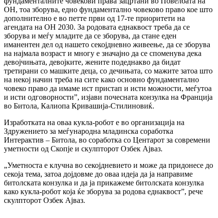
фундаменталните човекови права зацртани во Повелбата на
ОН, тоа зборува, едно фундаментално човеково право кое што
дополнително е во петте први од 17-те приоритети на
агендата на ОН 2030. За родовата еднаквост треба да се
зборува и меѓу младите да се зборува, да стане еден
иманентен дел од нашето секојдневно живеење, да се зборува
на најмала возраст и многу е значајно да се споменува дека
девојчињата, девојките, жените подеднакво да бидат
третирани со машките деца, со дечињата, со мажите затоа што
на некој начин треба на сите како основно фундаментално
човеко право да имаме ист пристап и исти можности, меѓутоа
и исти одговорности”, изјави почесната конзулка на Франција
во Битола, Калиопа Кривашија-Стилиновиќ.
Изработката на оваа кукла-робот е во организација на
Здружението за меѓународна младинска соработка
Интерактив – Битола, во соработка со Центарот за современи
уметности од Скопје и скулпторот Озбек Ајваз.
„Уметноста е клучна во секојдневието и може да придонесе до
секоја тема, затоа дојдовме до оваа идеја да ја направиме
битолската конзулка и да ја прикажеме битолската конзулка
како кукла-робот која ќе зборува за родова еднаквост”, рече
скулпторот Озбек Ајваз.