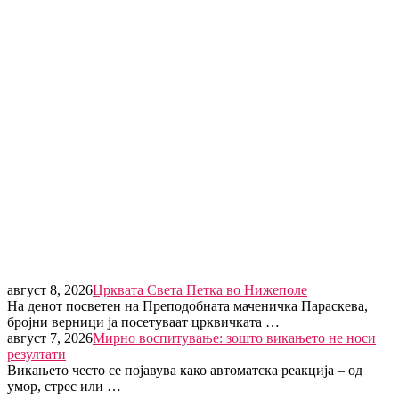
август 8, 2026
Црквата Света Петка во Нижеполе
На денот посветен на Преподобната маченичка Параскева,
бројни верници ја посетуваат црквичката …
август 7, 2026
Мирно воспитување: зошто викањето не носи
резултати
Викањето често се појавува како автоматска реакција – од
умор, стрес или …