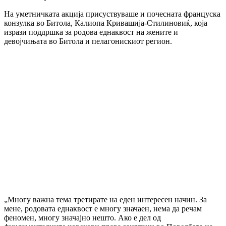
На уметничката акција присуствуваше и почесната француска
конзулка во Битола, Калиопа Кривашија-Стилиновиќ, која
изрази поддршка за родова еднаквост на жените и
девојчињата во Битола и пелагонискиот регион.
„Многу важна тема третирате на еден интересен начин. За
мене, родовата еднаквост е многу значаен, нема да речам
феномен, многу значајно нешто. Ако е дел од