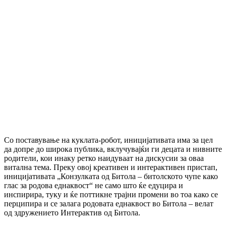
Со поставување на куклата-робот, иницијативата има за цел
да допре до широка публика, вклучувајќи ги децата и нивните
родители, кои инаку ретко наидуваат на дискусии за оваа
витална тема. Преку овој креативен и интерактивен пристап,
иницијативата „Конзулката од Битола – битолското чупе како
глас за родова еднаквост“ не само што ќе едуцира и
инспирира, туку и ќе поттикне трајни промени во тоа како се
перципира и се залага родовата еднаквост во Битола – велат
од здружението Интерактив од Битола.