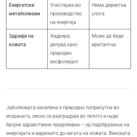
Енергетски
Учествува во
Нема директна
метаболизам
производство
улога
на енергија
Здравје на
Хидрира,
Може да биде
кожата
делува како
иритантна
природен
ексфолијант
Јаболковата киселина е природно поприсутна во
исхраната, лесно се разградува во телото и нуди
бројни здравствени придобивки – од подобрување на
енергијата и варењето до негата на кожата. Винската