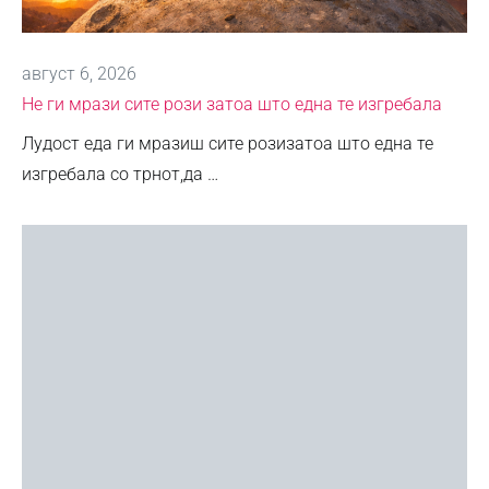
август 6, 2026
Не ги мрази сите рози затоа што една те изгребала
Лудост еда ги мразиш сите розизатоа што една те
изгребала со трнот,да …