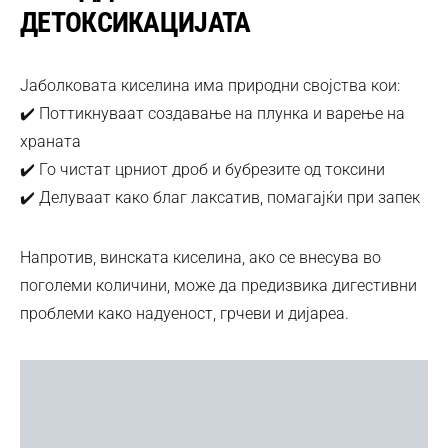
ДЕТОКСИКАЦИЈАТА
Јаболковата киселина има природни својства кои:
✔️ Поттикнуваат создавање на плунка и варење на
храната
✔️ Го чистат црниот дроб и бубрезите од токсини
✔️ Делуваат како благ лаксатив, помагајќи при запек
Напротив, винската киселина, ако се внесува во
поголеми количини, може да предизвика дигестивни
проблеми како надуеност, грчеви и дијареа.