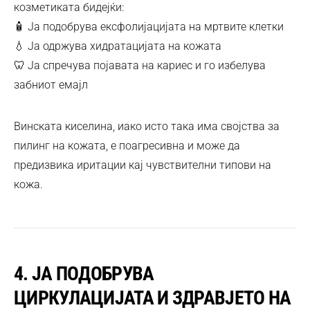
козметиката бидејќи:
🧴 Ја подобрува ексфолијацијата на мртвите клетки
💧 Ја одржува хидратацијата на кожата
🦷 Ја спречува појавата на кариес и го избелува
забниот емајл
Винската киселина, иако исто така има својства за
пилинг на кожата, е поагресивна и може да
предизвика иритации кај чувствителни типови на
кожа.
4. ЈА ПОДОБРУВА
ЦИРКУЛАЦИЈАТА И ЗДРАВЈЕТО НА