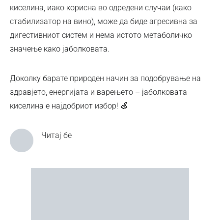
киселина, иако корисна во одредени случаи (како
стабилизатор на вино), може да биде агресивна за
дигестивниот систем и нема истото метаболичко
значење како јаболковата.
Доколку барате природен начин за подобрување на
здравјето, енергијата и варењето – јаболковата
киселина е најдобриот избор! 🍏
Читај бе