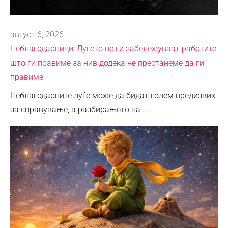
август 6, 2026
Неблагодарници: Луѓето не ги забележуваат работите
што ги правиме за нив додека не престанеме да ги
правиме
Неблагодарните луѓе може да бидат голем предизвик
за справување, а разбирањето на …