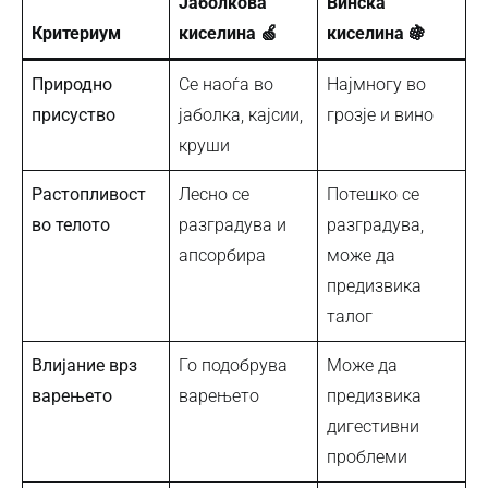
Јаболкова
Винска
Критериум
киселина 🍏
киселина 🍇
Природно
Се наоѓа во
Најмногу во
присуство
јаболка, кајсии,
грозје и вино
круши
Растопливост
Лесно се
Потешко се
во телото
разградува и
разградува,
апсорбира
може да
предизвика
талог
Влијание врз
Го подобрува
Може да
варењето
варењето
предизвика
дигестивни
проблеми