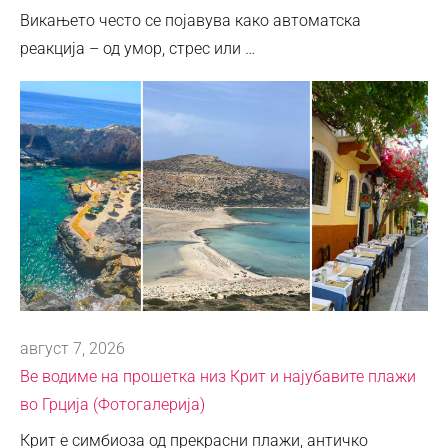
Викањето често се појавува како автоматска
реакција – од умор, стрес или …
август 7, 2026
Ве водиме на прошетка низ Крит и најубавите плажи
во Грција (Фотогалерија)
Крит е симбиоза од прекрасни плажи, античко