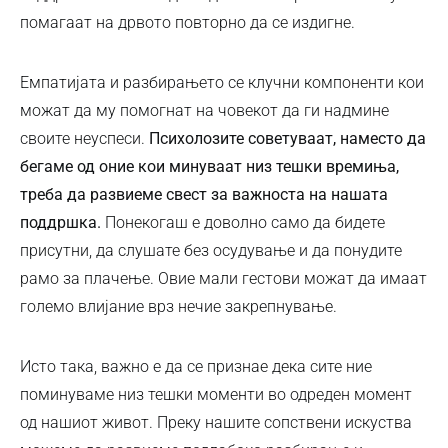
помагаат на дрвото повторно да се издигне.
Емпатијата и разбирањето се клучни компоненти кои
можат да му помогнат на човекот да ги надмине
своите неуспеси.
Психолозите советуваат, наместо да
бегаме од оние кои минуваат низ тешки времиња,
треба да развиеме свест за важноста на нашата
поддршка.
Понекогаш е доволно само да бидете
присутни, да слушате без осудување и да понудите
рамо за плачење. Овие мали гестови можат да имаат
големо влијание врз нечие закрепнување.
Исто така, важно е да се признае дека сите ние
поминуваме низ тешки моменти во одреден момент
од нашиот живот. Преку нашите сопствени искуства