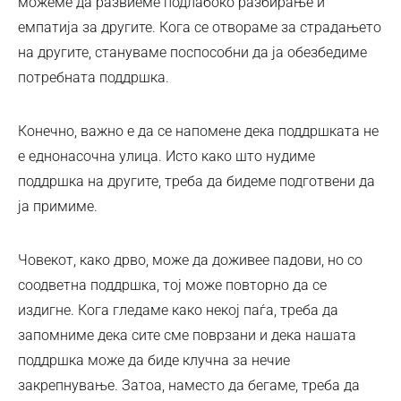
можеме да развиеме подлабоко разбирање и
емпатија за другите. Кога се отвораме за страдањето
на другите, стануваме поспособни да ја обезбедиме
потребната поддршка.
Конечно, важно е да се напомене дека поддршката не
е еднонасочна улица. Исто како што нудиме
поддршка на другите, треба да бидеме подготвени да
ја примиме.
Човекот, како дрво, може да доживее падови, но со
соодветна поддршка, тој може повторно да се
издигне. Кога гледаме како некој паѓа, треба да
запомниме дека сите сме поврзани и дека нашата
поддршка може да биде клучна за нечие
закрепнување. Затоа, наместо да бегаме, треба да