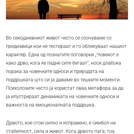
Во секојдневниот живот често се соочуваме со
предизвици кои нè тестираат и го обликуваат нашиот
карактер. Една од познатите поговорки „Човекот е
како дрво, кога ќе падне сите бегаат“, носи длабока
порака за човечките односи и природата на
поддршката што си ја даваме во тешките моменти.
Психолозите често ја користат оваа метафора за да
ја илустрираат динамиката на човечките односи и
важноста на емоционалната поддршка.
Дрвото, кое стои силно и исправено, е симбол на
стабилност, сила и живот. Кога дрвото паѓа, тоа