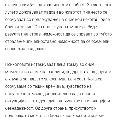
станува симбол на кршливост и слабост. За жал, кога
луѓето доживуваат падови во животот, тие често се
соочуваат со повлекување на оние кои некогаш биле
блиски со нив. Ова повлекување може да биде
резултат на страв, неможност да се справат со туѓото
страдање или едноставно неможност да се обезбеди
соодветна поддршка.
Психолозите истакнуваат дека токму во оние
моменти кога сме најранливи, поддршката од другите
е клучна за нашето закрепнување и раст. Кога се
соочуваме со тешки времиња, чувството на
напуштеност може дополнително да ја влоши
ситуацијата, што доведува до чувство на изолација и
безнадежност. Од друга страна, присуството и
поддршката можат да бидат како корените кои му