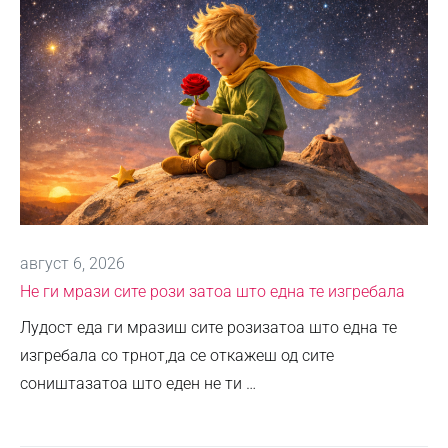
август 6, 2026
Не ги мрази сите рози затоа што една те изгребала
Лудост еда ги мразиш сите розизатоа што една те
изгребала со трнот,да се откажеш од сите
соништазатоа што еден не ти …