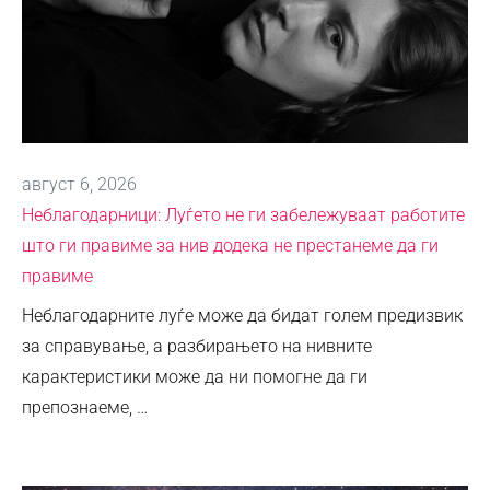
август 6, 2026
Неблагодарници: Луѓето не ги забележуваат работите
што ги правиме за нив додека не престанеме да ги
правиме
Неблагодарните луѓе може да бидат голем предизвик
за справување, а разбирањето на нивните
карактеристики може да ни помогне да ги
препознаеме, …