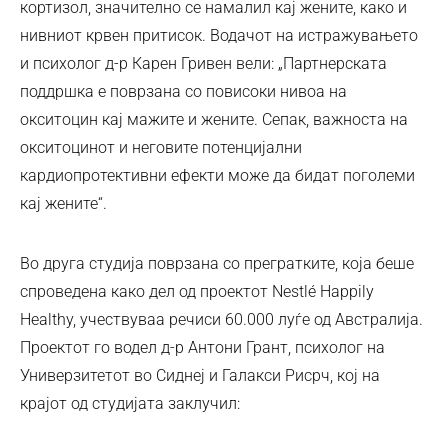
кортизол, значително се намалил кај жените, како и
нивниот крвен притисок. Водачот на истражувањето
и психолог д-р Карен Гривен вели: „Партнерската
поддршка е поврзана со повисоки нивоа на
окситоцин кај мажите и жените. Сепак, важноста на
окситоцинот и неговите потенцијални
кардиопротективни ефекти може да бидат поголеми
кај жените“.
Во друга студија поврзана со прегратките, која беше
спроведена како дел од проектот Nestlé Happily
Healthy, учествуваа речиси 60.000 луѓе од Австралија.
Проектот го водел д-р Антони Грант, психолог на
Универзитетот во Сиднеј и Галакси Рисрч, кој на
крајот од студијата заклучил: