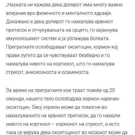
„Науката ни кажува дека допирот има многу важно
влијание врз физичкото и менталното здравје.
Докажано е дека допирот го намалува крвниот
притисок и отчукувањата на срцето, го зајакнува
имунолошкиот систем и ја ублажува болката.
Прегратките ослободуваат окситоцин, хормон кој
прави луѓето да се чувствуваат безбедно и го
намалува нивото на кортизол, што го намалува
стресот, анксиозноста и осаменоста.
За време на прегратките кои траат повеќе од 20
секунди, нашето тело ослободува хормон наречен
окситоцин. Овој хормон може да помогне во
намалувањето на крвниот притисок, да го намали
нивото на кортизол – хормонот на стресот, а исто
така се верува дека окситоцинот во мозокот може да