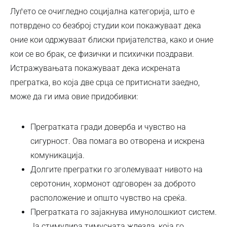
Луѓето се очигледно социјална категорија, што е
потврдено со безброј студии кои покажуваат дека
оние кои одржуваат блиски пријателства, како и оние
кои се во брак, се физички и психички поздрави.
Истражувањата покажуваат дека искрената
прегратка, во која две срца се притиснати заедно,
може да ги има овие придобивки:
Прегратката гради доверба и чувство на
сигурност. Ова помага во отворена и искрена
комуникација.
Долгите прегратки го зголемуваат нивото на
серотонин, хормонот одговорен за доброто
расположение и општо чувство на среќа.
Прегратката го зајакнува имунолошкиот систем.
Ја стимулира тимусната жлезда, која го