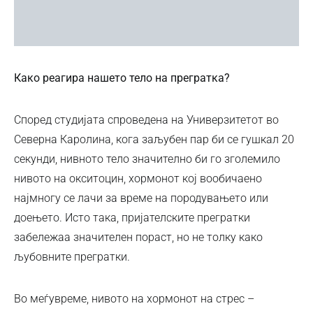
Како реагира нашето тело на прегратка?
Според студијата спроведена на Универзитетот во
Северна Каролина, кога заљубен пар би се гушкал 20
секунди, нивното тело значително би го зголемило
нивото на окситоцин, хормонот кој вообичаено
најмногу се лачи за време на породувањето или
доењето. Исто така, пријателските прегратки
забележаа значителен пораст, но не толку како
љубовните прегратки.
Во меѓувреме, нивото на хормонот на стрес –