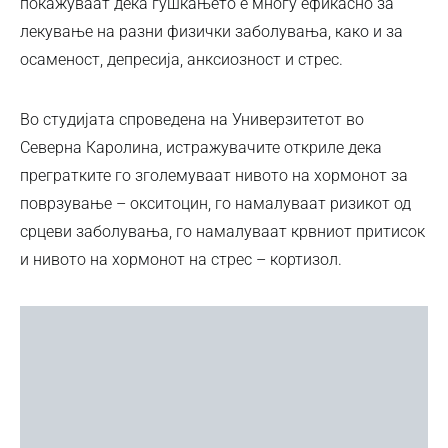
покажуваат дека гушкањето е многу ефикасно за
лекување на разни физички заболувања, како и за
осаменост, депресија, анксиозност и стрес.
Во студијата спроведена на Универзитетот во
Северна Каролина, истражувачите откриле дека
прегратките го зголемуваат нивото на хормонот за
поврзување – окситоцин, го намалуваат ризикот од
срцеви заболувања, го намалуваат крвниот притисок
и нивото на хормонот на стрес – кортизол.