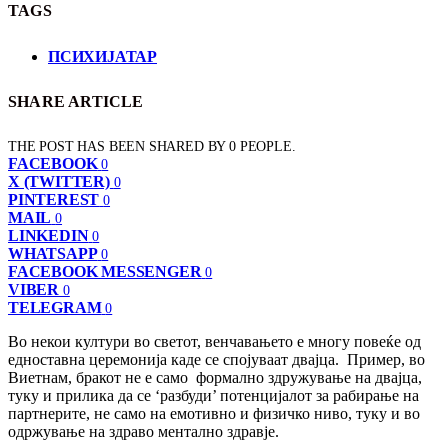
TAGS
ПСИХИЈАТАР
SHARE ARTICLE
THE POST HAS BEEN SHARED BY
0
PEOPLE.
FACEBOOK
0
X (TWITTER)
0
PINTEREST
0
MAIL
0
LINKEDIN
0
WHATSAPP
0
FACEBOOK MESSENGER
0
VIBER
0
TELEGRAM
0
Во некои култури во светот, венчавањето е многу повеќе од
едноставна церемонија каде се спојуваат двајца. Пример, во
Виетнам, бракот не е само формално здружување на двајца,
туку и прилика да се ‘разбуди’ потенцијалот за рабирање на
партнерите, не само на емотивно и физичко ниво, туку и во
одржување на здраво ментално здравје.