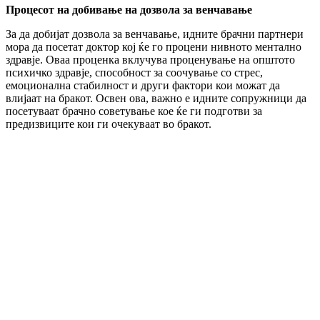
Процесот на добивање на дозвола за венчавање
За да добијат дозвола за венчавање, идните брачни партнери
мора да посетат доктор кој ќе го процени нивното ментално
здравје. Оваа проценка вклучува проценување на општото
психичко здравје, способност за соочување со стрес,
емоционална стабилност и други фактори кои можат да
влијаат на бракот. Освен ова, важно е идните сопружници да
посетуваат брачно советување кое ќе ги подготви за
предизвиците кои ги очекуваат во бракот.