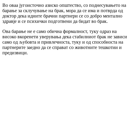
Во оваа југоисточно азиско општество, со поднесувањето на
барање за склучување на брак, мора да се има и потврда од
доктор дека идните брачни партнери се со добро ментално
здравје и се психички подготвени да бидат во брак.
Ова барање не е само обична формалност, туку одраз на
високо вкоренети уверувања дека стабилниот брак не зависи
само од љубовта и привлечноста, туку и од способноста на
партнерите заедно да се справат со животните тешкотии и
предизвици.