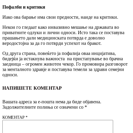
Пофалби и критики
Иако ова барање има свои предности, наиде на критики.
Некои го гледаат како инвазивно мешање на државата во
приватните одлуки и лични односи. Исто така се поставува
прашањето дали медицинската потврда е доволно
веродостојна за да го потврди успехот на бракот.
Од друга страна, повеќето ја пофалија оваа инцијатива,
бидејќи ја истакнува важноста на пристапување во брачна
заедница – огромен животен чекор. Го промовира разговорот
за менталното здравје и поставува темели за здрави семејни
односи.
НАПИШЕТЕ КОМЕНТАР
Вашата адреса за е-пошта нема да биде објавена.
Задолжителните полиња се означени со
*
КОМЕНТАР
*