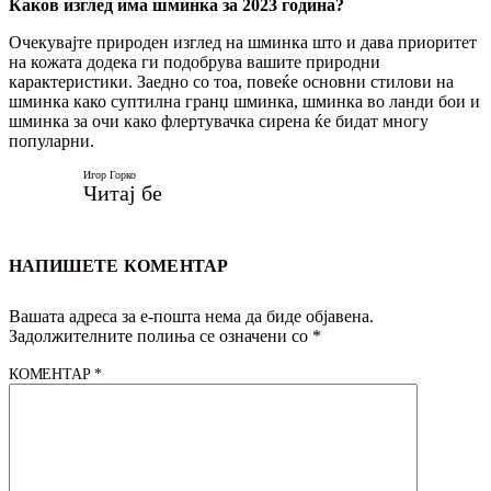
Каков изглед има шминка за 2023 година?
Очекувајте природен изглед на шминка што и дава приоритет
на кожата додека ги подобрува вашите природни
карактеристики. Заедно со тоа, повеќе основни стилови на
шминка како суптилна гранџ шминка, шминка во ланди бои и
шминка за очи како флертувачка сирена ќе бидат многу
популарни.
Игор Горко
Читај бе
НАПИШЕТЕ КОМЕНТАР
Вашата адреса за е-пошта нема да биде објавена.
Задолжителните полиња се означени со
*
КОМЕНТАР
*