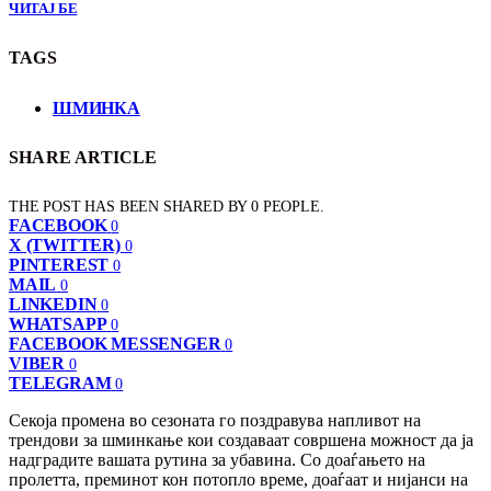
ЧИТАЈ БЕ
TAGS
ШМИНКА
SHARE ARTICLE
THE POST HAS BEEN SHARED BY
0
PEOPLE.
FACEBOOK
0
X (TWITTER)
0
PINTEREST
0
MAIL
0
LINKEDIN
0
WHATSAPP
0
FACEBOOK MESSENGER
0
VIBER
0
TELEGRAM
0
Секоја промена во сезоната го поздравува напливот на
трендови за шминкање кои создаваат совршена можност да ја
надградите вашата рутина за убавина. Со доаѓањето на
пролетта, преминот кон потопло време, доаѓаат и нијанси на