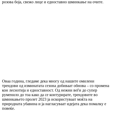
розова боја, свежо лице и едноставно шминкање на очите.
Оваа година, гледаме дека многу од нашите омилени
трендови од изминатата сезона добиваат обнова – со промена
кон леснотија и едноставност. Од нежни веѓи до супер
руменило до тоа како да се контурирате, трендовите во
шминкањето пролет 2023 ја искористуваат моќта на
природната убавина и ја нагласуваат идејата дека помалку е
повеќе.