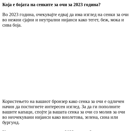
Која е бојата на сенките за очи за 2023 година?
Во 2023 година, очекувајте едвај да има изглед на сенки за очи
во нежни сјајни и неутрални нијанси како тегет, беж, мока и
сива боја.
Користењето на вашиот бронзер како сенка за очи е одличен
начин да постигнете интересен изглед. За да ги пополните
вашите капаци, спојте ја вашата сенка за очи со молив за очи
во неочекувани нијанси како виолетова, зелена, сина или
бургунд.