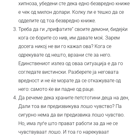
хипноза, убедени сте дека едно безвредно книже
е чек од милон долари. Колку ли е тешко да се
одделите од тоа безвредно книже.
Треба да ги „прифатите“ своите демони, бидејќи
кога се борите со нив, им давате моќ. Зарем
досега никој не ви го кажал ова? Кога се
одрекувате од нешто, врзани сте за него.
Единствениот излез од оваа ситуација е да го
согледате вистински. Разберете ја неговата
вредност и не ќе морате да се откажувате од
него: самото ќе ви падне од раце.
Да речеме дека храните петстотини деца на ден,
Дали тоа ви предизвикува лошо чувство? Па
сигурно нема да ви предизвика лошо чувство.
Но, има луѓе што прават работи за да не се
чувствуваат лошо. И тоа го нарекуваат