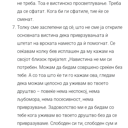
не треба. Тоа е вистинско просветлување. Треба
да се сфатат. Кога би ги сфатиле, тие ќе се
сменат.
Толку сме заслепени од сѐ, што не сме ја откриле
основната вистина дека приврзувањата ѝ
штетат на врската наместо да ѝ помогнат. Се
сеќавам колку бев исплашен да му кажам на
својот близок пријател: „Навистина не ми си
потребен. Можам да бидам совршено среќен без
тебе. А со тоа што ќе ти го кажам ова, гледам
дека можам целосно да уживам во твоето
друштво – повеќе нема неспокој, нема
љубомора, нема посесивност, нема
приврзување. Задоволство ми е да бидам со
тебе кога уживам во твоето друштво без да се
привразуваме. Слободен си ти, слободен сум и