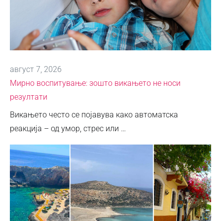
август 7, 2026
Мирно воспитување: зошто викањето не носи
резултати
Викањето често се појавува како автоматска
реакција – од умор, стрес или …