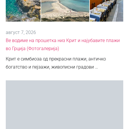
август 7, 2026
Ве водиме на прошетка низ Крит и најубавите плажи
во Грција (Фотогалерија)
Крит е симбиоза од прекрасни плажи, античко
богатство и пејзажи, живописни градови …