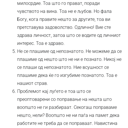
милосрдие. Тоа што го прават, поради
чувството на вина. Тоа не е љубов. Но фала
Богу, кога правите нешто за другите, тоа ви
претставува задоволство. Одлично! Вие сте
здрава личност, затоа што се водите од личниот
интерес. Тоа е здраво.
Не се плашиме од непознатото. Не можеме да се
плашиме од нешто што не ни е познато. Никој не
се плаши од непознатото. Ние всушност се
плашиме дека ќе го изгубиме познатото. Тоа е
нашиот страв.
Проблемот кај луѓето е тоа што се
преоптоварени со поправање на нешта што
воопшто не ги разбираат. Секогаш поправаме
нешто, нели? Воопшто не ни паѓа на памет дека
работите не треба да се поправаат. Навистина