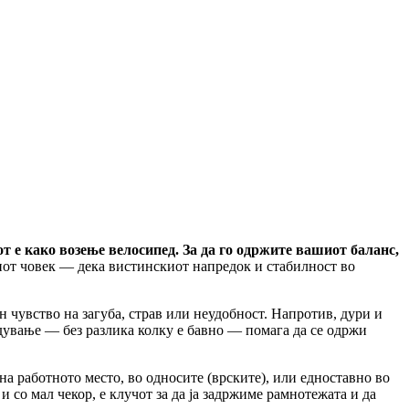
 е како возење велосипед. За да го одржите вашиот баланс,
иот човек — дека вистинскиот напредок и стабилност во
н чувство на загуба, страв или неудобност. Напротив, дури и
едување — без разлика колку е бавно — помага да се одржи
 работното место, во односите (врските), или едноставно во
со мал чекор, е клучот за да ја задржиме рамнотежата и да