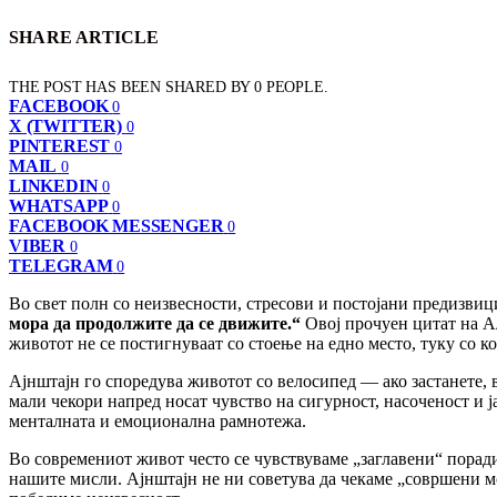
SHARE ARTICLE
THE POST HAS BEEN SHARED BY
0
PEOPLE.
FACEBOOK
0
X (TWITTER)
0
PINTEREST
0
MAIL
0
LINKEDIN
0
WHATSAPP
0
FACEBOOK MESSENGER
0
VIBER
0
TELEGRAM
0
Во свет полн со неизвесности, стресови и постојани предизви
мора да продолжите да се движите.“
Овој прочуен цитат на А
животот не се постигнуваат со стоење на едно место, туку со 
Ајнштајн го споредува животот со велосипед — ако застанете, в
мали чекори напред носат чувство на сигурност, насоченост и ј
менталната и емоционална рамнотежа.
Во современиот живот често се чувствуваме „заглавени“ порад
нашите мисли. Ајнштајн не ни советува да чекаме „совршени мо