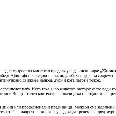
ци, една мудрост од минатото продолжува да инспирира:
„Животот
лберт Ајнштајн носи едноставна, но длабока порака за современ
континуирано движење напред, дури и кога патот е тежок.
елосипедот паѓа. Исто така, и во животот, застојот често води ко
асност. Во практичен контекст, ова значи дека постојаното напр
и лични или професионални предизвици. Можеби сме заглавени на
менти“ — напротив, ни покажува дека да тргнеме напред, дури и 