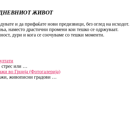
ЈДНЕВНИОТ ЖИВОТ
дувате и да прифаќате нови предизвици, без оглед на исходот.
ња, наместо драстични промени кои тешко се одржуваат.
ност, дури и кога се соочуваме со тешки моменти.
ултати
, стрес или …
ажи во Грција (Фотогалерија)
јзажи, живописни градови …