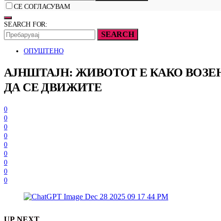
СЕ СОГЛАСУВАМ
SEARCH FOR:
SEARCH
ОПУШТЕНО
АЈНШТАЈН: ЖИВОТОТ Е КАКО ВОЗЕ
ДА СЕ ДВИЖИТЕ
0
0
0
0
0
0
0
0
0
UP NEXT