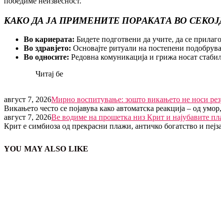
победиме неизвесност.
КАКО ДА ЈА ПРИМЕНИТЕ ПОРАКАТА ВО СЕКО
Во кариерата:
Бидете подготвени да учите, да се прилаго
Во здравјето:
Основајте ритуали на постепени подобрува
Во односите:
Редовна комуникација и грижа носат стабил
Читај бе
август 7, 2026
Мирно воспитување: зошто викањето не носи рез
Викањето често се појавува како автоматска реакција – од умор
август 7, 2026
Ве водиме на прошетка низ Крит и најубавите пл
Крит е симбиоза од прекрасни плажи, античко богатство и пе
YOU MAY ALSO LIKE