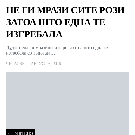
НЕ ГИ МРАЗИ СИТЕ РОЗИ
ЗАТОА ШТО ЕДНА ТЕ
ИЗГРЕБАЛА
Лудост еда ги мразиш сите розизатоа што една те
изгребала со трнот,да…
ЧИТАЈ БЕ
АВГУСТ 6, 2026
ОПУШТЕНО