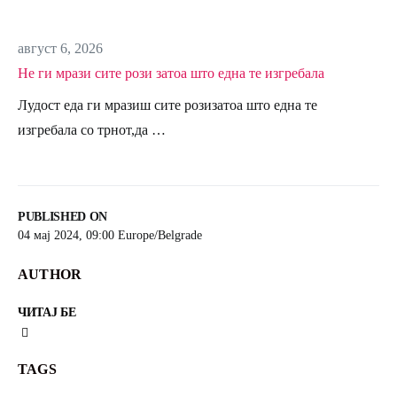
август 6, 2026
Не ги мрази сите рози затоа што една те изгребала
Лудост еда ги мразиш сите розизатоа што една те
изгребала со трнот,да …
PUBLISHED ON
04 мај 2024, 09:00 Europe/Belgrade
AUTHOR
ЧИТАЈ БЕ
TAGS