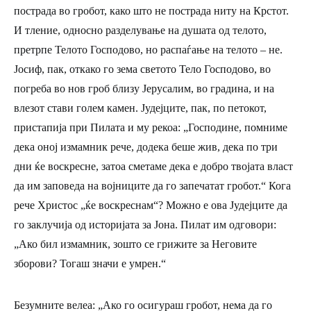
пострада во гробот, како што не пострада ниту на Крстот.
И тление, односно разделување на душата од телото,
претрпе Телото Господово, но распаѓање на телото – не.
Јосиф, пак, откако го зема светото Тело Господово, во
погреба во нов гроб близу Јерусалим, во градина, и на
влезот стави голем камен. Јудејците, пак, по петокот,
пристапија при Пилата и му рекоа: „Господине, помниме
дека оној измамник рече, додека беше жив, дека по три
дни ќе воскресне, затоа сметаме дека е добро твојата власт
да им заповеда на војниците да го запечатат гробот.“ Кога
рече Христос „ќе воскреснам“? Можно е ова Јудејците да
го заклучија од историјата за Јона. Пилат им одговори:
„Ако бил измамник, зошто се грижите за Неговите
зборови? Тогаш значи е умрен.“
Безумните велеа: „Ако го осигураш гробот, нема да го