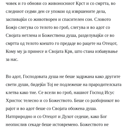
човек и го обнови со живоносниот Крст и со смртта, во
следниот седми ден се упокои од извршените дела,
заспивајќи со животворен и спасителен сон. Словото
Божјо слегува со телото во гроб, слегува и во адот со
Својата нетлена и Божествена душа, разделувајќи се во
смртта од телото коешто го предаде во рацете на Отецот,
Кому му ја принесе и Својата Крв, што стана избавување
за нас.
Во адот, Господовата душа не беше задржана како другите
свети души, бидејќи Тој не подлежеше на прародителската
клетва како тие. Се всели во гроб, нашиот Господ Исус
Христос телесно и со Божеството. Беше со разбојникот во
рајот и во адот беше со Својата обожена душа.
Натприродно и со Отецот и Духот седеше, како Бог
неопислив секаде беше истовремено. Божеството не