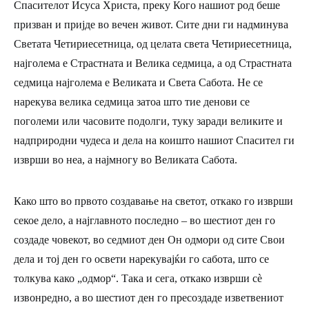
Спасителот Исуса Христа, преку Кого нашиот род беше
призван и пријде во вечен живот. Сите дни ги надминува
Светата Четириесетница, од целата света Четириесетница,
најголема е Страстната и Велика седмица, а од Страстната
седмица најголема е Великата и Света Сабота. Не се
нарекува велика седмица затоа што тие денови се
поголеми или часовите подолги, туку заради великите и
надприродни чудеса и дела на коишто нашиот Спасител ги
изврши во неа, а најмногу во Великата Сабота.
Како што во првото создавање на светот, откако го изврши
секое дело, а најглавното последно – во шестиот ден го
создаде човекот, во седмиот ден Он одмори од сите Свои
дела и тој ден го освети нарекувајќи го сабота, што се
толкува како „одмор“. Така и сега, откако изврши сè
извонредно, а во шестиот ден го пресоздаде изветвениот