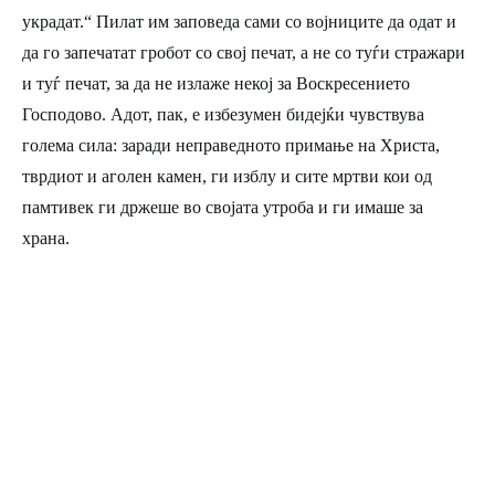
украдат.“ Пилат им заповеда сами со војниците да одат и
да го запечатат гробот со свој печат, а не со туѓи стражари
и туѓ печат, за да не излаже некој за Воскресението
Господово. Адот, пак, е избезумен бидејќи чувствува
голема сила: заради неправедното примање на Христа,
тврдиот и аголен камен, ги изблу и сите мртви кои од
памтивек ги држеше во својата утроба и ги имаше за
храна.