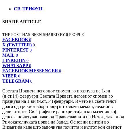
СВ. ТРИФУН
SHARE ARTICLE
THE POST HAS BEEN SHARED BY
0
PEOPLE.
FACEBOOK
0
X (TWITTER)
0
PINTEREST
0
MAIL
0
LINKEDIN
0
WHATSAPP
0
FACEBOOK MESSENGER
0
VIBER
0
TELEGRAM
0
Светата Црквата неговиот спомен го празнува на 1-ви
(н.ст.14) февруари.Светата Црквата неговиот спомен го
празнува на 1-ви (н.ст.14) февруари. Името на светителот
доаѓа од грчкиот збор τρυφή што значи мекост, нежност,
деликатност. Св. Трифун е ранохристијански маченик кој
денес е почитуван како од Православната на Исток, така и од
Римокатоличката црква на Запад. Основни центри во
Византија каде што започнува почитта и култот кон светиот