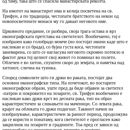
од таму, така што се спасила манастирската реколта.
На имотот на манастирот има и келија посветена на св.
Трифун, а по традиција, честопати братството на некои од
новопосветените монаси му го даваат неговото име.
Црковното предание, се разбира, своја трага остава и врз
иконографската претстава на светителот. Вообичаено, тој е
изобразен како голобрадо момче (но постојат икони каде што е
насликан и со брада), со бујна густа коса, честопати
занемарена, со што се нагласува неговото скромно потекло и
фактот дека тој целиот свој живот го поминал во полето.
Облечен е во хитон, спуштен скоро до земјата, и наметка над
хитонот, слична на туника.
Според символите што ги држи во раката, постојат два
основни иконографски типа. На почетокот, во постарите
иконографски образи, уште пред да биде објавен за светител
-патрон и покровител на лозарите, св. Трифун вообичаено е
насликан како држи крст во десната рака, тип на образ
карактеристичен за сликањето на маченици. Со левата рака,
крајот на облеката го држи подигнат. Таквиот начин на
изобразување, карактеристичен за раниот период, продолжува
да се користи и понатаму, кога светителот е прогласен како
закрилник на лозарите и градините. Тоа пред се зависи од
определбата на иконописецот, времето и местото.