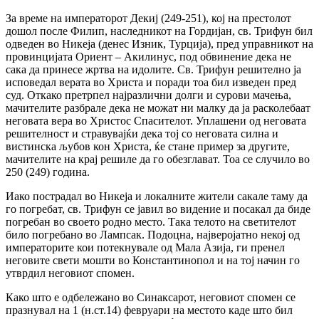
За време на императорот Декиј (249-251), кој на престолот
дошол после Филип, наследникот на Гордијан, св. Трифун бил
одведен во Никеја (денес Изник, Турција), пред управникот на
провинцијата Ориент – Акилинус, под обвинение дека не
сака да принесе жртва на идолите. Св. Трифун решително ја
исповедал верата во Христа и поради тоа бил изведен пред
суд. Откако претрпел најразлични долги и сурови мачења,
мачителите разбрале дека не можат ни малку да ја расколебаат
неговата вера во Христос Спасителот. Уплашени од неговата
решителност и стравувајќи дека тој со неговата силна и
вистинска љубов кон Христа, ќе стане пример за другите,
мачителите на крај решиле да го обезглават. Тоа се случило во
250 (249) година.
Иако пострадал во Никеја и локалните жители сакале таму да
го погребат, св. Трифун се јавил во видение и посакал да биде
погребан во своето родно место. Така телото на светителот
било погребано во Лампсак. Подоцна, најверојатно некој од
императорите кои потекнувале од Мала Азија, ги пренел
неговите свети мошти во Константинопол и на тој начин го
утврдил неговиот спомен.
Како што е одбележано во Синаксарот, неговиот спомен се
празнувал на 1 (н.ст.14) февруари на местото каде што бил