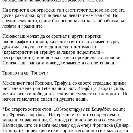
На вториот иконографски тип светителот одново во својата
десна рака држи крст, додека во левата имам мал срп. Во
средновековието, српот бил основна алатка за обработка на
лозјата и градините.
Понекогаш можат да се сретнат и други поретки
иконографски типови, каде што светителот, наместо срп,
држи мала кутија со медицински инструменти
(карактеристичен атрибут за лекари исцелители –
бессребреници), или лозова гранка прекриена со плодови.
Понекогаш гранката може да е заменета со плетен кош.
Тропар на св. Трифун:
Маченикот твој Господи, Трифун, со своето страдање прими
нетленен венец од Тебе нашиот Бог. Имајќи ја Твојата сила,
мачителите ги победи и ја сокруши смелоста на демоните. По
неговите молитви спаси ги душите наши.
*Во старото житие стои: „Ούτος υπήρχεν εκ Σαμψάδου κώμης
της Φρυγών επαρχίας..” Интересно е тоа што според некои
западни справочници, Сампсада е поистоветена со селото
Кампсаде, што се наоѓа недалеку од Ампеја Фригиска (Динар,
Турција). Според грчките извори категорилно се кажува дека