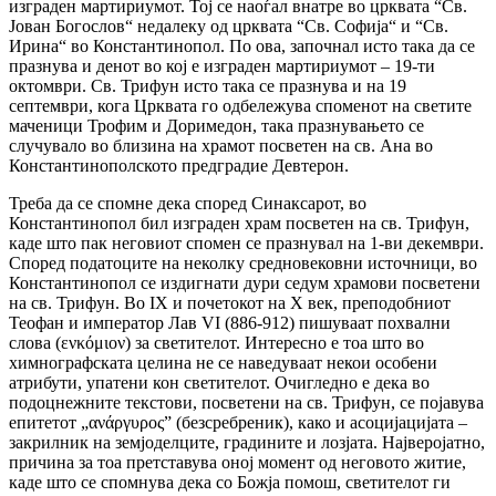
изграден мартириумот. Тој се наоѓал внатре во црквата “Св.
Јован Богослов“ недалеку од црквата “Св. Софија“ и “Св.
Ирина“ во Константинопол. По ова, започнал исто така да се
празнува и денот во кој е изграден мартириумот – 19-ти
октомври. Св. Трифун исто така се празнува и на 19
септември, кога Црквата го одбележува споменот на светите
маченици Трофим и Доримедон, така празнувањето се
случувало во близина на храмот посветен на св. Ана во
Константинополското предградие Девтерон.
Треба да се спомне дека според Синаксарот, во
Константинопол бил изграден храм посветен на св. Трифун,
каде што пак неговиот спомен се празнувал на 1-ви декември.
Според податоците на неколку средновековни источници, во
Константинопол се издигнати дури седум храмови посветени
на св. Трифун. Во IX и почетокот на X век, преподобниот
Теофан и император Лав VІ (886-912) пишуваат похвални
слова (ενκόμιον) за светителот. Интересно е тоа што во
химнографската целина не се наведуваат некои особени
атрибути, упатени кон светителот. Очигледно е дека во
подоцнежните текстови, посветени на св. Трифун, се појавува
епитетот „ανάργυρος” (безсребреник), како и асоцијацијата –
закрилник на земјоделците, градините и лозјата. Најверојатно,
причина за тоа претставува оној момент од неговото житие,
каде што се спомнува дека со Божја помош, светителот ги