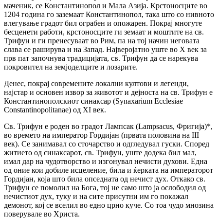
маченик, се Константинопол и Мала Азија. Крстоносците во
1204 година го заземаат Константинопол, така што со нивното
влегување градот бил ограбен и опожарен. Покрај многуте
бесценети работи, крстоносците ги земаат и моштите на св.
Трифун и ги пренесуваат во Рим, па на тој начин неговата
слава се раширува и на Запад. Најверојатно уште во Х век за
прв пат започнува традицијата, св. Трифун да се нарекува
покровител на земјоделците и лозарите.
Денес, покрај современите локални култови и легенди,
најстар и основен извор за животот и дејноста на св. Трифун е
Константинополскиот синаксар (Synaxarium Ecclesiae
Constantinopolitanae) од ХІ век.
Св. Трифун е роден во градот Лампсак (Lampsacus, Фригија)*,
во времето на император Гордиjан (првата половина на ІІІ
век). Се занимавал со сточарство и одгледувал гуски. Според
житието од синаксарот, св. Трифун, уште додека бил мал,
имал дар на чудотворство и изгонувал нечисти духови. Една
од оние кои добиле исцеление, била и ќерката на императорот
Гордијан, која што била опседната од нечист дух. Откако св.
Трифун се помолил на Бога, тој не само што ја ослободил од
нечистиот дух, туку и на сите присутни им го покажал
демонот, кој се вселил во едно црно куче. Со тоа чудо мнозина
поверувале во Христа.