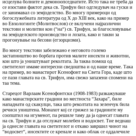
исцелува болните и демоноопседнатите. Исто така не треба да
се изостави фактот дека св. Трифун бил одгледувач на гуски и
се занимавал со земјоделство. Во многу примероци од
богослужебната литература од Х до ХІІІ век, како на пример
во Евхологиите (Молитвослов) се вклучени најразлични
текстови и молитви кон (“на“) св. Трифун, за благословување
на земјоделското производство и лозата, како и такви за
прогонување на бесови (егзорцизми).
Во многу текстови забележано е неговото големо
застапништво во борбата против малите инсекти и животни,
кои што ја уништуваат реколтата. За таква помош од
светителот имаме интересни сведоштва и од наше време. Така
на пример, во манастирот Ксенофонт на Света Гора, каде што
се пази главата на св. Трифун, има свежо запазени спомени на
таа тема.
Старецот Варлаам Ксенофонтски (1908-1983) разкажуваше
како манастирските градини во местноста “Захара”, биле
нападнати од скакулци, така што реколтата на зеленчук била
речиси уништена. Монахот кој се грижел за градините му
соопштил на игуменот, па решиле таму да ја однесат главата
на св. Трифун и да отслужат молебен и водосвет. Тие веднаш
ја однесле главата на светителот и откако завршил чинот на
“водосвет“, инсектите се кренале и како облак се оддалечиле