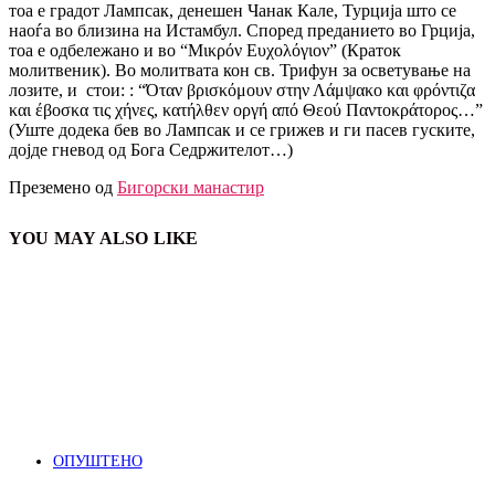
тоа е градот Лампсак, денешен Чанак Кале, Турција што се
наоѓа во близина на Истамбул. Според преданието во Грција,
тоа е одбележано и во “Μικρόν Ευχολόγιον” (Краток
молитвеник). Во молитвата кон св. Трифун за осветување на
лозите, и стои: : “Όταν βρισκόμουν στην Λάμψακο και φρόντιζα
και έβοσκα τις χήνες, κατήλθεν οργή από Θεού Παντοκράτορος…”
(Уште додека бев во Лампсак и се грижев и ги пасев гуските,
дојде гневод од Бога Седржителот…)
Преземено од
Бигорски манастир
YOU MAY ALSO LIKE
ОПУШТЕНО