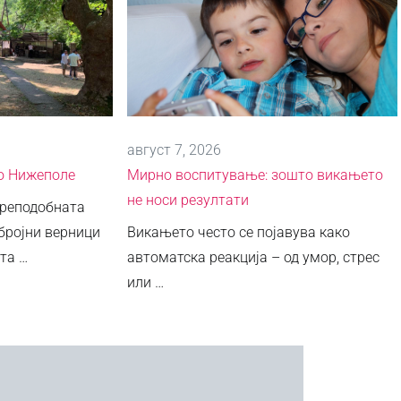
август 7, 2026
во Нижеполе
Мирно воспитување: зошто викањето
не носи резултати
Преподобната
бројни верници
Викањето често се појавува како
та …
автоматска реакција – од умор, стрес
или …