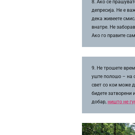
8. Ако се прашуват
депресија. Не е ва
дека живеете смис
внатре. Не заборава
Ако го правите сам
9. Не трошете врем
уште полошо – на о
свет со кои може д
бидете затворени и
добар,
ништо не гу