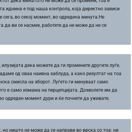
ктот дека минатото не може да се промени, тоа е
та иднина е под наша контрола, која директно зависи
 сега, во секој момент, во одредена минута.Не
а да ви се насмее, работете да не може да не се
д илузијата дека можете да ги промените другите луѓе.
адаме од оваа наивна заблуда, а како резултат на тоа
нска смисла на зборот. Луѓето ги менуваат само
уго е само измама на перцепцијата. Дозволете им да
во одреден момент дури и ќе почнете да уживате.
т, но ништо не може да се направи во врска со тоа: ни