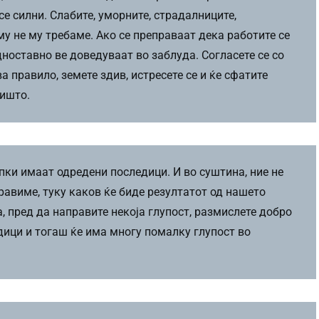
се силни. Слабите, уморните, страдалниците,
у не му требаме. Ако се преправаат дека работите се
ноставно ве доведуваат во заблуда. Согласете се со
а правило, земете здив, истресете се и ќе сфатите
ништо.
пки имаат одредени последици. И во суштина, ние не
равиме, туку каков ќе биде резултатот од нашето
, пред да направите некоја глупост, размислете добро
дици и тогаш ќе има многу помалку глупост во