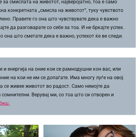
е за смислата на животот, најверојатно, тоа е само
жна конкретната „смисла на животот“, туку чувството
лено. Правете го она што чувствувате дека е важно
јте да разговарате со себе за тоа. И не бркајте успех.
о она што сметате дека е важно, успехот ќе ве следи.
е и енергија на оние кои се рамнодушни кон вас, или
ние на кои не им се допаѓате. Има многу луѓе на овој
а се живее животот во радост. Само немојте да
 сомнителни. Верувај ми, со тоа што си отворен и
биш.