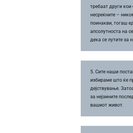
требаат други кои 
несреќните – ником
поинакви, тогаш ед
апсолутноста на ов
дека се лутите за 
5. Сите наши поста
избираме што ќе п
дејствување. Затоа
за нејзините после
вашиот живот.