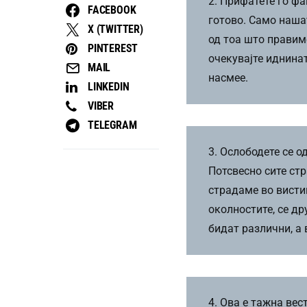
2. Прифатете го фа
FACEBOOK
готово. Само наша
X (TWITTER)
од тоа што правиме
PINTEREST
очекувајте иднинат
MAIL
насмее.
LINKEDIN
VIBER
TELEGRAM
3. Ослободете се о
Потсвесно сите стр
страдаме во висти
околностите, се др
бидат различни, а 
4. Ова е тажна вес