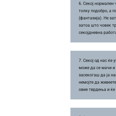
6. Секој нормален
толку подобро, а п
(фантазија). Не за
затоа што човек тр
секојдневна работа
7. Секој од нас ќе
може да се мачи и
засекогаш да ја на
немојте да живеете
овие тврдења и ќе 