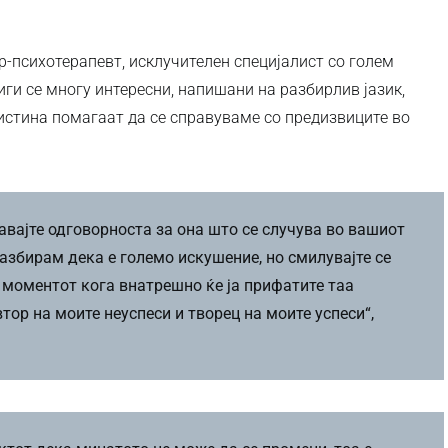
р-психотерапевт, исклучителен специјалист со голем
иги се многу интересни, напишани на разбирлив јазик,
вистина помагаат да се справуваме со предизвиците во
тавајте одговорноста за она што се случува во вашиот
Разбирам дека е големо искушение, но смилувајте се
о моментот кога внатрешно ќе ја прифатите таа
втор на моите неуспеси и творец на моите успеси“,