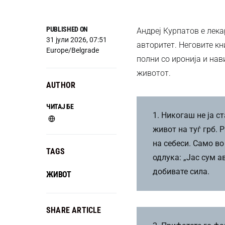
PUBLISHED ON
Андреј Курпатов е лека
31 јули 2026, 07:51
авторитет. Неговите кн
Europe/Belgrade
полни со иронија и на
животот.
AUTHOR
ЧИТАЈ БЕ
1. Никогаш не ја с
живот на туѓ грб. 
на себеси. Само в
TAGS
одлука: „Јас сум а
добивате сила.
ЖИВОТ
SHARE ARTICLE