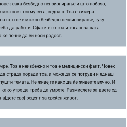
 човек сака безбедно пензионирање и што побрзо,
о можност токму сега, веднаш. Тоа е химера
тоа што не е можно безбедно пензионирање, туку
еба да работи. Сфатете го тоа и тогаш вашата
 ќе почне да ви носи радост.
 умре. Тоа е неизбежно и тоа е медицински факт. Човек
 да страда поради тоа, и може да се потруди и еднаш
пушти темата. Не живејте како да ќе живеете вечно. И
 како утре да треба да умрете. Размислете за двете од
најдете свој рецепт за среќен живот.