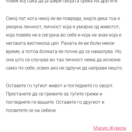
човек кој сака да ја шири својата среќа на другите.
Секој пат кога некој ќе ве повреди, знајте дека тоа е
уморна личност, личност која е уморна од животот,
која повеќе не е сигурна во себе и која не знае која е
неговата вистинска цел. Раната ќе ве боли некое
време, а потоа болката ќе почне да се намалува. Но,
она што се случува во таа личност нема да исчезне
само по себе, освен ако не одлучи да направи нешто.
Оставете го туѓиот живот и погледнете го својот.
Престанете да се грижите за туѓите грижи и
погледнете ги вашите. Оставете го другиот и
посветете се на себеси.
Марио Жувела