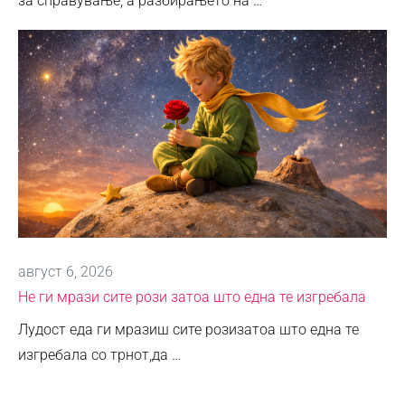
за справување, а разбирањето на …
август 6, 2026
Не ги мрази сите рози затоа што една те изгребала
Лудост еда ги мразиш сите розизатоа што една те
изгребала со трнот,да …