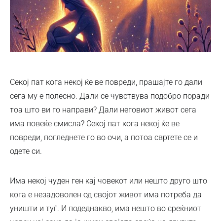
Секој пат кога некој ќе ве повреди, прашајте го дали
сега му е полесно. Дали се чувствува подобро поради
тоа што ви го направи? Дали неговиот живот сега
има повеќе смисла? Секој пат кога некој ќе ве
повреди, погледнете го во очи, а потоа свртете се и
одете си.
Има некој чуден ген кај човекот или нешто друго што
кога е незадоволен од својот живот има потреба да
уништи и туѓ. И подеднакво, има нешто во среќниот