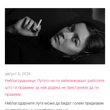
август 6, 2026
Неблагодарници: Луѓето не ги забележуваат работите
што ги правиме за нив додека не престанеме да ги
правиме
Неблагодарните луѓе може да бидат голем предизвик