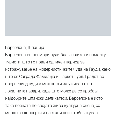
Барселона, Шпанија
Барселона во ноември нуди блага клима и помалку
туристи, што го прави одличен период за
истражување на модернистичките чуда на Гауди, како
што се Саграда Фамилија и Паркот Гуел. Градот во
овој период нуди и можности за уживање во
локалните пазари, каде што може да се пробаат
најдобрите шпански деликатеси. Барселона е исто
така позната по својата жива културна сцена, со
мноштво концерти и настани кои го збогатуваат