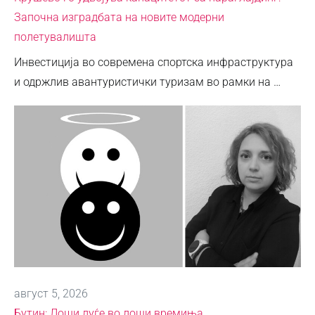
Започна изградбата на новите модерни
полетувалишта
Инвестиција во современа спортска инфраструктура
и одржлив авантуристички туризам во рамки на …
август 5, 2026
Бутин: Лоши луѓе во лоши времиња