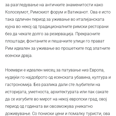
за разгледување на античките знаменитости како
Колосеумот, Римскиот форум и Ватиканот. Ова е исто
така одличен период за уживање во италијанската
кујна во некој од традиционалните римски ресторани
без да чекате долго за резервација. Прекрасните
плоштади, фонтаните и пешачките улици го прават
Рим идеален за уживање во прошетките под златните
есенски дрвја.
Ноември е идеален месец за патување низ Европа,
нудејќи го најдоброто од есенската убавина, култура и
гастрономија. Без разлика дали сте љубители на
историјата, уметноста, архитектурата или пак сакате
да се изгубите во мирот на некој европски град, овој
период од годината ви овозможува уникатно
доживување. Со пониски цени и помалку туристи, ова