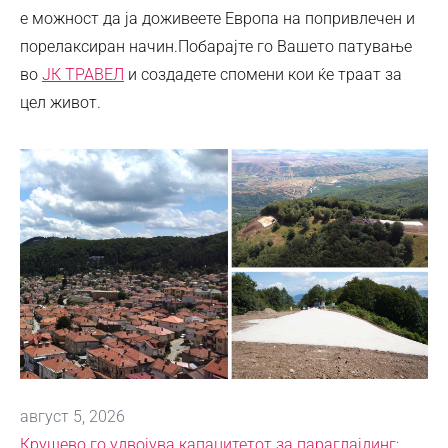
е можност да ја доживеете Европа на попривлечен и
порелаксиран начин.Побарајте го Вашето патување
во
ЈК ТРАВЕЛ
и создадете спомени кои ќе траат за
цел живот.
август 5, 2026
Крушево го удвојува капацитетот за параглајдинг: