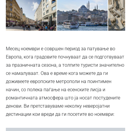
Месец ноември е совршен период за патување во
Европа, кога градовите почнуваат да се подготвуваат
за празничната сезона, а толпите туристи значително
се намалуваат. Ова е време кога можете да ги
доживеете европските метрополи на поинтимен
начин, со полека паѓање на есенските лисја и
романтичната атмосфера што ја носат постудените
денови. Ви претставуваме неколку неверојатни
дестинации кои вреди да ги посетите во ноември: