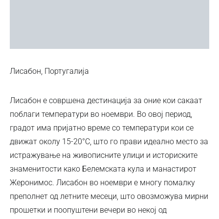
Лисабон, Португалија
Лисабон е совршена дестинација за оние кои сакаат
поблаги температури во ноември. Во овој период,
градот има пријатно време со температури кои се
движат околу 15-20°C, што го прави идеално место за
истражување на живописните улици и историските
знаменитости како Белемската кула и манастирот
Жеронимос. Лисабон во ноември е многу помалку
преполнет од летните месеци, што овозможува мирни
прошетки и поопуштени вечери во некој од