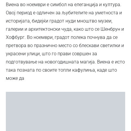
Виена во ноември е симбол на елеганција и култура.
Овој период е одличен за љубителите на уметноста и
историјата, бидејќи градот нуди мноштво музеи,
галерии и архитектонски чуда, како што се Шенбрун и
Хофбург. Во ноември, градот полека почнува да се
претвора во празнично место со блескави светилки и
украсени улици, што го прави совршен за
подготвување на новогодишната магија. Виена е исто
така позната по своите топли кафулиња, каде што
може да