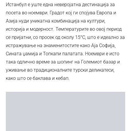
Истанбул е уште една неверојатна дестинација за
посета во ноември. Градот кој ги спојува Европа и
Азија нуди уникатна комбинација на култури,
историја и модерност. Температурите во овој период
се пријатни, со просек од околу 15°C, што е идеално за
истражување на знаменитостите како Аја Софија,
Сината џамија и Топкапи палатата. Ноември е исто
така одлично време за шопинг на Големиот базар и
уживање во традиционалните турски деликатеси,
како што се баклава и кебап.