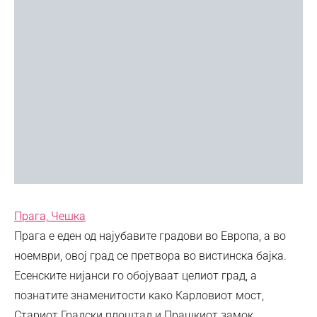
Прага, Чешка
Прага е еден од најубавите градови во Европа, а во
ноември, овој град се претвора во вистинска бајка.
Есенските нијанси го обојуваат целиот град, а
познатите знаменитости како Карловиот мост,
Стариот Градски плоштад и Прашкиот замок