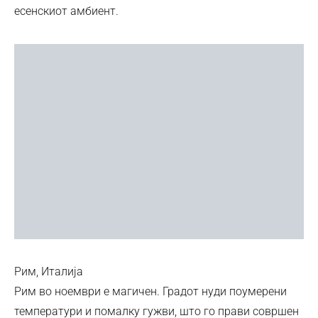
есенскиот амбиент.
Рим, Италија
Рим во ноември е магичен. Градот нуди поумерени
температури и помалку гужви, што го прави совршен