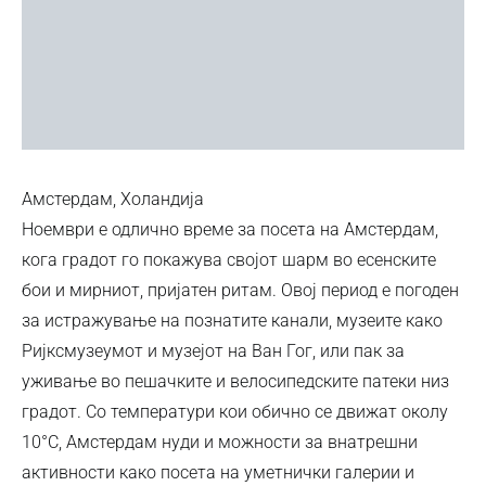
Амстердам, Холандија
Ноември е одлично време за посета на Амстердам,
кога градот го покажува својот шарм во есенските
бои и мирниот, пријатен ритам. Овој период е погоден
за истражување на познатите канали, музеите како
Ријксмузеумот и музејот на Ван Гог, или пак за
уживање во пешачките и велосипедските патеки низ
градот. Со температури кои обично се движат околу
10°C, Амстердам нуди и можности за внатрешни
активности како посета на уметнички галерии и