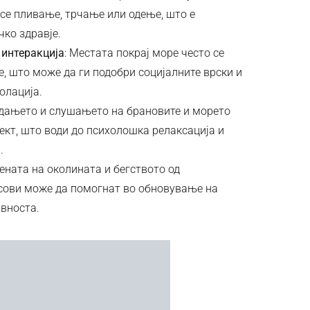
 се пливање, трчање или одење, што е
ко здравје.
 интеракција
: Местата покрај море често се
, што може да ги подобри социјалните врски и
олација.
едањето и слушањето на брановите и морето
кт, што води до психолошка релаксација и
.
ената на околината и бегството од
есови може да помогнат во обновување на
ивноста.