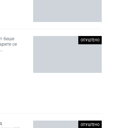
ат беше
ОПУШТЕНО
арите се
о…
од
ОПУШТЕНО