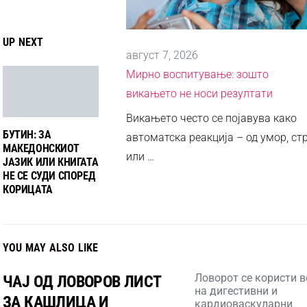
UP NEXT
август 7, 2026
Мирно воспитување: зошто
викањето не носи резултати
Викањето често се појавува како
БУТИН: ЗА
автоматска реакција – од умор, ст
МАКЕДОНСКИОТ
или …
ЈАЗИК ИЛИ КНИГАТА
НЕ СЕ СУДИ СПОРЕД
КОРИЦАТА
YOU MAY ALSO LIKE
Ловорот се користи 
ЧАЈ ОД ЛОВОРОВ ЛИСТ
на дигестивни и
ЗА КАШЛИЦА И
кардиоваскуларни