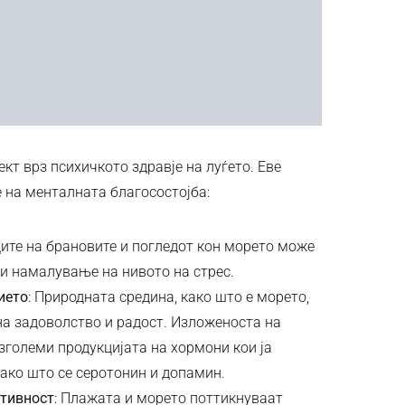
т врз психичкото здравје на луѓето. Еве
 на менталната благосостојба:
ците на брановите и погледот кон морето може
и намалување на нивото на стрес.
ието
: Природната средина, како што е морето,
на задоволство и радост. Изложеноста на
зголеми продукцијата на хормони кои ја
ако што се серотонин и допамин.
тивност
: Плажата и морето поттикнуваат