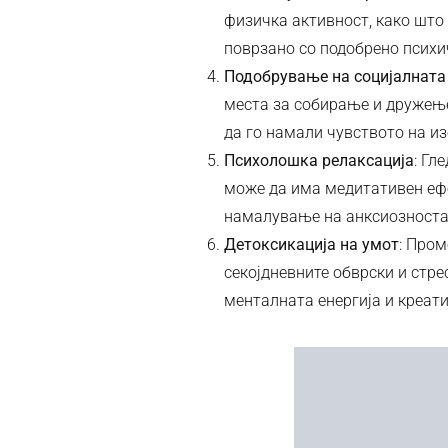
физичка активност, како што
поврзано со подобрено психич
Подобрување на социјалната
места за собирање и дружење
да го намали чувството на из
Психолошка релаксација
: Гл
може да има медитативен ефе
намалување на анксиозноста
Детоксикација на умот
: Пром
секојдневните обврски и стр
менталната енергија и креат