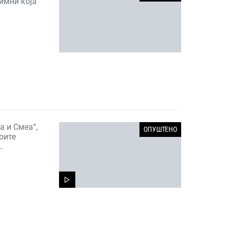
имни која
а и Смеа“,
ОПУШТЕНО
оите
…