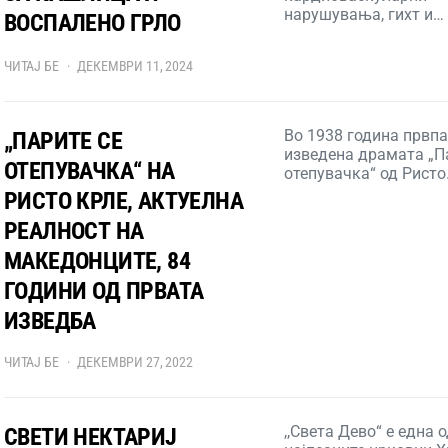
нарушувања, гихт и…
ВОСПАЛЕНО ГРЛО
ЧИТАЈ БЕ
ДЕКЕМВРИ 11, 2024
Во 1938 година првп
„ПАРИТЕ СЕ
изведена драмата „П
ОТЕПУВАЧКА“ НА
отепувачка“ од Рист
РИСТО КРЛЕ, АКТУЕЛНА
РЕАЛНОСТ НА
МАКЕДОНЦИТЕ, 84
ГОДИНИ ОД ПРВАТА
ИЗВЕДБА
ЧИТАЈ БЕ
ДЕКЕМВРИ 27, 2022
,,Света Дево“ е една 
СВЕТИ НЕКТАРИЈ