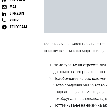
PINTEREST
MAIL
LINKEDIN
VIBER
TELEGRAM
Морето има значаен позитивен ефек
неколку начини како морето влијае
Намалување на стресот
: Зву
да помогнат во релаксирање 
Подобрување на расположен
често предизвикува чувство 
природни пејзажи може да ја 
подобруваат расположбата, к
Поттикнување на физичка ак