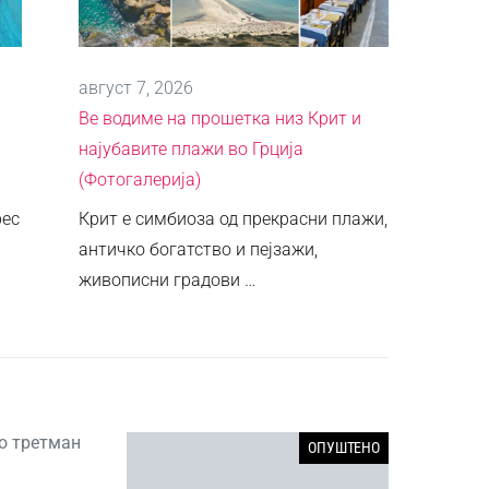
август 7, 2026
Ве водиме на прошетка низ Крит и
најубавите плажи во Грција
(Фотогалерија)
рес
Крит е симбиоза од прекрасни плажи,
античко богатство и пејзажи,
живописни градови …
во третман
ОПУШТЕНО