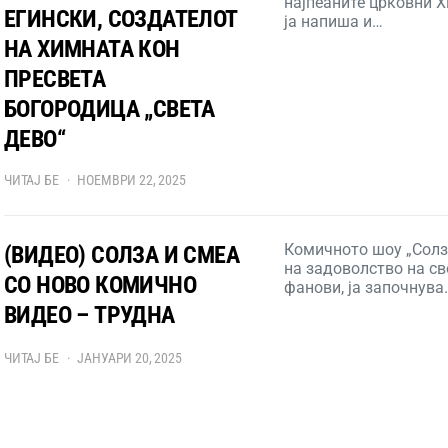
најпеаните црковни Х
ЕГИНСКИ, СОЗДАТЕЛОТ
ја напиша и…
НА ХИМНАТА КОН
ПРЕСВЕТА
БОГОРОДИЦА „СВЕТА
ДЕВО“
ЧИТАЈ БЕ
НОЕМВРИ 22, 2025
Комичното шоу „Солз
(ВИДЕО) СОЛЗА И СМЕА
на задоволство на св
СО НОВО КОМИЧНО
фанови, ја започнува
ВИДЕО – ТРУДНА
ЧИТАЈ БЕ
ЈАНУАРИ 20, 2025