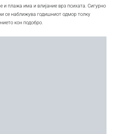
е и плажа има и влијание врз психата. Сигурно
 ни се наближува годишниот одмор толку
нието кон подобро.