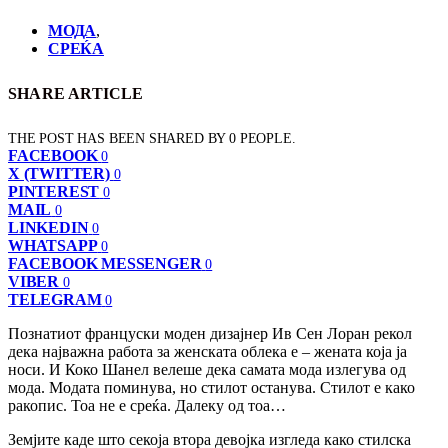
МОДА
,
СРЕЌА
SHARE ARTICLE
THE POST HAS BEEN SHARED BY
0
PEOPLE.
FACEBOOK
0
X (TWITTER)
0
PINTEREST
0
MAIL
0
LINKEDIN
0
WHATSAPP
0
FACEBOOK MESSENGER
0
VIBER
0
TELEGRAM
0
Познатиот француски моден дизајнер Ив Сен Лоран рекол
дека најважна работа за женската облека е – жената која ја
носи. И Коко Шанел велеше дека самата мода излегува од
мода. Модата поминува, но стилот останува. Стилот е како
ракопис. Тоа не е среќа. Далеку од тоа…
Земјите каде што секоја втора девојка изгледа како стилска