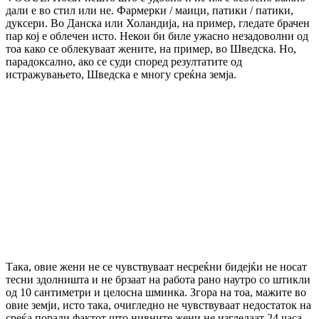
дали е во стил или не. Фармерки / маици, патики / патики,
дуксери. Во Данска или Холандија, на пример, гледате брачен
пар кој е облечен исто. Некои би биле ужасно незадоволни од
тоа како се облекуваат жените, на пример, во Шведска. Но,
парадоксално, ако се суди според резултатите од
истражувањето, Шведска е многу среќна земја.
Така, овие жени не се чувствуваат несреќни бидејќи не носат
тесни здолништа и не брзаат на работа рано наутро со штикли
од 10 сантиметри и целосна шминка. Згора на тоа, мажите во
овие земји, исто така, очигледно не чувствуваат недостаток на
среќа поради фактот што нивните жени не изгледаат 24 часа