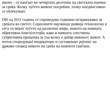
икона – се наоѓаат во четвртата десетина од светската оценка
за среќа. Колку луѓето живеат посреќни, толку поедноставно
се облекуваат.
ОН од 2011 година се спроведува годишно истражување за
среќата во светот. Сериозните научници развија технологии и
сега ги мерат луѓето од различни земји, нивото на нивната
објективна благосостојба, како и нивната сопствена
субјективна проценка за тоа колку е добар нивниот живот. А
потоа споредуваат индикатори и составуваат рејтинг на
држави според нивото на среќа на нивните граѓани.