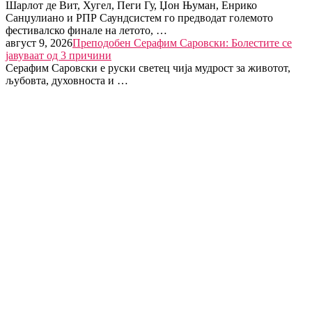
Шарлот де Вит, Хугел, Пеги Гу, Џон Њуман, Енрико
Санџулиано и РПР Саундсистем го предводат големото
фестивалско финале на летото, …
август 9, 2026
Преподобен Серафим Саровски: Болестите се
јавуваат од 3 причини
Серафим Саровски е руски светец чија мудрост за животот,
љубовта, духовноста и …