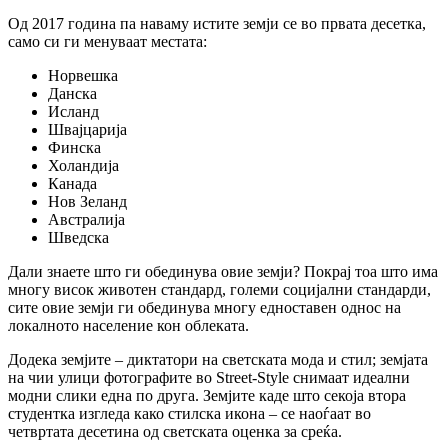
Од 2017 година па наваму истите земји се во првата десетка,
само си ги менуваат местата:
Норвешка
Данска
Исланд
Швајцарија
Финска
Холандија
Канада
Нов Зеланд
Австралија
Шведска
Дали знаете што ги обединува овие земји? Покрај тоа што има
многу висок животен стандард, големи социјални стандарди,
сите овие земји ги обединува многу едноставен однос на
локалното население кон облеката.
Додека земјите – диктатори на светската мода и стил; земјата
на чии улици фотографите во Street-Style снимаат идеални
модни слики една по друга. Земјите каде што секоја втора
студентка изгледа како стилска икона – се наоѓаат во
четвртата десетина од светската оценка за среќа.