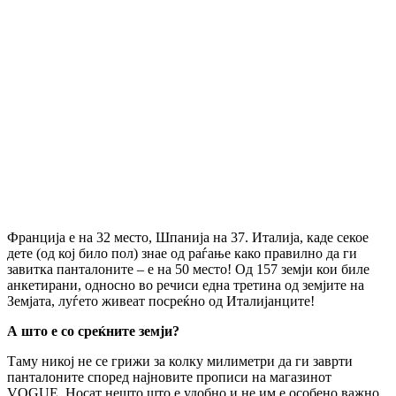
Франција е на 32 место, Шпанија на 37. Италија, каде секое
дете (од кој било пол) знае од раѓање како правилно да ги
завитка панталоните – е на 50 место! Од 157 земји кои биле
анкетирани, односно во речиси една третина од земјите на
Земјата, луѓето живеат посреќно од Италијанците!
А што е со среќните земји?
Таму никој не се грижи за колку милиметри да ги заврти
панталоните според најновите прописи на магазинот
VOGUE. Носат нешто што е удобно и не им е особено важно